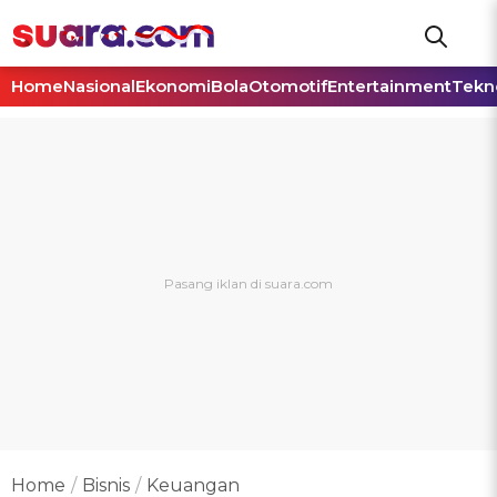
Home
Nasional
Ekonomi
Bola
Otomotif
Entertainment
Tekn
Home
Bisnis
Keuangan