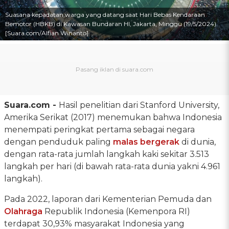
Suasana kepadatan warga yang datang saat Hari Bebas Kendaraan
Bemotor (HBKB) di Kawasan Bundaran HI, Jakarta, Minggu (19/5/2024).
[Suara.com/Alfian Winanto]
Suara.com -
Hasil penelitian dari Stanford University,
Amerika Serikat (2017) menemukan bahwa Indonesia
menempati peringkat pertama sebagai negara
dengan penduduk paling
malas
bergerak
di dunia,
dengan rata-rata jumlah langkah kaki sekitar 3.513
langkah per hari (di bawah rata-rata dunia yakni 4.961
langkah).
Pada 2022, laporan dari Kementerian Pemuda dan
Olahraga
Republik Indonesia (Kemenpora RI)
terdapat 30,93% masyarakat Indonesia yang