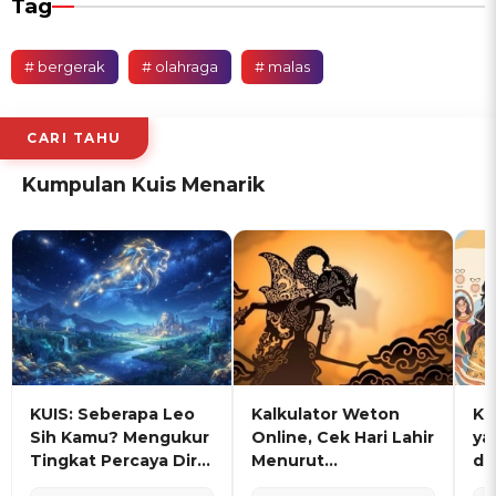
Tag
# bergerak
# olahraga
# malas
CARI TAHU
Kumpulan Kuis Menarik
KUIS: Seberapa Leo
Kalkulator Weton
KU
Sih Kamu? Mengukur
Online, Cek Hari Lahir
ya
Tingkat Percaya Diri
Menurut
de
dan Karisma
Penanggalan Jawa