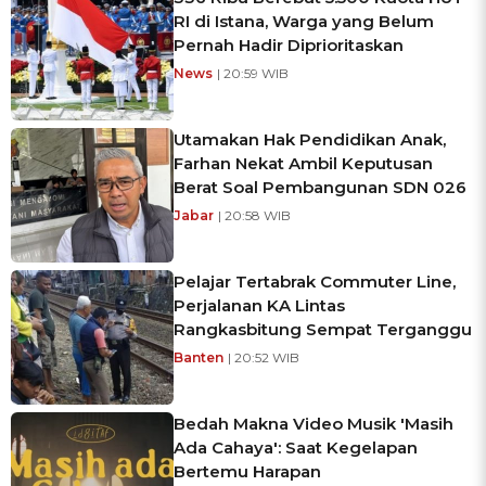
RI di Istana, Warga yang Belum
Pernah Hadir Diprioritaskan
News
| 20:59 WIB
Utamakan Hak Pendidikan Anak,
Farhan Nekat Ambil Keputusan
Berat Soal Pembangunan SDN 026
Jabar
| 20:58 WIB
Pelajar Tertabrak Commuter Line,
Perjalanan KA Lintas
Rangkasbitung Sempat Terganggu
Banten
| 20:52 WIB
Bedah Makna Video Musik 'Masih
Ada Cahaya': Saat Kegelapan
Bertemu Harapan