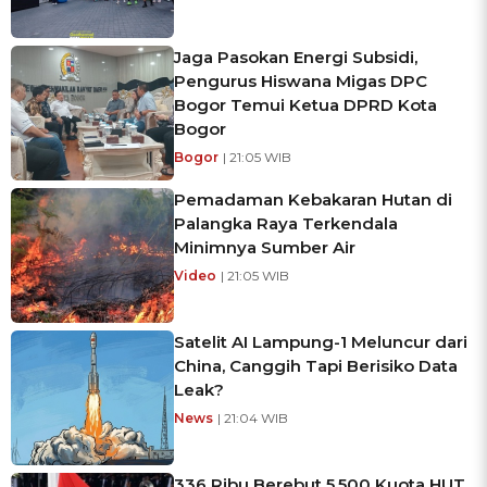
Jaga Pasokan Energi Subsidi,
Pengurus Hiswana Migas DPC
Bogor Temui Ketua DPRD Kota
Bogor
Bogor
| 21:05 WIB
Pemadaman Kebakaran Hutan di
Palangka Raya Terkendala
Minimnya Sumber Air
Video
| 21:05 WIB
Satelit AI Lampung-1 Meluncur dari
China, Canggih Tapi Berisiko Data
Leak?
News
| 21:04 WIB
336 Ribu Berebut 5.500 Kuota HUT