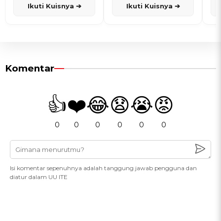
Ikuti Kuisnya ➔
Ikuti Kuisnya ➔
Komentar
👍
❤️
😂
😧
😭
😡
0
0
0
0
0
0
Isi komentar sepenuhnya adalah tanggung jawab pengguna dan
diatur dalam UU ITE