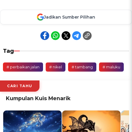
Jadikan Sumber Pilihan
Tag
# perbaikan jalan
# nikel
# tambang
# maluku
CARI TAHU
Kumpulan Kuis Menarik