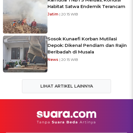
Habitat Satwa Endemik Terancam
Jatim
| 20:15 WIB
Sosok Kunaefi Korban Mutilasi
Depok: Dikenal Pendiam dan Rajin
Beribadah di Musala
News
| 20:15 WIB
LIHAT ARTIKEL LAINNYA