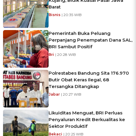
Kujang, Bidik Kuasai Pasar Jawa
Barat
Bisnis
| 20:35 WIB
Pemerintah Buka Peluang
Perpanjang Penempatan Dana SAL,
BRI Sambut Positif
Bri
| 20:28 WIB
Polrestabes Bandung Sita 176.970
Butir Obat Keras Ilegal, 68
Tersangka Ditangkap
Jabar
| 20:27 WIB
Likuiditas Menguat, BRI Perluas
Penyaluran Kredit Berkualitas ke
Sektor Produktif
Bekaci
| 20:25 WIB