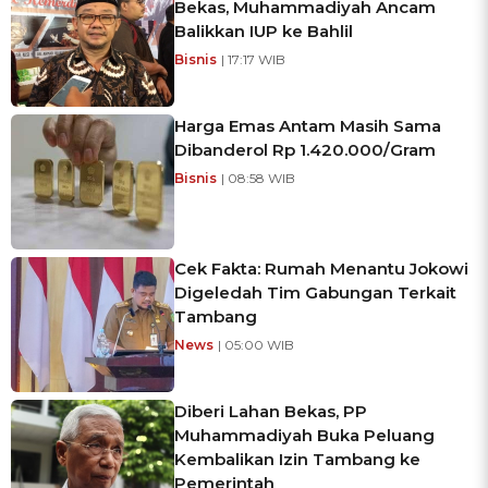
Bekas, Muhammadiyah Ancam
Balikkan IUP ke Bahlil
Bisnis
| 17:17 WIB
Harga Emas Antam Masih Sama
Dibanderol Rp 1.420.000/Gram
Bisnis
| 08:58 WIB
Cek Fakta: Rumah Menantu Jokowi
Digeledah Tim Gabungan Terkait
Tambang
News
| 05:00 WIB
Diberi Lahan Bekas, PP
Muhammadiyah Buka Peluang
Kembalikan Izin Tambang ke
Pemerintah