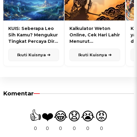
KUIS: Seberapa Leo
Kalkulator Weton
KU
Sih Kamu? Mengukur
Online, Cek Hari Lahir
ya
Tingkat Percaya Diri
Menurut
de
dan Karisma
Penanggalan Jawa
Ikuti Kuisnya ➔
Ikuti Kuisnya ➔
Komentar
👍
❤️
😂
😧
😭
😡
0
0
0
0
0
0