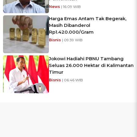
News
| 16:09 WIB
Harga Emas Antam Tak Begerak,
Masih Dibanderol
Rp1.420.000/Gram
Bisnis
| 09:39 WIB
Jokowi Hadiahi PBNU Tambang
Seluas 26.000 Hektar di Kalimantan
Timur
Bisnis
| 06:46 WIB