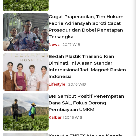
Gugat Praperadilan, Tim Hukum
Febrie Adriansyah Soroti Cacat
Prosedur dan Dobel Penetapan
Tersangka
News
| 20:17 WIB
Bedah Plastik Thailand Kian
Diminati, Ini Alasan Standar
Internasional Jadi Magnet Pasien
Indonesia
Lifestyle
| 20:16 WIB
BRI Sambut Positif Penempatan
Dana SAL, Fokus Dorong
Pembiayaan UMKM
Kalbar
| 20:16 WIB
Karhutla TNBTS Meluas, Kondisi