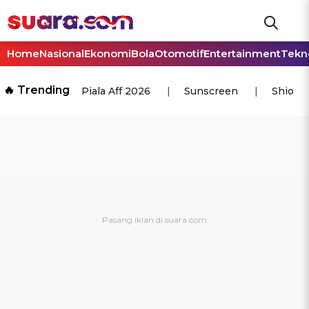
Home
Nasional
Ekonomi
Bola
Otomotif
Entertainment
Tekn
🔥 Trending
Piala Aff 2026
Sunscreen
Shio