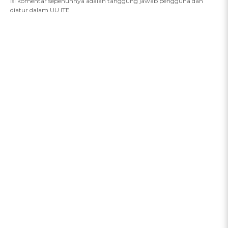
Isi komentar sepenuhnya adalah tanggung jawab pengguna dan
diatur dalam UU ITE