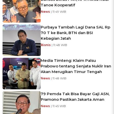
Tanoe Kooperatif
News
| 11:49 WIB
Purbaya Tambah Lagi Dana SAL Rp
70 T ke Bank, BTN dan BSI
Kebagian Jatah
Bisnis
| 11:48 WIB
Media Timteng: Klaim Palsu
Prabowo tentang Senjata Nuklir Iran
Akan Merugikan Timur Tengah
News
| 11:48 WIB
79 Pemda Tak Bisa Bayar Gaji ASN,
Pramono Pastikan Jakarta Aman
News
| 11:45 WIB