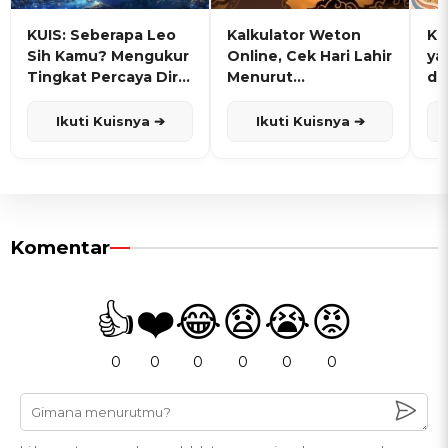
KUIS: Seberapa Leo
Kalkulator Weton
KU
Sih Kamu? Mengukur
Online, Cek Hari Lahir
ya
Tingkat Percaya Diri
Menurut
de
dan Karisma
Penanggalan Jawa
Ikuti Kuisnya ➔
Ikuti Kuisnya ➔
Komentar
👍
❤️
😂
😧
😭
😡
0
0
0
0
0
0