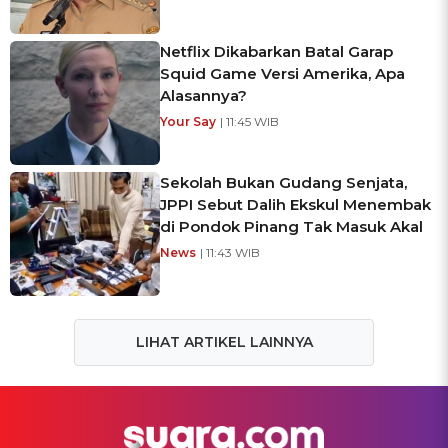
Netflix Dikabarkan Batal Garap
Squid Game Versi Amerika, Apa
Alasannya?
Your Say
| 11:45 WIB
Sekolah Bukan Gudang Senjata,
JPPI Sebut Dalih Ekskul Menembak
di Pondok Pinang Tak Masuk Akal
News
| 11:43 WIB
LIHAT ARTIKEL LAINNYA