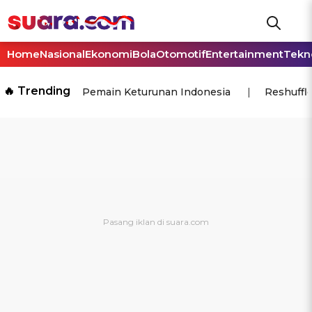
Home
Nasional
Ekonomi
Bola
Otomotif
Entertainment
Tekn
🔥 Trending
Pemain Keturunan Indonesia
Reshuffl