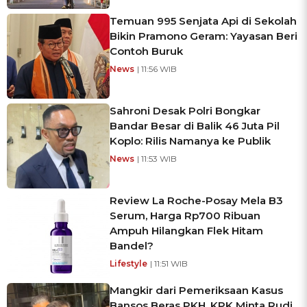
Temuan 995 Senjata Api di Sekolah
Bikin Pramono Geram: Yayasan Beri
Contoh Buruk
News
| 11:56 WIB
Sahroni Desak Polri Bongkar
Bandar Besar di Balik 46 Juta Pil
Koplo: Rilis Namanya ke Publik
News
| 11:53 WIB
Review La Roche-Posay Mela B3
Serum, Harga Rp700 Ribuan
Ampuh Hilangkan Flek Hitam
Bandel?
Lifestyle
| 11:51 WIB
Mangkir dari Pemeriksaan Kasus
Bansos Beras PKH, KPK Minta Rudi