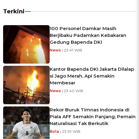
Terkini
100 Personel Damkar Masih
Berjibaku Padamkan Kebakaran
Gedung Bapenda DKI
News
| 23:47 WIB
Kantor Bapenda DKI Jakarta Dilalap
si Jago Merah, Api Semakin
Membesar
News
| 23:40 WIB
Rekor Buruk Timnas Indonesia di
Piala AFF Semakin Panjang, Pemain
Naturalisasi Tak Berkutik
Bola
| 23:39 WIB