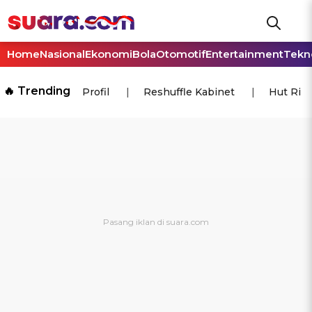
Home
Nasional
Ekonomi
Bola
Otomotif
Entertainment
Tekn
🔥 Trending
Profil
Reshuffle Kabinet
Hut Ri