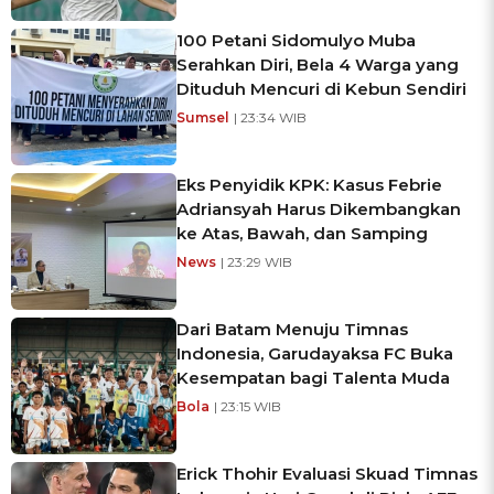
100 Petani Sidomulyo Muba
Serahkan Diri, Bela 4 Warga yang
Dituduh Mencuri di Kebun Sendiri
Sumsel
| 23:34 WIB
Eks Penyidik KPK: Kasus Febrie
Adriansyah Harus Dikembangkan
ke Atas, Bawah, dan Samping
News
| 23:29 WIB
Dari Batam Menuju Timnas
Indonesia, Garudayaksa FC Buka
Kesempatan bagi Talenta Muda
Bola
| 23:15 WIB
Erick Thohir Evaluasi Skuad Timnas