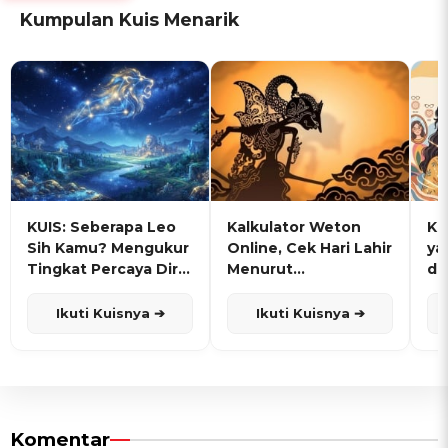
Kumpulan Kuis Menarik
KUIS: Seberapa Leo
Kalkulator Weton
KU
Sih Kamu? Mengukur
Online, Cek Hari Lahir
ya
Tingkat Percaya Diri
Menurut
de
dan Karisma
Penanggalan Jawa
Ikuti Kuisnya ➔
Ikuti Kuisnya ➔
Komentar