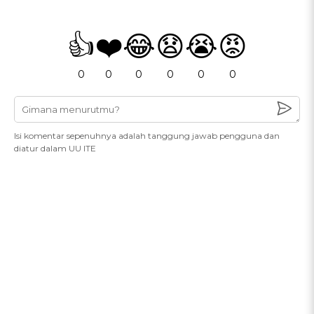
👍
❤️
😂
😧
😭
😡
0
0
0
0
0
0
Isi komentar sepenuhnya adalah tanggung jawab pengguna dan
diatur dalam UU ITE