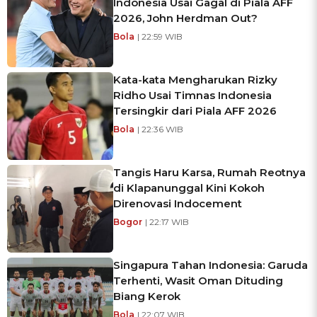
Indonesia Usai Gagal di Piala AFF
2026, John Herdman Out?
Bola
| 22:59 WIB
Kata-kata Mengharukan Rizky
Ridho Usai Timnas Indonesia
Tersingkir dari Piala AFF 2026
Bola
| 22:36 WIB
Tangis Haru Karsa, Rumah Reotnya
di Klapanunggal Kini Kokoh
Direnovasi Indocement
Bogor
| 22:17 WIB
Singapura Tahan Indonesia: Garuda
Terhenti, Wasit Oman Dituding
Biang Kerok
Bola
| 22:07 WIB