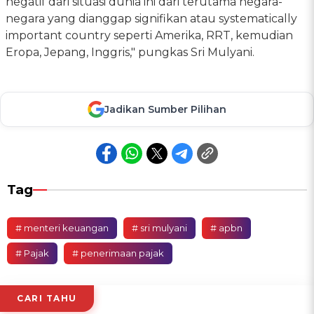
negatif dari situasi dunia ini dari terutama negara-
negara yang dianggap signifikan atau systematically
important country seperti Amerika, RRT, kemudian
Eropa, Jepang, Inggris," pungkas Sri Mulyani.
Jadikan Sumber Pilihan
Tag
# menteri keuangan
# sri mulyani
# apbn
# Pajak
# penerimaan pajak
CARI TAHU