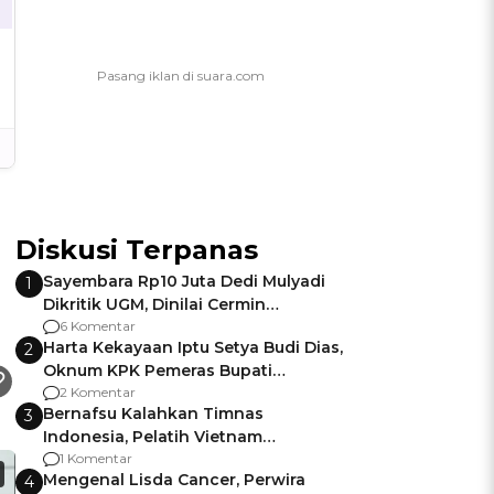
Diskusi Terpanas
Sayembara Rp10 Juta Dedi Mulyadi
1
Dikritik UGM, Dinilai Cermin
Gagalnya Negara Jamin Keamanan
6 Komentar
Harta Kekayaan Iptu Setya Budi Dias,
2
Oknum KPK Pemeras Bupati
Pemalang
2 Komentar
Bernafsu Kalahkan Timnas
3
Indonesia, Pelatih Vietnam
Berencana Pakai Jimat di Pakansari
1 Komentar
Mengenal Lisda Cancer, Perwira
4