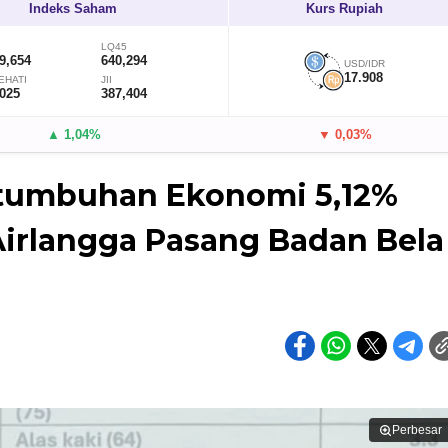
Indeks Saham
Kurs Rupiah
LQ45
9,654
640,294
USD/IDR
17.908
EHATI
JII
,025
387,404
▲ 1,04%
▼ 0,03%
rtumbuhan Ekonomi 5,12%
irlangga Pasang Badan Bela
Perbesar