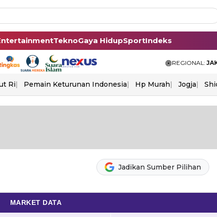
Entertainment
Tekno
Gaya Hidup
Sport
Indeks
REGIONAL:
JA
ut Ri
Pemain Keturunan Indonesia
Hp Murah
Jogja
Shi
Jadikan Sumber Pilihan
MARKET DATA