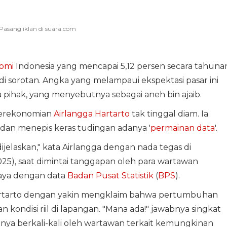
omi
Indonesia yang mencapai 5,12 persen secara tahuna
di sorotan. Angka yang melampaui ekspektasi pasar ini
pihak, yang menyebutnya sebagai aneh bin ajaib.
Perekonomian
Airlangga Hartarto
tak tinggal diam. Ia
dan menepis keras tudingan adanya '
permainan data
'.
jelaskan," kata Airlangga dengan nada tegas di
2025), saat dimintai tanggapan oleh para wartawan
caya dengan data
Badan Pusat Statistik
(
BPS
).
 Hartarto dengan yakin mengklaim bahwa pertumbuhan
n kondisi riil di lapangan. "Mana ada!" jawabnya singkat
ya berkali-kali oleh wartawan terkait kemungkinan