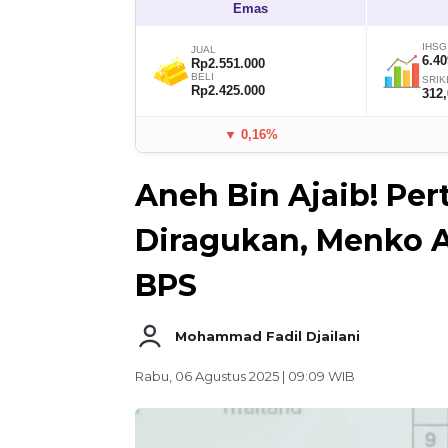
Emas
IHSG
JUAL
6.40
Rp2.551.000
BELI
SRIK
Rp2.425.000
312
▼ 0,16%
Aneh Bin Ajaib! Pe
Diragukan, Menko A
BPS
Mohammad Fadil Djailani
Rabu, 06 Agustus 2025 | 09:09 WIB