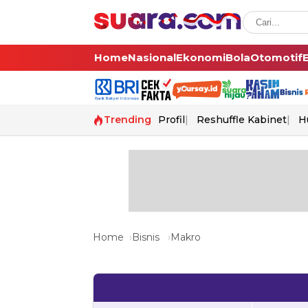
Home
Nasional
Ekonomi
Bola
Otomotif
Trending
Profil
Reshuffle Kabinet
H
Home
Bisnis
Makro