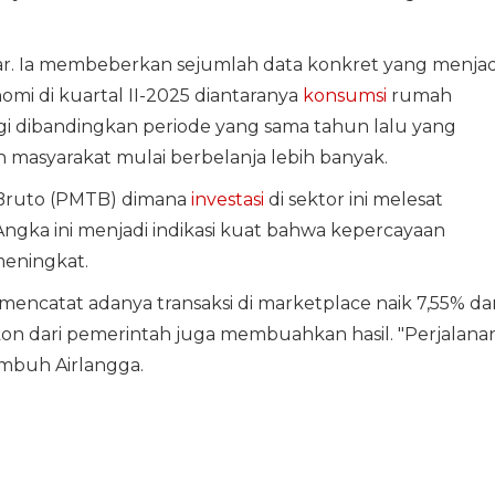
sar. Ia membeberkan sejumlah data konkret yang menjad
 di kuartal II-2025 diantaranya
konsumsi
rumah
gi dibandingkan periode yang sama tahun lalu yang
masyarakat mulai berbelanja lebih banyak.
 Bruto (PMTB) dimana
investasi
di sektor ini melesat
gka ini menjadi indikasi kuat bahwa kepercayaan
meningkat.
ata mencatat adanya transaksi di marketplace naik 7,55% dar
diskon dari pemerintah juga membuahkan hasil. "Perjalana
mbuh Airlangga.