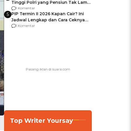
Tinggi Polri yang Pensiun Tak Lama
Usai Jadi Brigjen
1 Komentar
PIP Termin II 2026 Kapan Cair? Ini
5
Jadwal Lengkap dan Cara Ceknya
agar Dana Tidak Hangus!
1 Komentar
Top Writer Yoursay