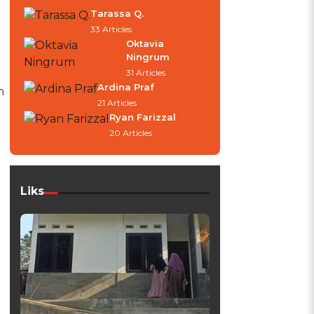
Tarassa Q.
33 Articles
Oktavia
Ningrum
31 Articles
Ardina Praf
n
21 Articles
Ryan Farizzal
20 Articles
Liks