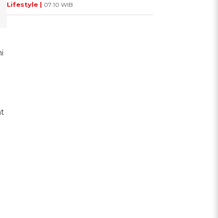
Lifestyle |
07:10 WIB
i
at