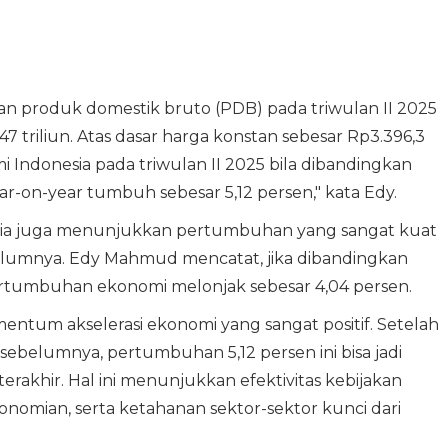
an produk domestik bruto (PDB) pada triwulan II 2025
7 triliun. Atas dasar harga konstan sebesar Rp3.396,3
 Indonesia pada triwulan II 2025 bila dibandingkan
ar-on-year tumbuh sebesar 5,12 persen," kata Edy.
nesia juga menunjukkan pertumbuhan yang sangat kuat
elumnya. Edy Mahmud mencatat, jika dibandingkan
pertumbuhan ekonomi melonjak sebesar 4,04 persen.
ntum akselerasi ekonomi yang sangat positif. Setelah
ebelumnya, pertumbuhan 5,12 persen ini bisa jadi
erakhir. Hal ini menunjukkan efektivitas kebijakan
omian, serta ketahanan sektor-sektor kunci dari