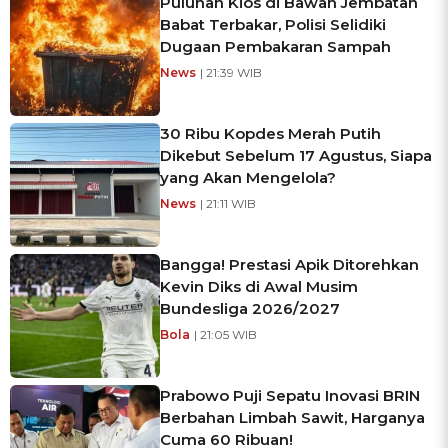
Puluhan Kios di Bawah Jembatan
Babat Terbakar, Polisi Selidiki
Dugaan Pembakaran Sampah
News
| 21:39 WIB
30 Ribu Kopdes Merah Putih
Dikebut Sebelum 17 Agustus, Siapa
yang Akan Mengelola?
News
| 21:11 WIB
Bangga! Prestasi Apik Ditorehkan
Kevin Diks di Awal Musim
Bundesliga 2026/2027
Bola
| 21:05 WIB
Prabowo Puji Sepatu Inovasi BRIN
Berbahan Limbah Sawit, Harganya
Cuma 60 Ribuan!