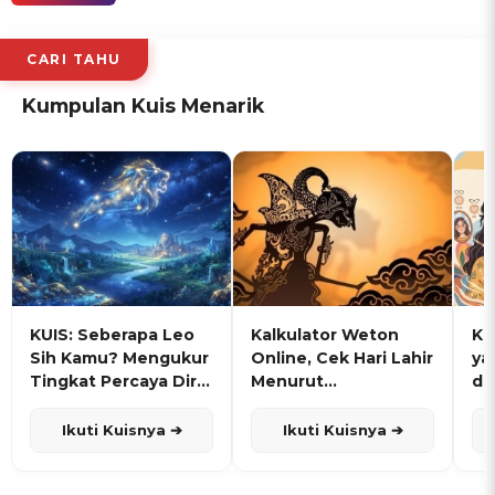
CARI TAHU
Kumpulan Kuis Menarik
KUIS: Seberapa Leo
Kalkulator Weton
KU
Sih Kamu? Mengukur
Online, Cek Hari Lahir
ya
Tingkat Percaya Diri
Menurut
de
dan Karisma
Penanggalan Jawa
Ikuti Kuisnya ➔
Ikuti Kuisnya ➔