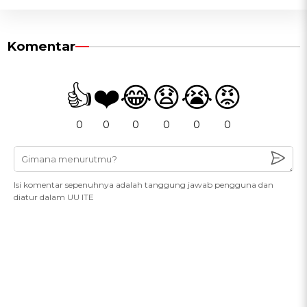
Komentar
👍
❤️
😂
😧
😭
😡
0
0
0
0
0
0
Isi komentar sepenuhnya adalah tanggung jawab pengguna dan
diatur dalam UU ITE