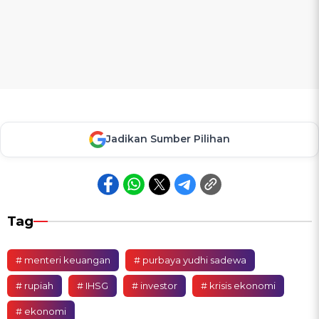
Jadikan Sumber Pilihan
Tag
# menteri keuangan
# purbaya yudhi sadewa
# rupiah
# IHSG
# investor
# krisis ekonomi
# ekonomi