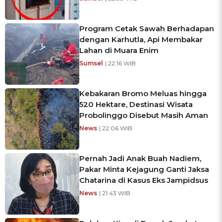
Program Cetak Sawah Berhadapan
dengan Karhutla, Api Membakar
Lahan di Muara Enim
Sumsel
| 22:16 WIB
Kebakaran Bromo Meluas hingga
520 Hektare, Destinasi Wisata
Probolinggo Disebut Masih Aman
News
| 22:06 WIB
Pernah Jadi Anak Buah Nadiem,
Pakar Minta Kejagung Ganti Jaksa
Chatarina di Kasus Eks Jampidsus
News
| 21:43 WIB