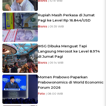
Bisnis
| 10:19 WIB
Rupiah Masih Perkasa di Jumat
Pagi ke Level Rp 16.844/USD
Bisnis
| 09:39 WIB
IHSG Dibuka Menguat Tapi
Langsung Merosot ke Level 8.974
di Jumat Pagi
Bisnis
| 09:14 WIB
Momen Prabowo Paparkan
Prabowonomics di World Economic
Forum 2026
Foto
| 08:00 WIB