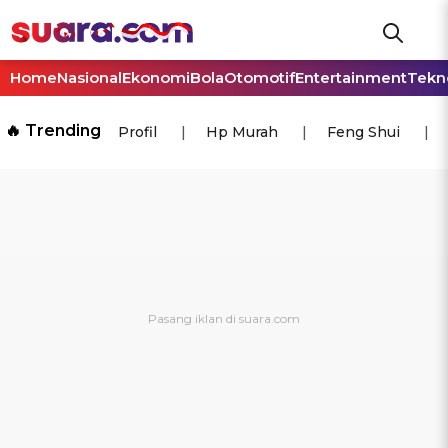
Home
Nasional
Ekonomi
Bola
Otomotif
Entertainment
Tekn
🔥 Trending
Profil
Hp Murah
Feng Shui