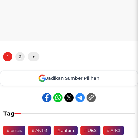
1
2
>
Jadikan Sumber Pilihan
Tag
# emas
# ANTM
# antam
# UBS
# ARCI