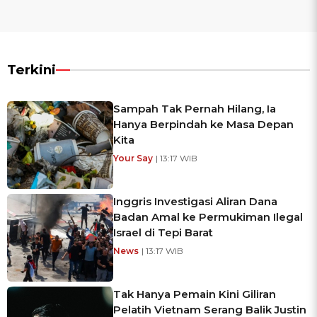
Terkini
Sampah Tak Pernah Hilang, Ia
Hanya Berpindah ke Masa Depan
Kita
Your Say
| 13:17 WIB
Inggris Investigasi Aliran Dana
Badan Amal ke Permukiman Ilegal
Israel di Tepi Barat
News
| 13:17 WIB
Tak Hanya Pemain Kini Giliran
Pelatih Vietnam Serang Balik Justin