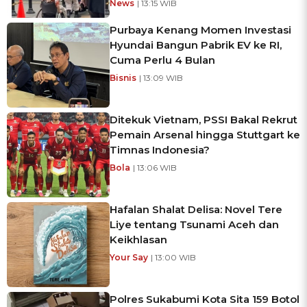
News
| 13:15 WIB
Purbaya Kenang Momen Investasi
Hyundai Bangun Pabrik EV ke RI,
Cuma Perlu 4 Bulan
Bisnis
| 13:09 WIB
Ditekuk Vietnam, PSSI Bakal Rekrut
Pemain Arsenal hingga Stuttgart ke
Timnas Indonesia?
Bola
| 13:06 WIB
Hafalan Shalat Delisa: Novel Tere
Liye tentang Tsunami Aceh dan
Keikhlasan
Your Say
| 13:00 WIB
Polres Sukabumi Kota Sita 159 Botol