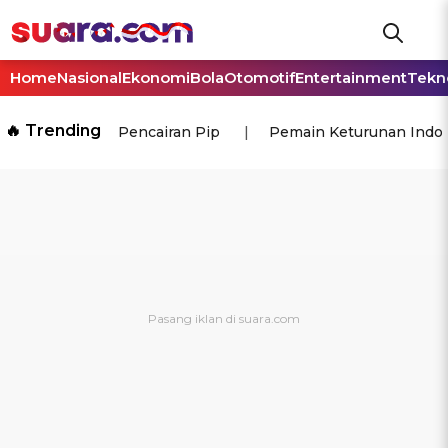
Home
Nasional
Ekonomi
Bola
Otomotif
Entertainment
Tekn
🔥 Trending
Pencairan Pip
Pemain Keturunan Indo