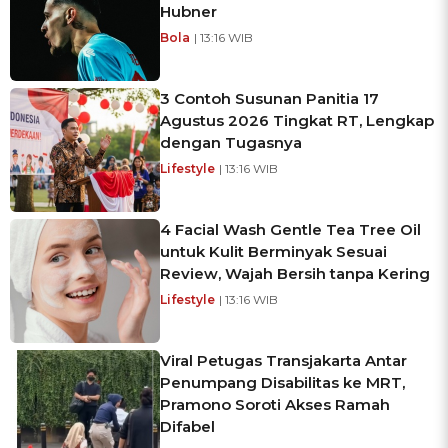
Hubner
Bola
| 13:16 WIB
3 Contoh Susunan Panitia 17
Agustus 2026 Tingkat RT, Lengkap
dengan Tugasnya
Lifestyle
| 13:16 WIB
4 Facial Wash Gentle Tea Tree Oil
untuk Kulit Berminyak Sesuai
Review, Wajah Bersih tanpa Kering
Lifestyle
| 13:16 WIB
Viral Petugas Transjakarta Antar
Penumpang Disabilitas ke MRT,
Pramono Soroti Akses Ramah
Difabel