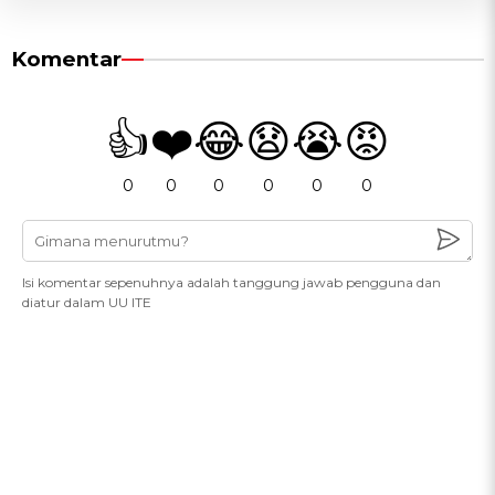
Komentar
👍
❤️
😂
😧
😭
😡
0
0
0
0
0
0
Isi komentar sepenuhnya adalah tanggung jawab pengguna dan
diatur dalam UU ITE