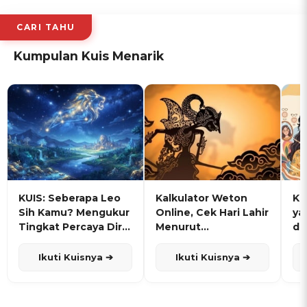
CARI TAHU
Kumpulan Kuis Menarik
KUIS: Seberapa Leo
Kalkulator Weton
KU
Sih Kamu? Mengukur
Online, Cek Hari Lahir
ya
Tingkat Percaya Diri
Menurut
de
dan Karisma
Penanggalan Jawa
Ikuti Kuisnya ➔
Ikuti Kuisnya ➔