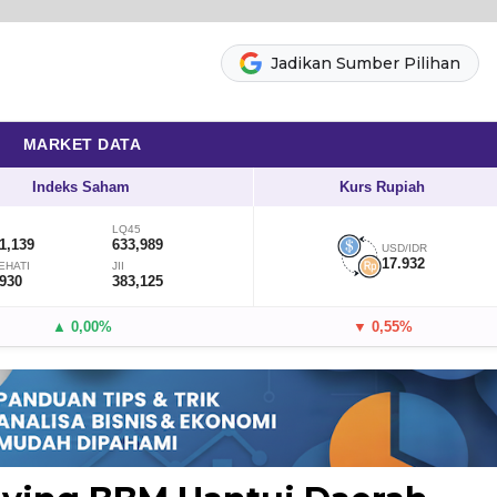
Jadikan Sumber Pilihan
MARKET DATA
Indeks Saham
Kurs Rupiah
LQ45
1,139
633,989
USD/IDR
17.932
EHATI
JII
,930
383,125
▲ 0,00%
▼ 0,55%