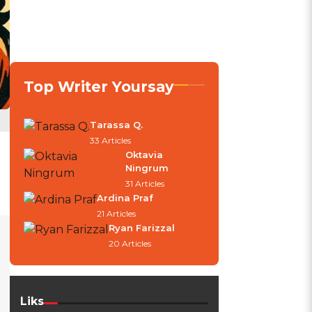
Top Writer Yoursay
Tarassa Q.
33 Articles
Oktavia
Ningrum
31 Articles
Ardina Praf
21 Articles
Ryan Farizzal
20 Articles
Liks