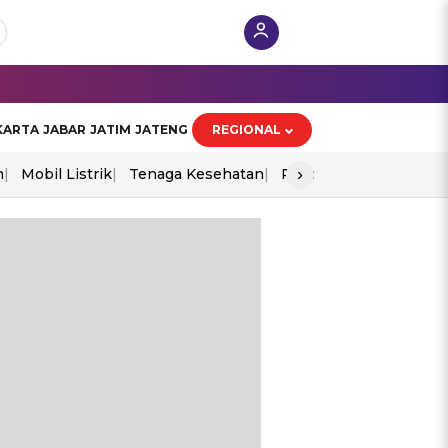
KARTA
JABAR
JATIM
JATENG
REGIONAL
›
n
Mobil Listrik
Tenaga Kesehatan
Piala Aff 2026
Ekono