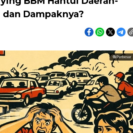
ying BBM Hantui Daerah-
u dan Dampaknya?
Perbesar