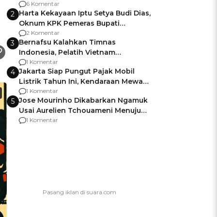
Gagalnya Negara Jamin Keamanan
6 Komentar
Harta Kekayaan Iptu Setya Budi Dias,
2
Oknum KPK Pemeras Bupati
Pemalang
2 Komentar
Bernafsu Kalahkan Timnas
3
Indonesia, Pelatih Vietnam
Berencana Pakai Jimat di Pakansari
1 Komentar
Jakarta Siap Pungut Pajak Mobil
4
Listrik Tahun Ini, Kendaraan Mewah
Kena hingga 75% PKB
1 Komentar
Jose Mourinho Dikabarkan Ngamuk
5
Usai Aurelien Tchouameni Menuju
Manchester United
1 Komentar