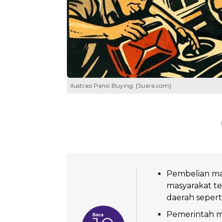
Ilustrasi Panic Buying. [Suara.com].
Pembelian ma
masyarakat te
daerah sepert
Pemerintah m