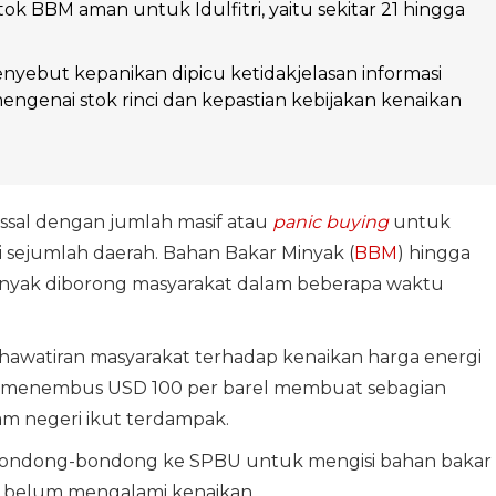
ok BBM aman untuk Idulfitri, yaitu sekitar 21 hingga
yebut kepanikan dipicu ketidakjelasan informasi
ngenai stok rinci dan kepastian kebijakan kenaikan
sal dengan jumlah masif atau
panic buying
untuk
i sejumlah daerah. Bahan Bakar Minyak (
BBM
) hingga
anyak diborong masyarakat dalam beberapa waktu
khawatiran masyarakat terhadap kenaikan harga energi
ah menembus USD 100 per barel membuat sebagian
am negeri ikut terdampak.
rbondong-bondong ke SPBU untuk mengisi bahan bakar
ga belum mengalami kenaikan.