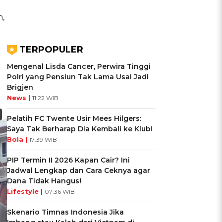
,
TERPOPULER
Mengenal Lisda Cancer, Perwira Tinggi
Polri yang Pensiun Tak Lama Usai Jadi
Brigjen
News |
11:22 WIB
Pelatih FC Twente Usir Mees Hilgers:
Saya Tak Berharap Dia Kembali ke Klub!
Bola |
17:39 WIB
PIP Termin II 2026 Kapan Cair? Ini
Jadwal Lengkap dan Cara Ceknya agar
Dana Tidak Hangus!
Lifestyle |
07:36 WIB
Skenario Timnas Indonesia Jika