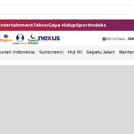
Entertainment
Tekno
Gaya Hidup
Sport
Indeks
REGIONAL:
JA
unan Indonesia
Sunscreen
Hut Ri
Sepatu Jalan
Bante