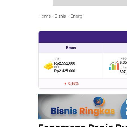
Home
Bisnis
Energi
Emas
IHSG
JUAL
6.35
Rp2.551.000
BELI
SRIK
Rp2.425.000
307
▼ 0,16%