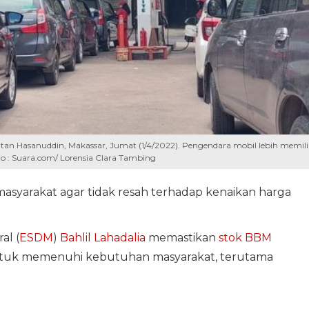
an Hasanuddin, Makassar, Jumat (1/4/2022). Pengendara mobil lebih memil
oto : Suara.com/ Lorensia Clara Tambing
asyarakat agar tidak resah terhadap kenaikan harga
al (
ESDM
)
Bahlil Lahadalia
memastikan
stok BBM
 untuk memenuhi kebutuhan masyarakat, terutama