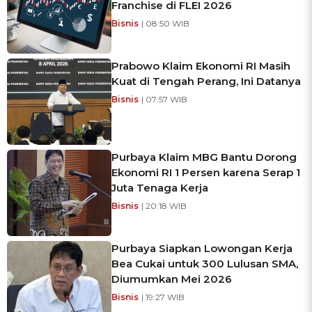
Franchise di FLEI 2026
Bisnis
| 08:50 WIB
Prabowo Klaim Ekonomi RI Masih
Kuat di Tengah Perang, Ini Datanya
Bisnis
| 07:57 WIB
Purbaya Klaim MBG Bantu Dorong
Ekonomi RI 1 Persen karena Serap 1
Juta Tenaga Kerja
Bisnis
| 20:18 WIB
Purbaya Siapkan Lowongan Kerja
Bea Cukai untuk 300 Lulusan SMA,
Diumumkan Mei 2026
Bisnis
| 19:27 WIB