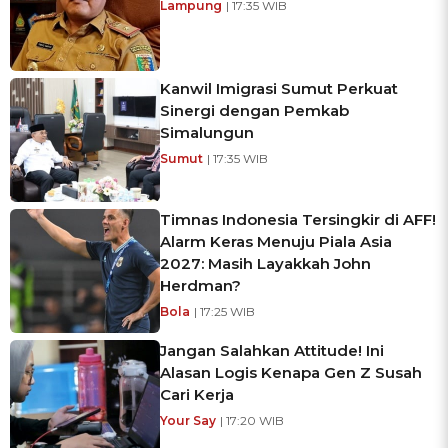
Lampung
| 17:35 WIB
Kanwil Imigrasi Sumut Perkuat
Sinergi dengan Pemkab
Simalungun
Sumut
| 17:35 WIB
Timnas Indonesia Tersingkir di AFF!
Alarm Keras Menuju Piala Asia
2027: Masih Layakkah John
Herdman?
Bola
| 17:25 WIB
Jangan Salahkan Attitude! Ini
Alasan Logis Kenapa Gen Z Susah
Cari Kerja
Your Say
| 17:20 WIB