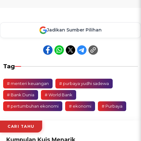
Jadikan Sumber Pilihan
Tag
# menteri keuangan
# purbaya yudhi sadewa
# Bank Dunia
# World Bank
# pertumbuhan ekonomi
# ekonomi
# Purbaya
CARI TAHU
Kumpulan Kuis Menarik