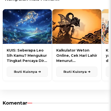
KUIS: Seberapa Leo
Kalkulator Weton
KU
Sih Kamu? Mengukur
Online, Cek Hari Lahir
ya
Tingkat Percaya Diri
Menurut
de
dan Karisma
Penanggalan Jawa
Ikuti Kuisnya ➔
Ikuti Kuisnya ➔
Komentar