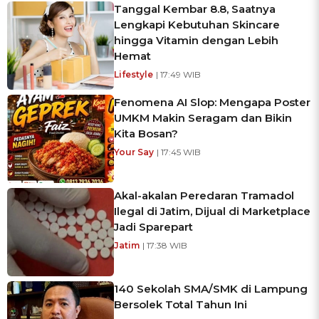
Tanggal Kembar 8.8, Saatnya
Lengkapi Kebutuhan Skincare
hingga Vitamin dengan Lebih
Hemat
Lifestyle
| 17:49 WIB
Fenomena AI Slop: Mengapa Poster
UMKM Makin Seragam dan Bikin
Kita Bosan?
Your Say
| 17:45 WIB
Akal-akalan Peredaran Tramadol
Ilegal di Jatim, Dijual di Marketplace
Jadi Sparepart
Jatim
| 17:38 WIB
140 Sekolah SMA/SMK di Lampung
Bersolek Total Tahun Ini