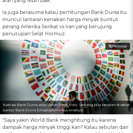
arah yang lebih baik.
Ia juga berasumsi kalau perhitungan Bank Dunia itu
muncul lantaran kenaikan harga minyak buntut
perang Amerika Serikat vs Iran yang berujung
penutupan Selat Hormuz.
Perbesar
Ilustrasi Bank Dunia atau World Bank. Foto: Seorang pria berjalan di dekat
kantor Bank Dunia [Unsplash/Markus krisetya]
"Saya yakin World Bank menghitung itu karena
dampak harga minyak tinggi kan? Kalau sebulan dari