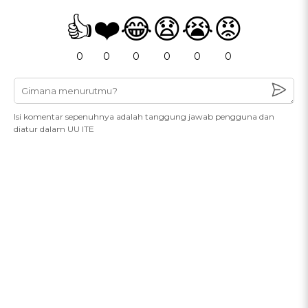
👍
❤️
😂
😧
😭
😡
0
0
0
0
0
0
Isi komentar sepenuhnya adalah tanggung jawab pengguna dan
diatur dalam UU ITE