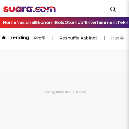
Home
Nasional
Ekonomi
Bola
Otomotif
Entertainment
Tekn
🔥 Trending
Profil
Reshuffle Kabinet
Hut Ri