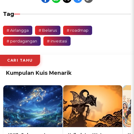
Tag
# Airlangga
# Belarus
# roadmap
# perdagangan
# investasi
CARI TAHU
Kumpulan Kuis Menarik