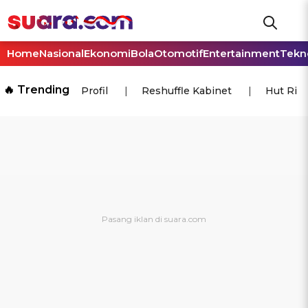
Home
Nasional
Ekonomi
Bola
Otomotif
Entertainment
Tekn
🔥 Trending
Profil
Reshuffle Kabinet
Hut Ri