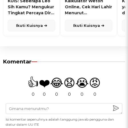
KUIS: Seberapa Leo
Kalkulator Weton
KU
Sih Kamu? Mengukur
Online, Cek Hari Lahir
ya
Tingkat Percaya Diri
Menurut
de
dan Karisma
Penanggalan Jawa
Ikuti Kuisnya ➔
Ikuti Kuisnya ➔
Komentar
👍
❤️
😂
😧
😭
😡
0
0
0
0
0
0
Isi komentar sepenuhnya adalah tanggung jawab pengguna dan
diatur dalam UU ITE