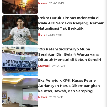
News
| 23:40 WIB
Rekor Buruk Timnas Indonesia di
Piala AFF Semakin Panjang, Pemain
Naturalisasi Tak Berkutik
Bola
| 23:39 WIB
100 Petani Sidomulyo Muba
Serahkan Diri, Bela 4 Warga yang
Dituduh Mencuri di Kebun Sendiri
Sumsel
| 23:34 WIB
Eks Penyidik KPK: Kasus Febrie
Adriansyah Harus Dikembangkan
ke Atas, Bawah, dan Samping
News
| 23:29 WIB