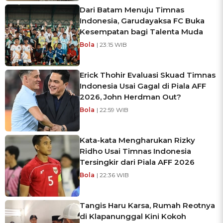
Dari Batam Menuju Timnas
Indonesia, Garudayaksa FC Buka
Kesempatan bagi Talenta Muda
Bola
| 23:15 WIB
Erick Thohir Evaluasi Skuad Timnas
Indonesia Usai Gagal di Piala AFF
2026, John Herdman Out?
Bola
| 22:59 WIB
Kata-kata Mengharukan Rizky
Ridho Usai Timnas Indonesia
Tersingkir dari Piala AFF 2026
Bola
| 22:36 WIB
Tangis Haru Karsa, Rumah Reotnya
di Klapanunggal Kini Kokoh