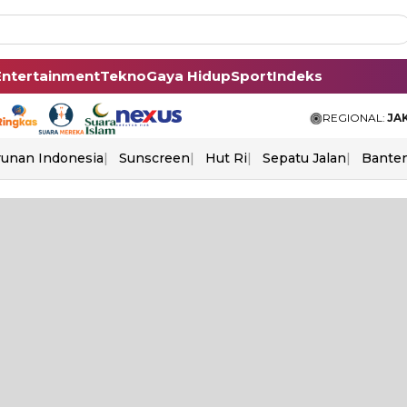
Entertainment
Tekno
Gaya Hidup
Sport
Indeks
REGIONAL:
JA
unan Indonesia
Sunscreen
Hut Ri
Sepatu Jalan
Bante