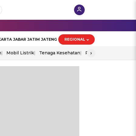
KARTA
JABAR
JATIM
JATENG
REGIONAL
›
n
Mobil Listrik
Tenaga Kesehatan
Perang As-Iran
Ekon