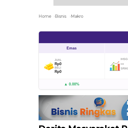
Home
Bisnis
Makro
Emas
IHSG
JUAL
...
Rp0
BELI
SRIK
Rp0
▲ 0.00%