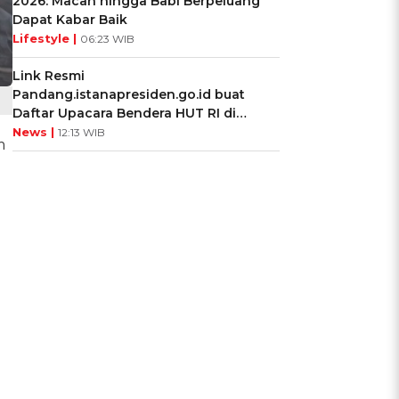
2026: Macan hingga Babi Berpeluang
Dapat Kabar Baik
Lifestyle |
06:23 WIB
Link Resmi
Pandang.istanapresiden.go.id buat
Daftar Upacara Bendera HUT RI di
Istana Negara
News |
12:13 WIB
m