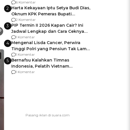
Gagalnya Negara Jamin Keamanan
6 Komentar
Harta Kekayaan Iptu Setya Budi Dias,
2
Oknum KPK Pemeras Bupati
Pemalang
2 Komentar
PIP Termin II 2026 Kapan Cair? Ini
3
Jadwal Lengkap dan Cara Ceknya
agar Dana Tidak Hangus!
1 Komentar
Mengenal Lisda Cancer, Perwira
4
Tinggi Polri yang Pensiun Tak Lama
Usai Jadi Brigjen
1 Komentar
Bernafsu Kalahkan Timnas
5
Indonesia, Pelatih Vietnam
Berencana Pakai Jimat di Pakansari
1 Komentar