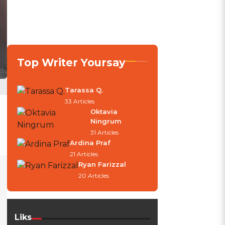
Top Writer Yoursay
Tarassa Q.
33 Articles
Oktavia
Ningrum
31 Articles
Ardina Praf
21 Articles
Ryan Farizzal
20 Articles
Liks