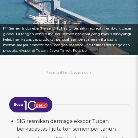
PT Semen Indonesia (Persero) Tbk (SIG) semakin agresif membidik pasar
global. Di tengah kondisi industri semen nasional yang masih dibayangi
kelebihan kapasitas produksi, perusahaan pelat merah itu justru
membuka jalur ekspor baru dengan meresmikan fasilitas dermaga dan
produksi ekspor di Tuban, Jawa Timur. Foto ist/
SIG resmikan dermaga ekspor Tuban
berkapasitas 1 juta ton semen per tahun.