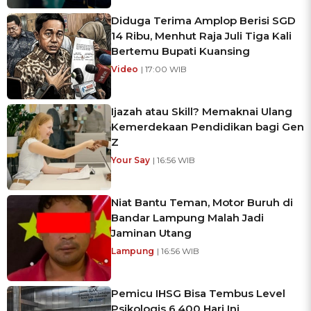
Diduga Terima Amplop Berisi SGD
14 Ribu, Menhut Raja Juli Tiga Kali
Bertemu Bupati Kuansing
Video
| 17:00 WIB
Ijazah atau Skill? Memaknai Ulang
Kemerdekaan Pendidikan bagi Gen
Z
Your Say
| 16:56 WIB
Niat Bantu Teman, Motor Buruh di
Bandar Lampung Malah Jadi
Jaminan Utang
Lampung
| 16:56 WIB
Pemicu IHSG Bisa Tembus Level
Psikologis 6.400 Hari Ini