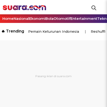
Home
Nasional
Ekonomi
Bola
Otomotif
Entertainment
Tekn
🔥 Trending
Pemain Keturunan Indonesia
Reshuffl