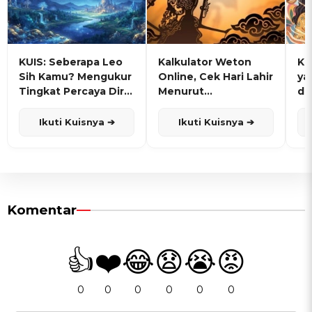
KUIS: Seberapa Leo
Kalkulator Weton
KU
Sih Kamu? Mengukur
Online, Cek Hari Lahir
ya
Tingkat Percaya Diri
Menurut
de
dan Karisma
Penanggalan Jawa
Ikuti Kuisnya ➔
Ikuti Kuisnya ➔
Komentar
👍
❤️
😂
😧
😭
😡
0
0
0
0
0
0