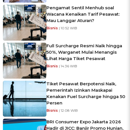
Pengamat Sentil Menhub soal
Wacana Kenaikan Tarif Pesawat:
Mau Langgar Aturan?
Bisnis
| 10:52 WIB
Full Surcharge Resmi Naik hingga
50%, Warganet Mulai Menangis
Lihat Harga Tiket Pesawat
Bisnis
| 14:36 WIB
Tiket Pesawat Berpotensi Naik,
Pemerintah Izinkan Maskapai
Kenakan Fuel Surcharge hingga 50
Persen
Bisnis
| 12:08 WIB
BRI Consumer Expo Jakarta 2026
Hadir di JICC: Banjir Promo Hunian,