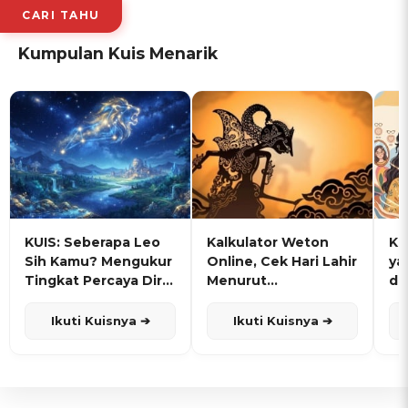
CARI TAHU
Kumpulan Kuis Menarik
KUIS: Seberapa Leo
Kalkulator Weton
KU
Sih Kamu? Mengukur
Online, Cek Hari Lahir
ya
Tingkat Percaya Diri
Menurut
de
dan Karisma
Penanggalan Jawa
Ikuti Kuisnya ➔
Ikuti Kuisnya ➔