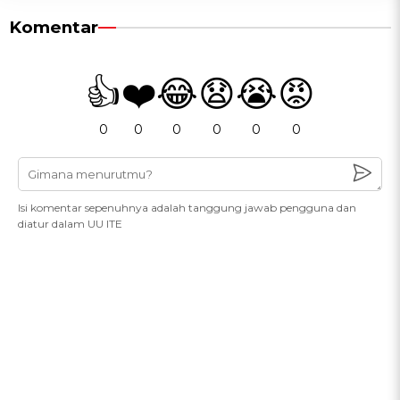
Komentar
👍
❤️
😂
😧
😭
😡
0
0
0
0
0
0
Isi komentar sepenuhnya adalah tanggung jawab pengguna dan
diatur dalam UU ITE