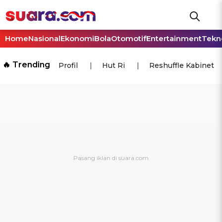
Home
Nasional
Ekonomi
Bola
Otomotif
Entertainment
Tekn
🔥 Trending
Profil
Hut Ri
Reshuffle Kabinet