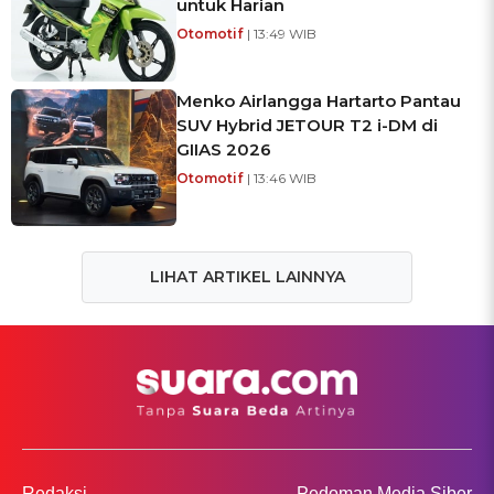
untuk Harian
Otomotif
| 13:49 WIB
Menko Airlangga Hartarto Pantau
SUV Hybrid JETOUR T2 i-DM di
GIIAS 2026
Otomotif
| 13:46 WIB
LIHAT ARTIKEL LAINNYA
Redaksi
Pedoman Media Siber