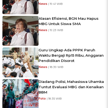
News
| 19:41 WIB
Alasan Efisiensi, BGN Mau Hapus
MBG Untuk Siswa SMA
News
| 19:23 WIB
Guru Ungkap Ada PPPK Paruh
Waktu Bergaji Rp15 Ribu, Anggaran
Pendidikan Disorot
News
| 18:39 WIB
Diadang Polisi, Mahasiswa Uhamka
Tuntut Evaluasi MBG dan Kenaikan
BBM
Foto
| 18:35 WIB