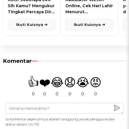
Sih Kamu? Mengukur
Online, Cek Hari Lahir
ya
Tingkat Percaya Diri
Menurut
de
dan Karisma
Penanggalan Jawa
Ikuti Kuisnya ➔
Ikuti Kuisnya ➔
Komentar
👍
❤️
😂
😧
😭
😡
0
0
0
0
0
0
Isi komentar sepenuhnya adalah tanggung jawab pengguna dan
diatur dalam UU ITE