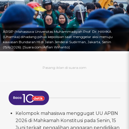
ARSIP (Mahasiswa Universitas Muhammadiyah Prof. Dr. HAMKA
(Uhamka) dihadang pihak kepolisian saat menggelar aksi menuju
kawasan Bundaran HI di Jalan Jenderal Sudirman, Jakarta, Senin
(15/6/2026). [Suara.com/Alfian Winanto]
Kelompok mahasiswa menggugat UU APBN
2026 di Mahkamah Konstitusi pada Senin, 15
Juni terkait pengalihan anggaran pendidikan