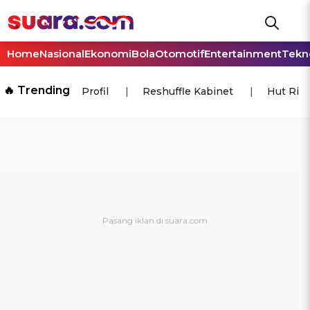
Home
Nasional
Ekonomi
Bola
Otomotif
Entertainment
Tekn
🔥 Trending
Profil
Reshuffle Kabinet
Hut Ri