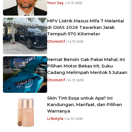
Your Say
| 14:15 WIB
MPV Listrik Maxus Mifa 7 Melantai
di GIIAS 2026 Tawarkan Jarak
Tempuh 570 Kilometer
Otomotif
| 14:15 WIB
Hemat Bensin Gak Pakai Mahal, Ini
Pilihan Motor Bekas Irit, Suku
Cadang Melimpah Mentok 5 Jutaan
Otomotif
| 14:13 WIB
Skin Tint Esqa untuk Apa? Ini
Kandungan, Manfaat, dan Pilihan
Warnanya
Lifestyle
| 14:10 WIB