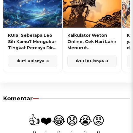
KUIS: Seberapa Leo
Kalkulator Weton
KU
Sih Kamu? Mengukur
Online, Cek Hari Lahir
ya
Tingkat Percaya Diri
Menurut
de
dan Karisma
Penanggalan Jawa
Ikuti Kuisnya ➔
Ikuti Kuisnya ➔
Komentar
👍
❤️
😂
😧
😭
😡
0
0
0
0
0
0