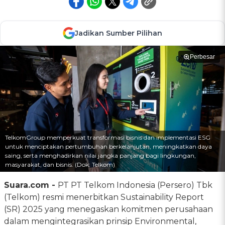
Jadikan Sumber Pilihan
Perbesar
TelkomGroup memperkuat transformasi bisnis dan implementasi ESG
untuk menciptakan pertumbuhan berkelanjutan, meningkatkan daya
saing, serta menghadirkan nilai jangka panjang bagi lingkungan,
masyarakat, dan bisnis. (Dok: Telkom)
Suara.com -
PT PT Telkom Indonesia (Persero) Tbk
(Telkom) resmi menerbitkan Sustainability Report
(SR) 2025 yang menegaskan komitmen perusahaan
dalam mengintegrasikan prinsip Environmental,