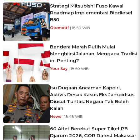
Strategi Mitsubishi Fuso Kawal
Roadmap Implementasi Biodiesel
B50
Otomotif
| 18:50 WIB
Bendera Merah Putih Mulai
Menghiasi Jalanan, Mengapa Tradisi
ini Penting?
Your Say
| 18:50 WIB
Isu Dugaan Ancaman Kapolri,
Aktivis Desak Kasus Eks Jampidsus
Diusut Tuntas: Negara Tak Boleh
Kalah
News
| 18:48 WIB
60 Atlet Berebut Super Tiket PB
Djarum 2026, GOR Dafest Makassar