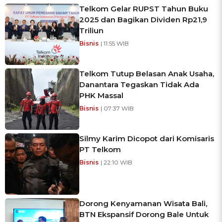
Telkom Gelar RUPST Tahun Buku
2025 dan Bagikan Dividen Rp21,9
Triliun
Bisnis
| 11:55 WIB
Telkom Tutup Belasan Anak Usaha,
Danantara Tegaskan Tidak Ada
PHK Massal
Bisnis
| 07:37 WIB
Silmy Karim Dicopot dari Komisaris
PT Telkom
Bisnis
| 22:10 WIB
Dorong Kenyamanan Wisata Bali,
BTN Ekspansif Dorong Bale Untuk