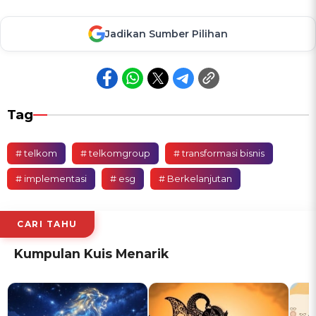
Jadikan Sumber Pilihan
Tag
# telkom
# telkomgroup
# transformasi bisnis
# implementasi
# esg
# Berkelanjutan
CARI TAHU
Kumpulan Kuis Menarik