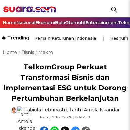
Home
Nasional
Ekonomi
Bola
Otomotif
Entertainment
Tekn
🔥 Trending
Pemain Keturunan Indonesia
Reshuffl
Home
Bisnis
Makro
TelkomGroup Perkuat
Transformasi Bisnis dan
Implementasi ESG untuk Dorong
Pertumbuhan Berkelanjutan
Fabiola Febrinastri
,
Tantri Amela Iskandar
Rabu, 17 Juni 2026 | 13:19 WIB