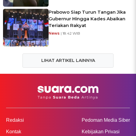
Prabowo Siap Turun Tangan Jika
Gubernur Hingga Kades Abaikan
Teriakan Rakyat
News
| 18:42 WIB
LIHAT ARTIKEL LAINNYA
Redaksi
Pedoman Media Siber
Kontak
Kebijakan Privasi