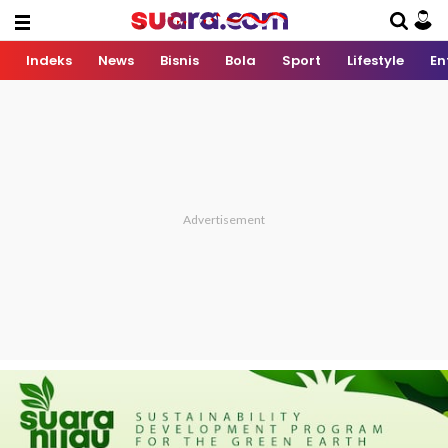
Indeks
News
Bisnis
Bola
Sport
Lifestyle
En