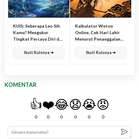
KUIS: Seberapa Leo Sih
Kalkulator Weton
Kamu? Mengukur
Online, Cek Hari Lahir
Tingkat Percaya Diri dan
Menurut Penanggalan
Karisma
Jawa
Ikuti Kuisnya ➔
Ikuti Kuisnya ➔
KOMENTAR
👍
❤️
😂
😧
😭
😡
0
0
0
0
0
0