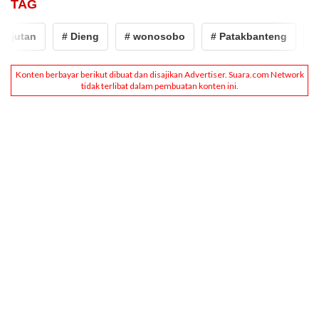
TAG
jutan
# Dieng
# wonosobo
# Patakbanteng
# P