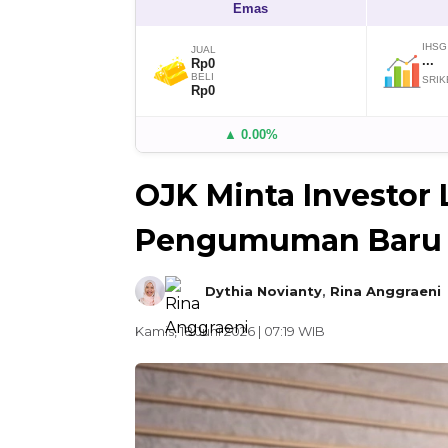
Emas
IHSG
JUAL
...
Rp0
BELI
SRIK
Rp0
▲ 0.00%
OJK Minta Investor 
Pengumuman Baru
Dythia Novianty
,
Rina Anggraeni
Kamis, 18 Juni 2026 | 07:19 WIB