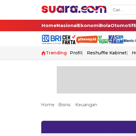
Home
Nasional
Ekonomi
Bola
Otomotif
Trending
Profil
Reshuffle Kabinet
H
Home
Bisnis
Keuangan