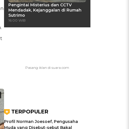
Pengintai Misterius dan CCTV
an
Mendadak, Kejanggalan di Rumah
Sutrimo
16:00 WIB
.
t
TERPOPULER
Profil Norman Joesoef, Pengusaha
Muda yang Disebut-sebut Bakal