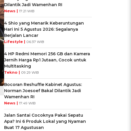
Dilantik Jadi Wamenhan RI
News |
17:21 WIB
4 Shio yang Menarik Keberuntungan
Hari Ini 5 Agustus 2026: Segalanya
Berjalan Lancar
Lifestyle |
06:37 WIB
4 HP Redmi Memori 256 GB dan Kamera
Jernih Harga Rp1 Jutaan, Cocok untuk
Multitasking
Tekno |
09:29 WIB
Bocoran Reshuffle Kabinet Agustus:
Norman Joesoef Bakal Dilantik Jadi
Wamenhan RI
News |
17:49 WIB
Jalan Santai Cocoknya Pakai Sepatu
Apa? Ini 6 Produk Lokal yang Nyaman
Buat 17 Agustusan