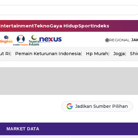
Entertainment
Tekno
Gaya Hidup
Sport
Indeks
REGIONAL:
JA
ut Ri
Pemain Keturunan Indonesia
Hp Murah
Jogja
Shi
Jadikan Sumber Pilihan
MARKET DATA