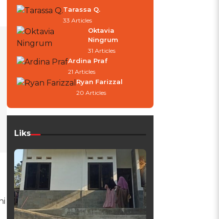
Tarassa Q.
33 Articles
Oktavia
Ningrum
31 Articles
Ardina Praf
21 Articles
Ryan Farizzal
20 Articles
Liks
ni