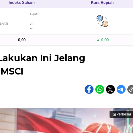
Indeks Saham
Kurs Rupiah
LQ45
...
EHATI
JII
...
0,00
▲ 0,00
Lakukan Ini Jelang
 MSCI
Perbesar