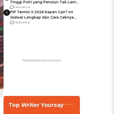
Tinggi Polri yang Pensiun Tak Lama
Usai Jadi Brigjen
1 Komentar
PIP Termin II 2026 Kapan Cair? Ini
5
Jadwal Lengkap dan Cara Ceknya
agar Dana Tidak Hangus!
1 Komentar
Top Writer Yoursay