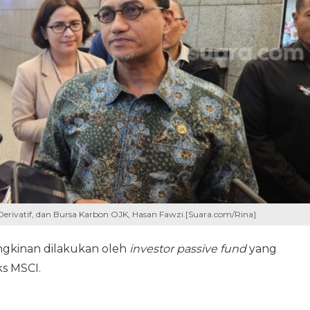
erivatif, dan Bursa Karbon OJK, Hasan Fawzi.[Suara.com/Rina]
ungkinan dilakukan oleh
investor passive fund
yang
s MSCI.