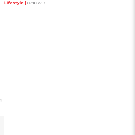
Lifestyle |
07:10 WIB
i