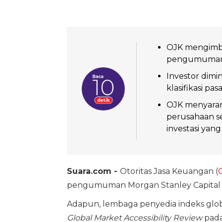
OJK mengimba
pengumuman M
Investor dim
klasifikasi pas
OJK menyaran
perusahaan s
investasi yang 
Suara.com -
Otoritas Jasa Keuangan (
pengumuman Morgan Stanley Capital I
Adapun, lembaga penyedia indeks glob
Global Market Accessibility Review
pada 