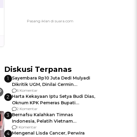
Diskusi Terpanas
Sayembara Rp10 Juta Dedi Mulyadi
1
Dikritik UGM, Dinilai Cermin
Gagalnya Negara Jamin Keamanan
6 Komentar
Harta Kekayaan Iptu Setya Budi Dias,
2
Oknum KPK Pemeras Bupati
Pemalang
2 Komentar
Bernafsu Kalahkan Timnas
3
Indonesia, Pelatih Vietnam
Berencana Pakai Jimat di Pakansari
1 Komentar
Mengenal Lisda Cancer, Perwira
4