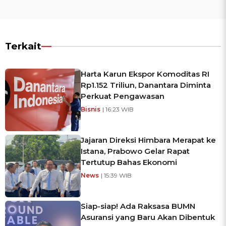
Terkait
Harta Karun Ekspor Komoditas RI
Rp1.152 Triliun, Danantara Diminta
Perkuat Pengawasan
Bisnis
| 16:23 WIB
Jajaran Direksi Himbara Merapat ke
Istana, Prabowo Gelar Rapat
Tertutup Bahas Ekonomi
News
| 15:39 WIB
Siap-siap! Ada Raksasa BUMN
Asuransi yang Baru Akan Dibentuk