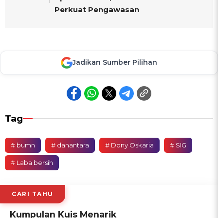
Perkuat Pengawasan
Jadikan Sumber Pilihan
Tag
# bumn
# danantara
# Dony Oskaria
# SIG
# Laba bersih
CARI TAHU
Kumpulan Kuis Menarik