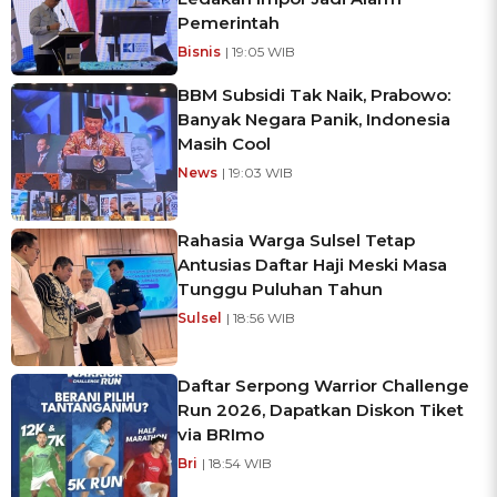
Pemerintah
Bisnis
| 19:05 WIB
BBM Subsidi Tak Naik, Prabowo:
Banyak Negara Panik, Indonesia
Masih Cool
News
| 19:03 WIB
Rahasia Warga Sulsel Tetap
Antusias Daftar Haji Meski Masa
Tunggu Puluhan Tahun
Sulsel
| 18:56 WIB
Daftar Serpong Warrior Challenge
Run 2026, Dapatkan Diskon Tiket
via BRImo
Bri
| 18:54 WIB