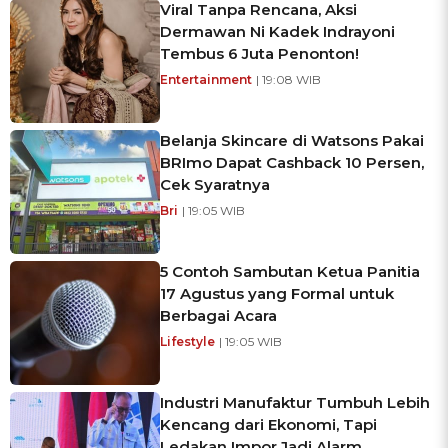
Viral Tanpa Rencana, Aksi
Dermawan Ni Kadek Indrayoni
Tembus 6 Juta Penonton!
Entertainment
| 19:08 WIB
Belanja Skincare di Watsons Pakai
BRImo Dapat Cashback 10 Persen,
Cek Syaratnya
Bri
| 19:05 WIB
5 Contoh Sambutan Ketua Panitia
17 Agustus yang Formal untuk
Berbagai Acara
Lifestyle
| 19:05 WIB
Industri Manufaktur Tumbuh Lebih
Kencang dari Ekonomi, Tapi
Ledakan Impor Jadi Alarm