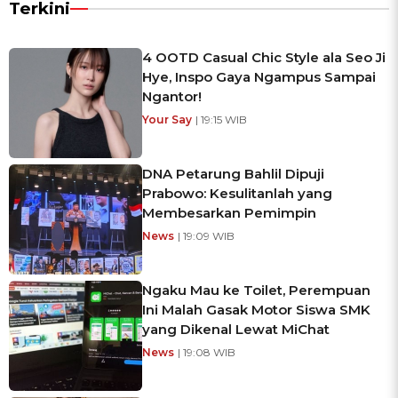
Terkini
4 OOTD Casual Chic Style ala Seo Ji
Hye, Inspo Gaya Ngampus Sampai
Ngantor!
Your Say
| 19:15 WIB
DNA Petarung Bahlil Dipuji
Prabowo: Kesulitanlah yang
Membesarkan Pemimpin
News
| 19:09 WIB
Ngaku Mau ke Toilet, Perempuan
Ini Malah Gasak Motor Siswa SMK
yang Dikenal Lewat MiChat
News
| 19:08 WIB