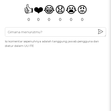
👍
❤️
😂
😧
😭
😡
0
0
0
0
0
0
Isi komentar sepenuhnya adalah tanggung jawab pengguna dan
diatur dalam UU ITE