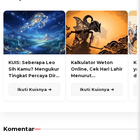
KUIS: Seberapa Leo
Kalkulator Weton
KU
Sih Kamu? Mengukur
Online, Cek Hari Lahir
ya
Tingkat Percaya Diri
Menurut
de
dan Karisma
Penanggalan Jawa
Ikuti Kuisnya ➔
Ikuti Kuisnya ➔
Komentar