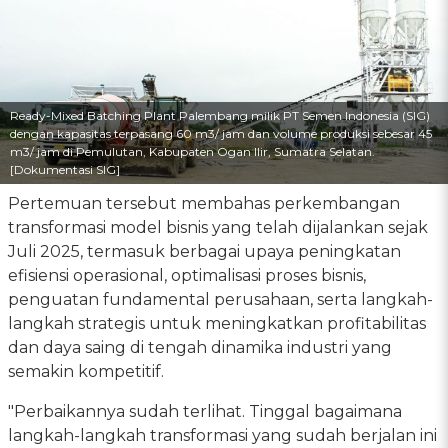
Ready-Mixed Batching Plant Palembang milik PT Semen Indonesia (SIG)
dengan kapasitas terpasang 60 m3/ jam dan volume produksi sebesar 45
m3/ jam di Pemulutan, Kabupaten Ogan Ilir, Sumatra Selatan.
[Dokumentasi SIG]
Pertemuan tersebut membahas perkembangan
transformasi model bisnis yang telah dijalankan sejak
Juli 2025, termasuk berbagai upaya peningkatan
efisiensi operasional, optimalisasi proses bisnis,
penguatan fundamental perusahaan, serta langkah-
langkah strategis untuk meningkatkan profitabilitas
dan daya saing di tengah dinamika industri yang
semakin kompetitif.
"Perbaikannya sudah terlihat. Tinggal bagaimana
langkah-langkah transformasi yang sudah berjalan ini