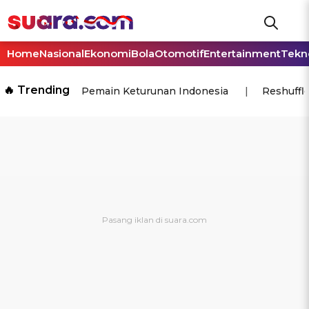
Home
Nasional
Ekonomi
Bola
Otomotif
Entertainment
Tekn
🔥 Trending
Pemain Keturunan Indonesia
Reshuffl