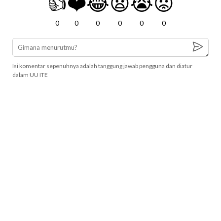
👍
❤️
😂
😧
😭
😡
0
0
0
0
0
0
Isi komentar sepenuhnya adalah tanggung jawab pengguna dan diatur
dalam UU ITE