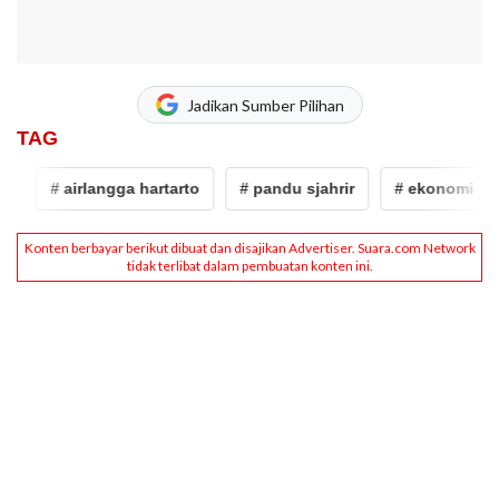
Jadikan Sumber Pilihan
TAG
# airlangga hartarto
# pandu sjahrir
# ekonomi
# 