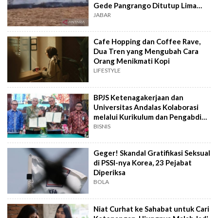
Gede Pangrango Ditutup Lima
Hari
JABAR
Cafe Hopping dan Coffee Rave,
Dua Tren yang Mengubah Cara
Orang Menikmati Kopi
LIFESTYLE
BPJS Ketenagakerjaan dan
Universitas Andalas Kolaborasi
melalui Kurikulum dan Pengabdian
Masyarakat
BISNIS
Geger! Skandal Gratifikasi Seksual
di PSSI-nya Korea, 23 Pejabat
Diperiksa
BOLA
Niat Curhat ke Sahabat untuk Cari