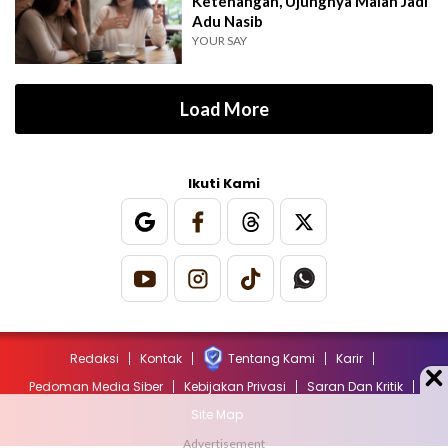
Ketenangan, Ujungnya Malah Jadi
Adu Nasib
YOUR SAY
Load More
Ikuti Kami
Redaksi
Kontak
Tentang Kami
Karir
Pedoman Media Siber
Kebijakan Privasi
Saran Dan Kritik
Site Map