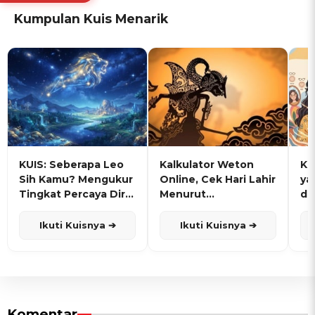
Kumpulan Kuis Menarik
KUIS: Seberapa Leo
Kalkulator Weton
KU
Sih Kamu? Mengukur
Online, Cek Hari Lahir
ya
Tingkat Percaya Diri
Menurut
de
dan Karisma
Penanggalan Jawa
Ikuti Kuisnya ➔
Ikuti Kuisnya ➔
Komentar