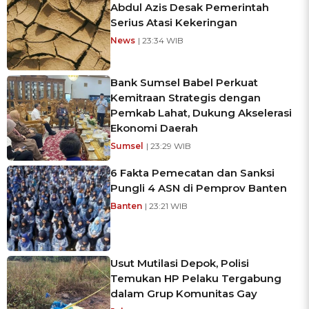
Abdul Azis Desak Pemerintah
Serius Atasi Kekeringan
News
| 23:34 WIB
Bank Sumsel Babel Perkuat
Kemitraan Strategis dengan
Pemkab Lahat, Dukung Akselerasi
Ekonomi Daerah
Sumsel
| 23:29 WIB
6 Fakta Pemecatan dan Sanksi
Pungli 4 ASN di Pemprov Banten
Banten
| 23:21 WIB
Usut Mutilasi Depok, Polisi
Temukan HP Pelaku Tergabung
dalam Grup Komunitas Gay