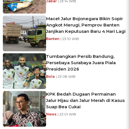
Jabar
| 23:14 WIB
Macet Jalur Bojonegara Bikin Sopir
Angkot Merugi, Pemprov Banten
Janjikan Keputusan Baru 4 Hari Lagi
Banten
| 23:10 WIB
Tumbangkan Persib Bandung,
Persebaya Surabaya Juara Piala
Presiden 2026
Bola
| 23:08 WIB
KPK Bedah Dugaan Permainan
Jalur Hijau dan Jalur Merah di Kasus
Suap Bea Cukai
News
| 23:01 WIB