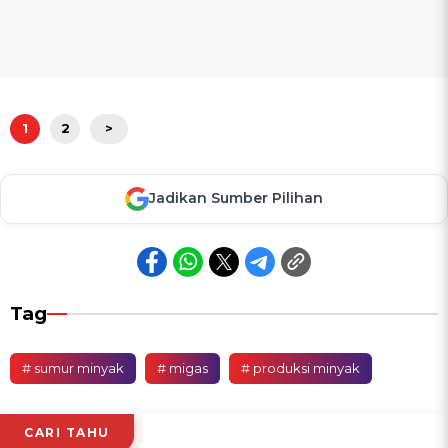
1
2
>
Jadikan Sumber Pilihan
Tag
# sumur minyak
# migas
# produksi minyak
CARI TAHU