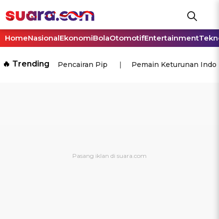
Home
Nasional
Ekonomi
Bola
Otomotif
Entertainment
Tekn
🔥 Trending
Pencairan Pip
Pemain Keturunan Indo