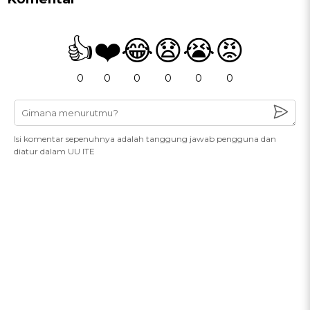
👍
❤️
😂
😧
😭
😡
0
0
0
0
0
0
Isi komentar sepenuhnya adalah tanggung jawab pengguna dan
diatur dalam UU ITE