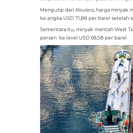
Mengutip dari
Reuters,
harga minyak m
ke angka USD 71,88 per barel setelah 
Sementara itu, minyak mentah West Texa
persen ke level USD 68,58 per barel.