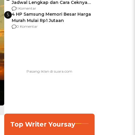
Jadwal Lengkap dan Cara Ceknya
agar Dana Tidak Hangus!
1 Komentar
4 HP Samsung Memori Besar Harga
5
Murah Mulai Rp1 Jutaan
0 Komentar
Top Writer Yoursay