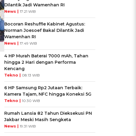
Dilantik Jadi Wamenhan RI
News |
17:21 WIB
Bocoran Reshuffle Kabinet Agustus:
Norman Joesoef Bakal Dilantik Jadi
Wamenhan RI
News |
17:49 WIB
4 HP Murah Baterai 7000 mAh, Tahan
hingga 2 Hari dengan Performa
Kencang
Tekno |
08:13 WIB
6 HP Samsung Rp2 Jutaan Terbaik:
Kamera Tajam, NFC hingga Koneksi 5G
Tekno |
10:30 WIB
Rumah Lansia 82 Tahun Dieksekusi PN
Jakbar Meski Masih Sengketa
News |
19:31 WIB