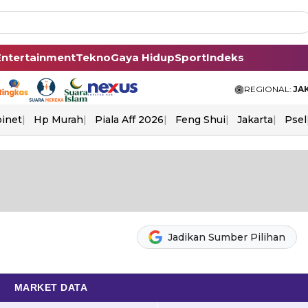
Entertainment
Tekno
Gaya Hidup
Sport
Indeks
REGIONAL:
JA
binet
Hp Murah
Piala Aff 2026
Feng Shui
Jakarta
Psel
Jadikan Sumber Pilihan
MARKET DATA