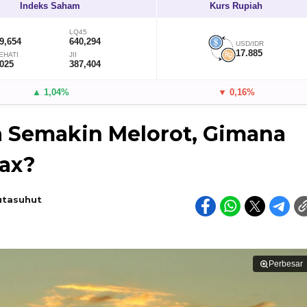
Indeks Saham
Kurs Rupiah
LQ45
9,654
640,294
USD/IDR
17.885
EHATI
JII
,025
387,404
▲ 1,04%
▼ 0,16%
 Semakin Melorot, Gimana
ax?
utasuhut
Perbesar