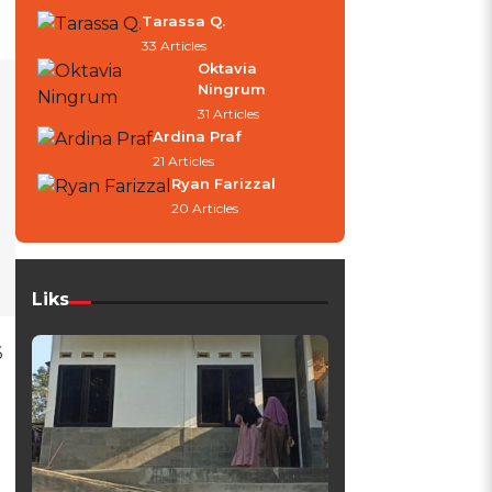
Tarassa Q.
33 Articles
Oktavia
Ningrum
31 Articles
Ardina Praf
21 Articles
Ryan Farizzal
20 Articles
Liks
6