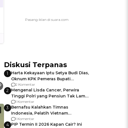
Diskusi Terpanas
Harta Kekayaan Iptu Setya Budi Dias,
1
Oknum KPK Pemeras Bupati
Pemalang
2 Komentar
Mengenal Lisda Cancer, Perwira
2
Tinggi Polri yang Pensiun Tak Lama
Usai Jadi Brigjen
1 Komentar
Bernafsu Kalahkan Timnas
3
Indonesia, Pelatih Vietnam
Berencana Pakai Jimat di Pakansari
1 Komentar
PIP Termin II 2026 Kapan Cair? Ini
4