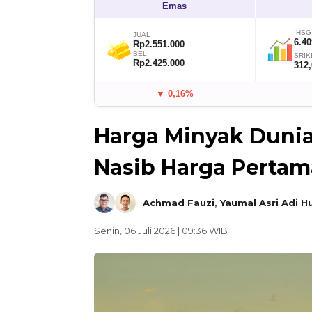
Emas
IHSG
JUAL
6.40
Rp2.551.000
BELI
SRIK
Rp2.425.000
312
▼ 0,16%
Harga Minyak Dunia
Nasib Harga Pertam
Achmad Fauzi
,
Yaumal Asri Adi H
Senin, 06 Juli 2026 | 09:36 WIB