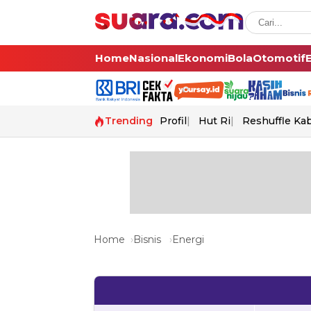
Home
Nasional
Ekonomi
Bola
Otomotif
Trending
Profil
Hut Ri
Reshuffle Ka
Home
Bisnis
Energi