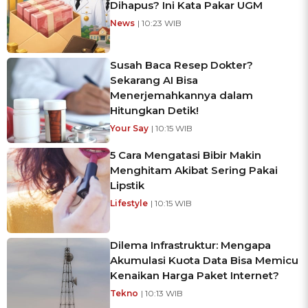
Dihapus? Ini Kata Pakar UGM
News
| 10:23 WIB
Susah Baca Resep Dokter?
Sekarang AI Bisa
Menerjemahkannya dalam
Hitungkan Detik!
Your Say
| 10:15 WIB
5 Cara Mengatasi Bibir Makin
Menghitam Akibat Sering Pakai
Lipstik
Lifestyle
| 10:15 WIB
Dilema Infrastruktur: Mengapa
Akumulasi Kuota Data Bisa Memicu
Kenaikan Harga Paket Internet?
Tekno
| 10:13 WIB