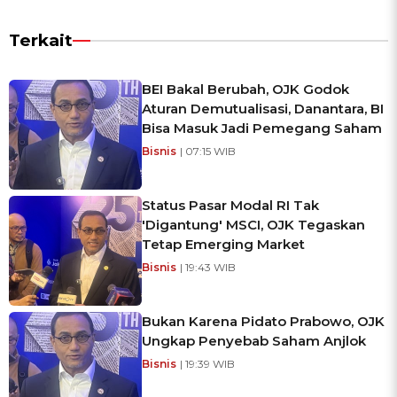
Terkait
BEI Bakal Berubah, OJK Godok
Aturan Demutualisasi, Danantara, BI
Bisa Masuk Jadi Pemegang Saham
Bisnis
| 07:15 WIB
Status Pasar Modal RI Tak
'Digantung' MSCI, OJK Tegaskan
Tetap Emerging Market
Bisnis
| 19:43 WIB
Bukan Karena Pidato Prabowo, OJK
Ungkap Penyebab Saham Anjlok
Bisnis
| 19:39 WIB