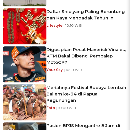
Daftar Shio yang Paling Beruntung
dan Kaya Mendadak Tahun Ini
Lifestyle
| 10:10 WIB
Digosipkan Pecat Maverick Vinales,
KTM Bakal Dibenci Pembalap
MotoGP?
Your Say
| 10:10 WIB
Meriahnya Festival Budaya Lembah
Baliem ke-34 di Papua
Pegunungan
Foto
| 10:00 WIB
Pasien BPJS Mengantre 8 Jam di