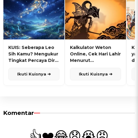
KUIS: Seberapa Leo
Kalkulator Weton
KU
Sih Kamu? Mengukur
Online, Cek Hari Lahir
ya
Tingkat Percaya Diri
Menurut
de
dan Karisma
Penanggalan Jawa
Ikuti Kuisnya ➔
Ikuti Kuisnya ➔
Komentar
👍
❤️
😂
😧
😭
😡