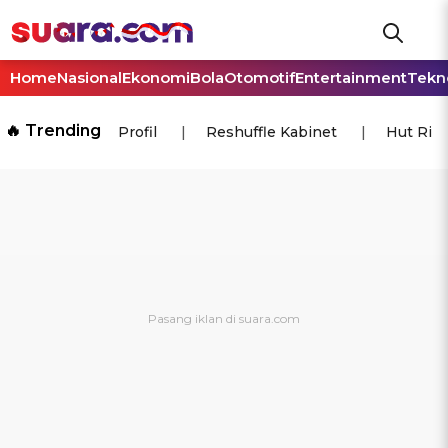
Home
Nasional
Ekonomi
Bola
Otomotif
Entertainment
Tekn
🔥 Trending
Profil
Reshuffle Kabinet
Hut Ri