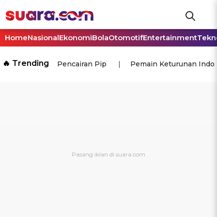
Home
Nasional
Ekonomi
Bola
Otomotif
Entertainment
Tekn
🔥 Trending
Pencairan Pip
Pemain Keturunan Indo