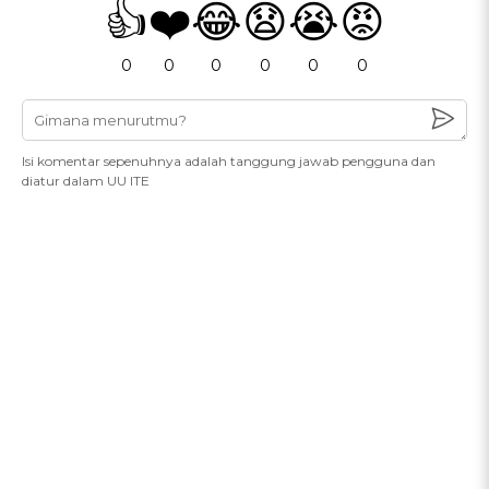
👍
❤️
😂
😧
😭
😡
0
0
0
0
0
0
Isi komentar sepenuhnya adalah tanggung jawab pengguna dan
diatur dalam UU ITE