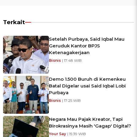
Terkait
Setelah Purbaya, Said Iqbal Mau
Geruduk Kantor BPJS
Ketenagakerjaan
Bisnis
| 17:48 WIB
Demo 1.500 Buruh di Kemenkeu
Batal Digelar usai Said Iqbal Lobi
Purbaya
Bisnis
| 17:25 WIB
Negara Mau Pajak Kreator, Tapi
Birokrasinya Masih 'Gagap' Digital?
Your Say
| 15:39 WIB