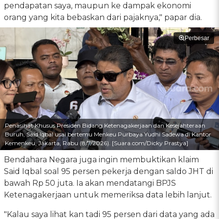
pendapatan saya, maupun ke dampak ekonomi
orang yang kita bebaskan dari pajaknya," papar dia.
Perbesar
Penasihat Khusus Presiden Bidang Ketenagakerjaan dan Kesejahteraan
Buruh, Said Iqbal usai bertemu Menkeu Purbaya Yudhi Sadewa di Kantor
Kemenkeu, Jakarta, Rabu (8/7/2026). [Suara.com/Dicky Prastya]
Bendahara Negara juga ingin membuktikan klaim
Said Iqbal soal 95 persen pekerja dengan saldo JHT di
bawah Rp 50 juta. Ia akan mendatangi BPJS
Ketenagakerjaan untuk memeriksa data lebih lanjut.
"Kalau saya lihat kan tadi 95 persen dari data yang ada