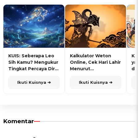
KUIS: Seberapa Leo
Kalkulator Weton
KU
Sih Kamu? Mengukur
Online, Cek Hari Lahir
ya
Tingkat Percaya Diri
Menurut
de
dan Karisma
Penanggalan Jawa
Ikuti Kuisnya ➔
Ikuti Kuisnya ➔
Komentar