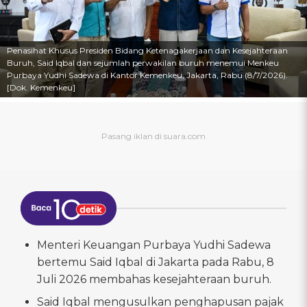
Penasihat Khusus Presiden Bidang Ketenagakerjaan dan Kesejahteraan
Buruh, Said Iqbal dan sejumlah perwakilan buruh menemui Menkeu
Purbaya Yudhi Sadewa di Kantor Kemenkeu, Jakarta, Rabu (8/7/2026).
[Dok. Kemenkeu]
Menteri Keuangan Purbaya Yudhi Sadewa
bertemu Said Iqbal di Jakarta pada Rabu, 8
Juli 2026 membahas kesejahteraan buruh.
Said Iqbal mengusulkan penghapusan pajak