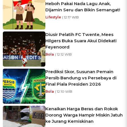
Heboh Pakai Nada Lagu Anak,
Dijamin Seru dan Bikin Semangat!
Lifestyle
| 12:17 WIB
Diusir Pelatih FC Twente, Mees
Hilgers Buka Suara Akui Didekati
Feyenoord
Bola
| 12:12 WIB
Prediksi Skor, Susunan Pemain
Persib Bandung vs Persebaya di
Final Piala Presiden 2026
Bola
| 12:10 WIB
Kenaikan Harga Beras dan Rokok
Dorong Warga Hampir Miskin Jatuh
ke Jurang Kemiskinan