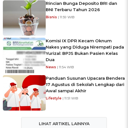
Rincian Bunga Deposito BRI dan
BNI Terbaru Tahun 2026
Bisnis
| 11:59 WIB
Komisi IX DPR Kecam Oknum
Nakes yang Diduga Nirempati pada
Yurizal: BPJS Bukan Pasien Kelas
Dua
News
| 11:54 WIB
Panduan Susunan Upacara Bendera
17 Agustus di Sekolah Lengkap dari
Awal sampai Akhir
Lifestyle
| 11:51 WIB
LIHAT ARTIKEL LAINNYA