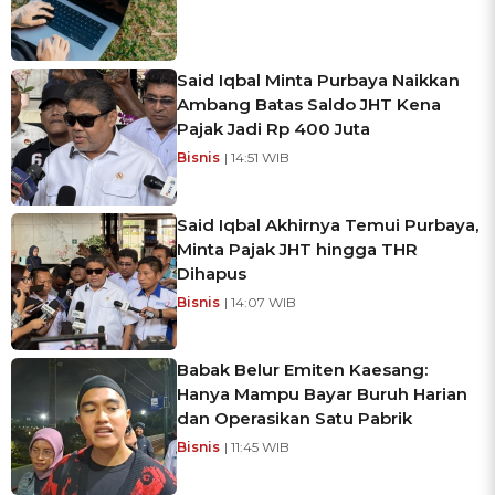
Said Iqbal Minta Purbaya Naikkan
Ambang Batas Saldo JHT Kena
Pajak Jadi Rp 400 Juta
Bisnis
| 14:51 WIB
Said Iqbal Akhirnya Temui Purbaya,
Minta Pajak JHT hingga THR
Dihapus
Bisnis
| 14:07 WIB
Babak Belur Emiten Kaesang:
Hanya Mampu Bayar Buruh Harian
dan Operasikan Satu Pabrik
Bisnis
| 11:45 WIB