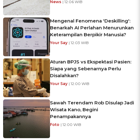
News
| 12:06 WIB
Mengenal Fenomena 'Deskilling':
Benarkah AI Perlahan Menurunkan
Keterampilan Berpikir Manusia?
Your Say
| 12:03 WIB
Aturan BPJS vs Ekspektasi Pasien:
Siapa yang Sebenarnya Perlu
Disalahkan?
Your Say
| 12:00 WIB
Sawah Terendam Rob Disulap Jadi
Wisata Kano, Begini
Penampakannya
Foto
| 12:00 WIB