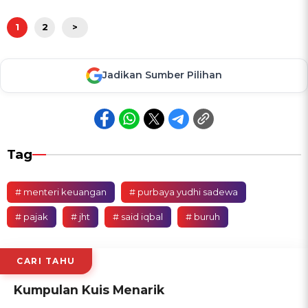
1
2
>
Jadikan Sumber Pilihan
Tag
# menteri keuangan
# purbaya yudhi sadewa
# pajak
# jht
# said iqbal
# buruh
CARI TAHU
Kumpulan Kuis Menarik