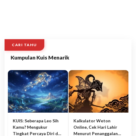
CARI TAHU
Kumpulan Kuis Menarik
KUIS: Seberapa Leo Sih
Kalkulator Weton
Kamu? Mengukur
Online, Cek Hari Lahir
Tingkat Percaya Diri dan
Menurut Penanggalan