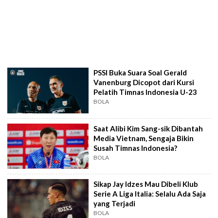
PSSI Buka Suara Soal Gerald
Vanenburg Dicopot dari Kursi
Pelatih Timnas Indonesia U-23
BOLA
Saat Alibi Kim Sang-sik Dibantah
Media Vietnam, Sengaja Bikin
Susah Timnas Indonesia?
BOLA
Sikap Jay Idzes Mau Dibeli Klub
Serie A Liga Italia: Selalu Ada Saja
yang Terjadi
BOLA