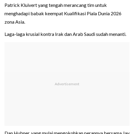
Patrick Kluivert yang tengah merancang tim untuk
menghadapi babak keempat Kualifikasi Piala Dunia 2026
zona Asia.
Laga-laga krusial kontra Irak dan Arab Saudi sudah menanti.
Dan Hubner, yang mulai mengokohkan perannya bersama Jay