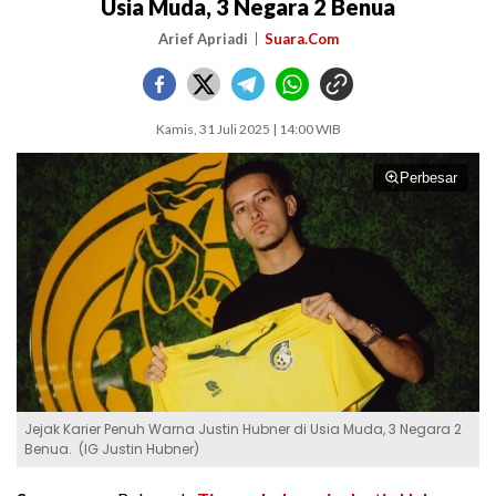
Usia Muda, 3 Negara 2 Benua
Arief Apriadi
Suara.Com
Kamis, 31 Juli 2025 | 14:00 WIB
Perbesar
Jejak Karier Penuh Warna Justin Hubner di Usia Muda, 3 Negara 2
Benua. (IG Justin Hubner)