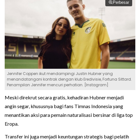
Perbesar
Jennifer Coppen ikut mendampingi Justin Hubner yang
menandatangani kontrak dengan klub Eredivisie, Fortuna Sittard.
Penampilan Jennifer mencuri perhatian. [Instagram]
Meski direkrut secara gratis, kehadiran Hubner menjadi
angin segar, khususnya bagi fans Timnas Indonesia yang
menantikan aksi para pemain naturalisasi bersinar di liga top
Eropa.
Transfer ini juga menjadi keuntungan strategis bagi pelatih