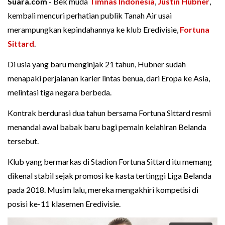
Suara.com -
Bek muda
Timnas Indonesia
,
Justin Hubner
,
kembali mencuri perhatian publik Tanah Air usai
merampungkan kepindahannya ke klub Eredivisie,
Fortuna
Sittard
.
Di usia yang baru menginjak 21 tahun, Hubner sudah
menapaki perjalanan karier lintas benua, dari Eropa ke Asia,
melintasi tiga negara berbeda.
Kontrak berdurasi dua tahun bersama Fortuna Sittard resmi
menandai awal babak baru bagi pemain kelahiran Belanda
tersebut.
Klub yang bermarkas di Stadion Fortuna Sittard itu memang
dikenal stabil sejak promosi ke kasta tertinggi Liga Belanda
pada 2018. Musim lalu, mereka mengakhiri kompetisi di
posisi ke-11 klasemen Eredivisie.