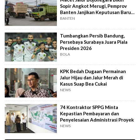
Sopir Angkot Merugi, Pemprov
Banten Janjikan Keputusan Baru 4
Hari Lagi
BANTEN
Tumbangkan Persib Bandung,
Persebaya Surabaya Juara Piala
Presiden 2026
BOLA
KPK Bedah Dugaan Permainan
Jalur Hijau dan Jalur Merah di
Kasus Suap Bea Cukai
NEWS
74 Kontraktor SPPG Minta
Kepastian Pembayaran dan
Penyelesaian Administrasi Proyek
NEWS