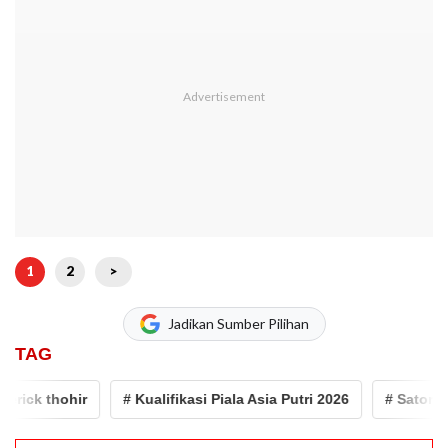
1
2
>
Jadikan Sumber Pilihan
TAG
ck thohir
# Kualifikasi Piala Asia Putri 2026
# Satoru Moc