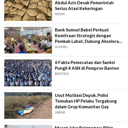
Abdul Azis Desak Pemerintah
Serius Atasi Kekeringan
NEWS
Bank Sumsel Babel Perkuat
Kemitraan Strategis dengan
Pemkab Lahat, Dukung Akselerasi
Ekonomi Daerah
SUMSEL
6 Fakta Pemecatan dan Sanksi
Pungli 4 ASN di Pemprov Banten
BANTEN
Usut Mutilasi Depok, Polisi
Temukan HP Pelaku Tergabung
dalam Grup Komunitas Gay
JABAR
Macet Jalur Bojonegara Bikin