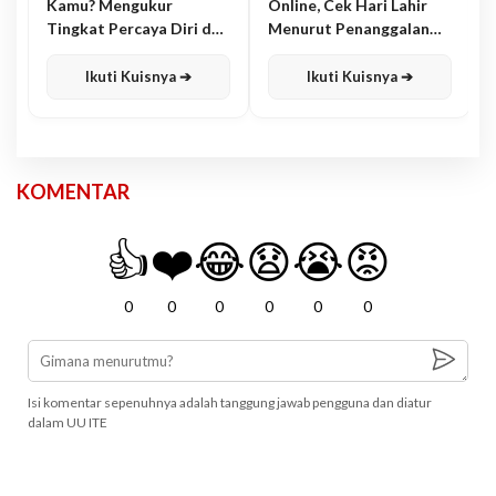
Kamu? Mengukur
Online, Cek Hari Lahir
Tingkat Percaya Diri dan
Menurut Penanggalan
Karisma
Jawa
Ikuti Kuisnya ➔
Ikuti Kuisnya ➔
KOMENTAR
👍
❤️
😂
😧
😭
😡
0
0
0
0
0
0
Isi komentar sepenuhnya adalah tanggung jawab pengguna dan diatur
dalam UU ITE