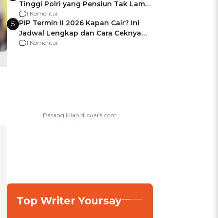
Tinggi Polri yang Pensiun Tak Lama
Usai Jadi Brigjen
1 Komentar
PIP Termin II 2026 Kapan Cair? Ini
5
Jadwal Lengkap dan Cara Ceknya
agar Dana Tidak Hangus!
1 Komentar
Top Writer Yoursay