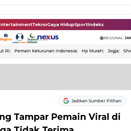
Entertainment
Tekno
Gaya Hidup
Sport
Indeks
REGIONAL:
JA
ut Ri
Pemain Keturunan Indonesia
Hp Murah
Jogja
Shi
Jadikan Sumber Pilihan
ng Tampar Pemain Viral di
rga Tidak Terima