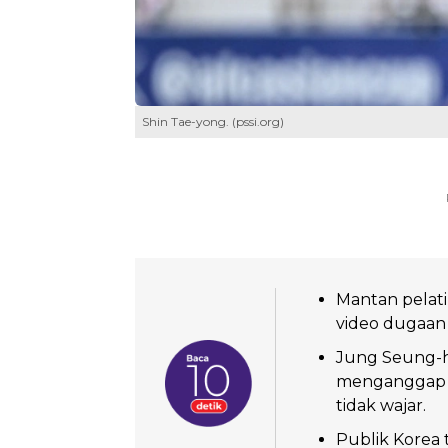
Shin Tae-yong. (pssi.org)
Mantan pelati
video dugaan
Jung Seung-h
menganggap t
tidak wajar.
Publik Korea