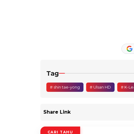
Tag
# shin tae-yong
# Ulsan HD
# K-L
Share Link
CARI TAHU