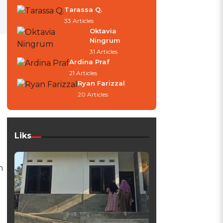
Tarassa Q.
33 Articles
Oktavia
Ningrum
31 Articles
Ardina Praf
21 Articles
Ryan Farizzal
20 Articles
Liks
n