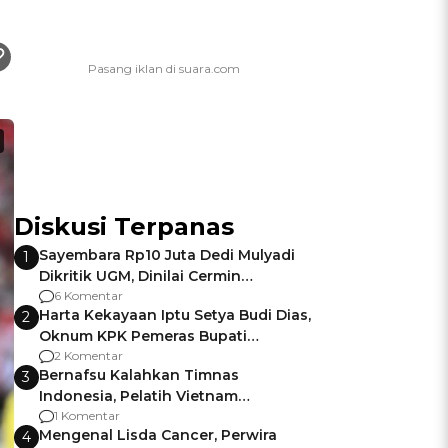
Diskusi Terpanas
Sayembara Rp10 Juta Dedi Mulyadi
1
Dikritik UGM, Dinilai Cermin
Gagalnya Negara Jamin Keamanan
6 Komentar
Harta Kekayaan Iptu Setya Budi Dias,
2
Oknum KPK Pemeras Bupati
Pemalang
2 Komentar
Bernafsu Kalahkan Timnas
3
Indonesia, Pelatih Vietnam
Berencana Pakai Jimat di Pakansari
1 Komentar
Mengenal Lisda Cancer, Perwira
4