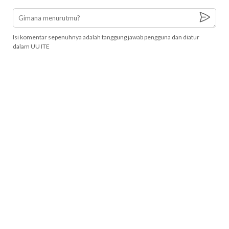
Isi komentar sepenuhnya adalah tanggung jawab pengguna dan diatur
dalam UU ITE