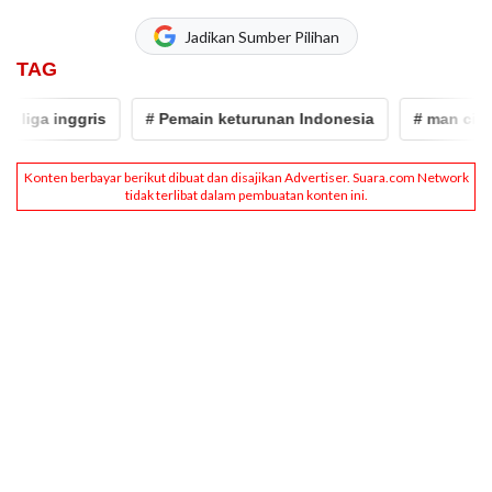
Jadikan Sumber Pilihan
TAG
liga inggris
# Pemain keturunan Indonesia
# man city