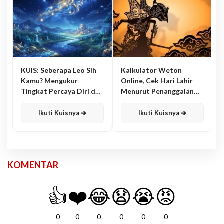
KUIS: Seberapa Leo Sih
Kalkulator Weton
Kamu? Mengukur
Online, Cek Hari Lahir
Tingkat Percaya Diri dan
Menurut Penanggalan
Karisma
Jawa
Ikuti Kuisnya ➔
Ikuti Kuisnya ➔
KOMENTAR
👍
❤️
😂
😧
😭
😡
0
0
0
0
0
0