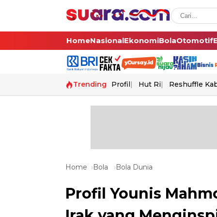
Home
Nasional
Ekonomi
Bola
Otomotif
Trending
Profil
Hut Ri
Reshuffle Ka
Home
Bola
Bola Dunia
Profil Younis Mahm
Irak yang Menginspi