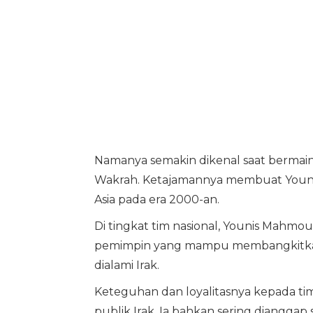
Namanya semakin dikenal saat bermain d
Wakrah. Ketajamannya membuat Younis 
Asia pada era 2000-an.
Di tingkat tim nasional, Younis Mahmo
pemimpin yang mampu membangkitkan s
dialami Irak.
Keteguhan dan loyalitasnya kepada ti
publik Irak. Ia bahkan sering dianggap