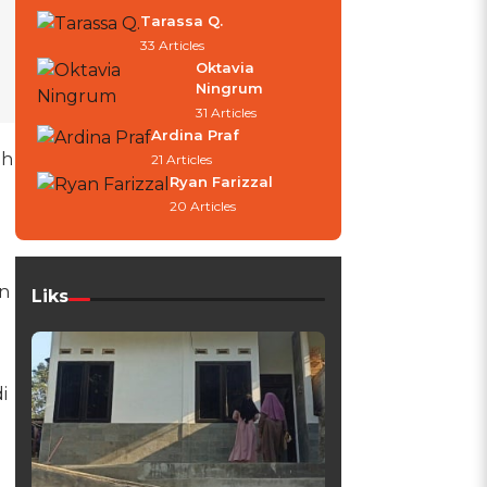
Tarassa Q.
33 Articles
Oktavia
Ningrum
31 Articles
Ardina Praf
ah
21 Articles
Ryan Farizzal
20 Articles
an
Liks
i