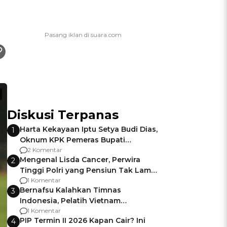
Diskusi Terpanas
Harta Kekayaan Iptu Setya Budi Dias,
1
Oknum KPK Pemeras Bupati
Pemalang
2 Komentar
Mengenal Lisda Cancer, Perwira
2
Tinggi Polri yang Pensiun Tak Lama
Usai Jadi Brigjen
1 Komentar
Bernafsu Kalahkan Timnas
3
Indonesia, Pelatih Vietnam
Berencana Pakai Jimat di Pakansari
1 Komentar
PIP Termin II 2026 Kapan Cair? Ini
4