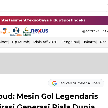
Entertainment
Tekno
Gaya Hidup
Sport
Indeks
REGIONAL:
JA
binet
Hp Murah
Piala Aff 2026
Feng Shui
Jakarta
Psel
Jadikan Sumber Pilihan
oud: Mesin Gol Legendaris
rasi Generasi Piala Dunia