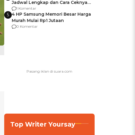
Jadwal Lengkap dan Cara Ceknya
agar Dana Tidak Hangus!
1 Komentar
4 HP Samsung Memori Besar Harga
5
Murah Mulai Rp1 Jutaan
0 Komentar
Top Writer Yoursay