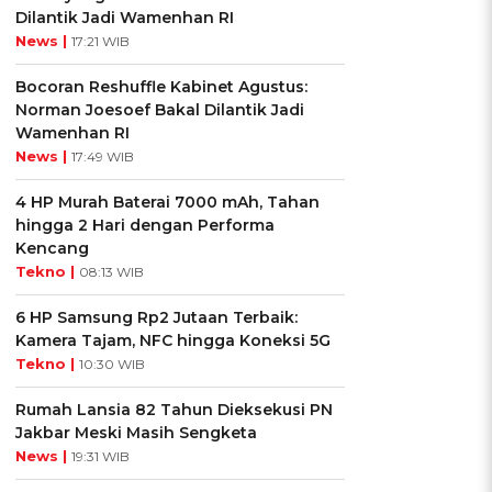
Dilantik Jadi Wamenhan RI
News |
17:21 WIB
Bocoran Reshuffle Kabinet Agustus:
Norman Joesoef Bakal Dilantik Jadi
Wamenhan RI
News |
17:49 WIB
4 HP Murah Baterai 7000 mAh, Tahan
hingga 2 Hari dengan Performa
Kencang
Tekno |
08:13 WIB
6 HP Samsung Rp2 Jutaan Terbaik:
Kamera Tajam, NFC hingga Koneksi 5G
Tekno |
10:30 WIB
g
Rumah Lansia 82 Tahun Dieksekusi PN
Jakbar Meski Masih Sengketa
News |
19:31 WIB