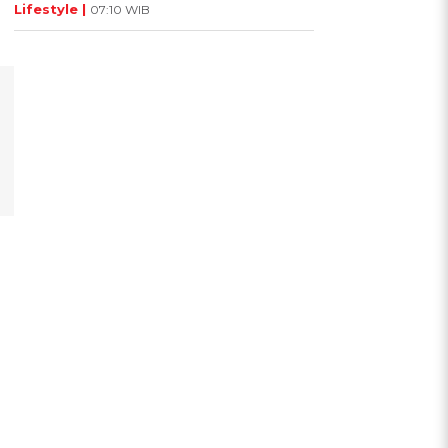
Lifestyle |
07:10 WIB