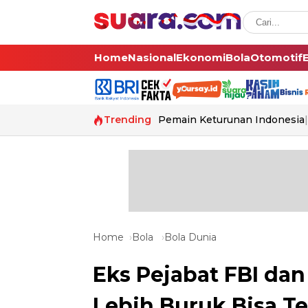
Home
Nasional
Ekonomi
Bola
Otomotif
Trending
Pemain Keturunan Indonesia
Home
Bola
Bola Dunia
Eks Pejabat FBI dan
Lebih Buruk Bisa Te