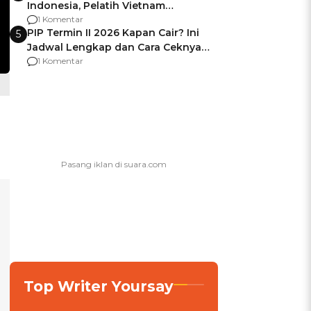
Indonesia, Pelatih Vietnam
Berencana Pakai Jimat di Pakansari
1 Komentar
PIP Termin II 2026 Kapan Cair? Ini
5
Jadwal Lengkap dan Cara Ceknya
agar Dana Tidak Hangus!
1 Komentar
Top Writer Yoursay