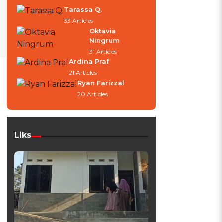
Tarassa Q.
33 Articles
Oktavia
Ningrum
31 Articles
Ardina Praf
21 Articles
Ryan Farizzal
20 Articles
Liks