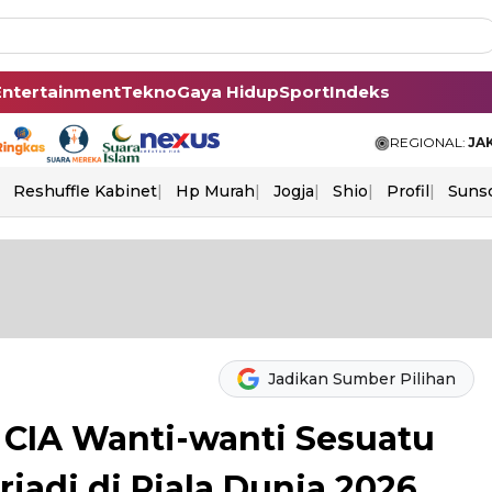
Entertainment
Tekno
Gaya Hidup
Sport
Indeks
REGIONAL:
JA
Reshuffle Kabinet
Hp Murah
Jogja
Shio
Profil
Suns
Jadikan Sumber Pilihan
 CIA Wanti-wanti Sesuatu
rjadi di Piala Dunia 2026