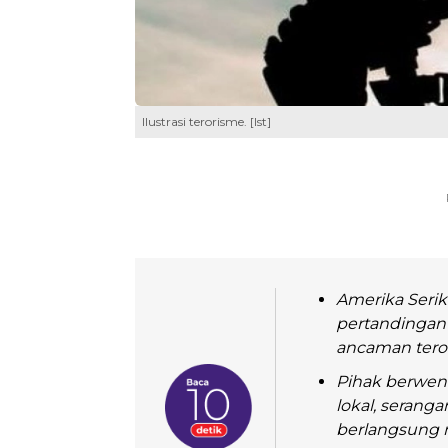
Ilustrasi terorisme. [Ist]
Amerika Seri
pertandingan 
ancaman teror
Pihak berwena
lokal, serang
berlangsung n