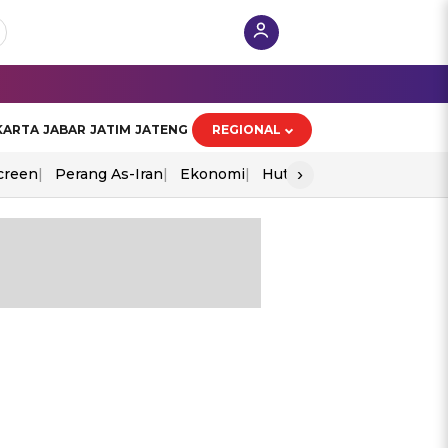
KARTA
JABAR
JATIM
JATENG
REGIONAL
›
creen
Perang As-Iran
Ekonomi
Hut Ri