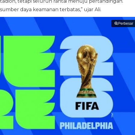
adion, tetapi seluruh rantai menuju pertandingan.
umber daya keamanan terbatas,” ujar Ali.
Perbesar