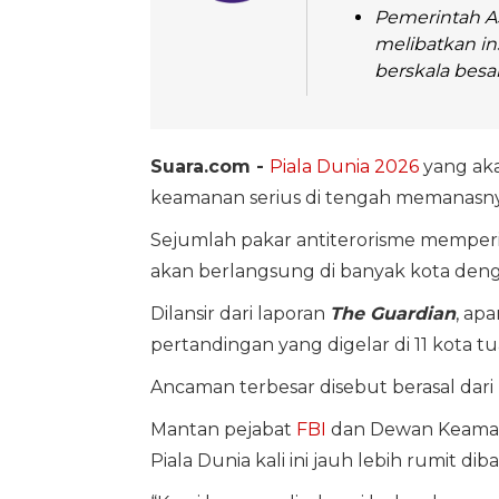
Pemerintah AS
melibatkan i
berskala besar
Suara.com -
Piala Dunia 2026
yang aka
keamanan serius di tengah memanasny
Sejumlah pakar antiterorisme memper
akan berlangsung di banyak kota deng
Dilansir dari laporan
The Guardian
, ap
pertandingan yang digelar di 11 kota t
Ancaman terbesar disebut berasal dari 
Mantan pejabat
FBI
dan Dewan Keamana
Piala Dunia kali ini jauh lebih rumit di