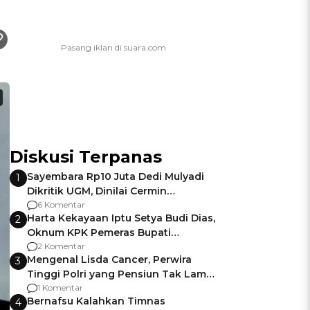
Diskusi Terpanas
Sayembara Rp10 Juta Dedi Mulyadi
1
Dikritik UGM, Dinilai Cermin
Gagalnya Negara Jamin Keamanan
6 Komentar
Harta Kekayaan Iptu Setya Budi Dias,
2
Oknum KPK Pemeras Bupati
Pemalang
2 Komentar
Mengenal Lisda Cancer, Perwira
3
Tinggi Polri yang Pensiun Tak Lama
Usai Jadi Brigjen
1 Komentar
Bernafsu Kalahkan Timnas
4