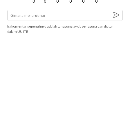
0
0
0
0
0
0
Isi komentar sepenuhnya adalah tanggung jawab pengguna dan diatur
dalam UU ITE