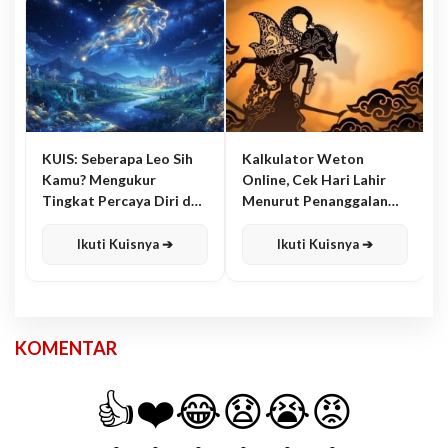
KUIS: Seberapa Leo Sih
Kalkulator Weton
Kamu? Mengukur
Online, Cek Hari Lahir
Tingkat Percaya Diri dan
Menurut Penanggalan
Karisma
Jawa
Ikuti Kuisnya ➔
Ikuti Kuisnya ➔
KOMENTAR
👍
❤️
😂
😧
😭
😡