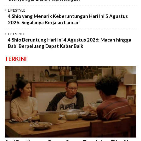
LIFESTYLE
4 Shio yang Menarik Keberuntungan Hari Ini 5 Agustus
2026: Segalanya Berjalan Lancar
LIFESTYLE
4 Shio Beruntung Hari Ini 4 Agustus 2026: Macan hingga
Babi Berpeluang Dapat Kabar Baik
TERKINI