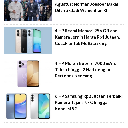
Agustus: Norman Joesoef Bakal
Dilantik Jadi Wamenhan RI
4 HP Redmi Memori 256 GB dan
Kamera Jernih Harga Rp1 Jutaan,
Cocok untuk Multitasking
4 HP Murah Baterai 7000 mAh,
Tahan hingga 2 Hari dengan
Performa Kencang
6 HP Samsung Rp2 Jutaan Terbaik:
Kamera Tajam, NFC hingga
Koneksi 5G