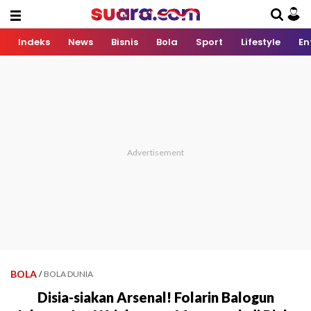
Indeks
News
Bisnis
Bola
Sport
Lifestyle
En
BOLA
/
BOLA DUNIA
Disia-siakan Arsenal! Folarin Balogun