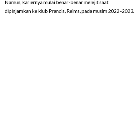
Namun, kariernya mulai benar-benar melejit saat
dipinjamkan ke klub Prancis, Reims, pada musim 2022–2023.