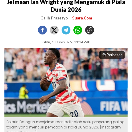
Jelmaan Ian Wright yang Mengamuk di Piala
Dunia 2026
Galih Prasetyo
Suara.Com
Sabtu, 13 Juni 2026 | 13:14 WIB
Perbesar
Folarin Balogun menjelma menjadi salah satu penyerang paling
tajam yang mencuri perhatian di Piala Dunia 2026. [Instagram