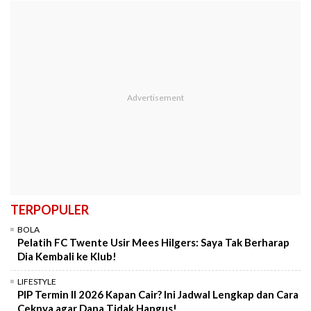
TERPOPULER
BOLA
Pelatih FC Twente Usir Mees Hilgers: Saya Tak Berharap
Dia Kembali ke Klub!
LIFESTYLE
PIP Termin II 2026 Kapan Cair? Ini Jadwal Lengkap dan Cara
Ceknya agar Dana Tidak Hangus!