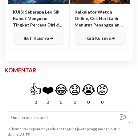
KUIS: Seberapa Leo Sih
Kalkulator Weton
Kamu? Mengukur
Online, Cek Hari Lahir
Tingkat Percaya Diri dan
Menurut Penanggalan
Karisma
Jawa
Ikuti Kuisnya ➔
Ikuti Kuisnya ➔
KOMENTAR
👍
❤️
😂
😧
😭
😡
0
0
0
0
0
0
Isi komentar sepenuhnya adalah tanggung jawab pengguna dan diatur
dalam UU ITE