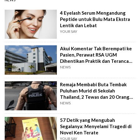
4 Eyelash Serum Mengandung
Peptide untuk Bulu Mata Ekstra
Lentik dan Lebat
YOUR SAY
Akui Komentar Tak Berempati ke
Pasien, Perawat RSA UGM
Dihentikan Praktik dan Terancam
Sanksi Berat
NEWS
Remaja Membabi Buta Tembak
Puluhan Murid di Sekolah
Thailand, 2 Tewas dan 20 Orang
Terluka
NEWS
57 Detik yang Mengubah
Segalanya: Menyelami Tragedi di
Novel Ken Terate
YOUR SAY