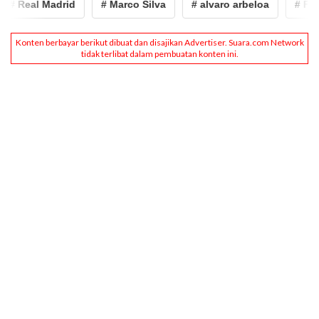
# Real Madrid
# Marco Silva
# alvaro arbeloa
# Fulh