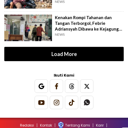
Kramat Jati
NEWS
Kenakan Rompi Tahanan dan
Tangan Terborgol, Febrie
Adriansyah Dibawa ke Kejagung
untuk Diperiksa
NEWS
Load More
Ikuti Kami
Redaksi
Kontak
Tentang Kami
Karir