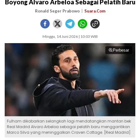
Boyong Alvaro Arbeloa Sebagai Pelatih Baru
Ronald Seger Prabowo
Suara.Com
Minggu, 14 Juni 2026 | 10:03 WIB
Perbesar
Fulham dikabarkan selangkah lagi mendatangkan mantan bek
Real Madrid Alvaro Arbeloa sebagai pelatih baru menggantikan
Marco Silva yang meninggalkan Craven Cottage. [Real Madrid]