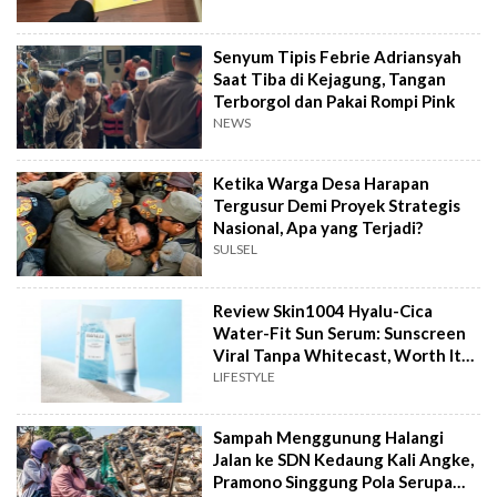
Senyum Tipis Febrie Adriansyah
Saat Tiba di Kejagung, Tangan
Terborgol dan Pakai Rompi Pink
NEWS
Ketika Warga Desa Harapan
Tergusur Demi Proyek Strategis
Nasional, Apa yang Terjadi?
SULSEL
Review Skin1004 Hyalu-Cica
Water-Fit Sun Serum: Sunscreen
Viral Tanpa Whitecast, Worth It
to Buy?
LIFESTYLE
Sampah Menggunung Halangi
Jalan ke SDN Kedaung Kali Angke,
Pramono Singgung Pola Serupa