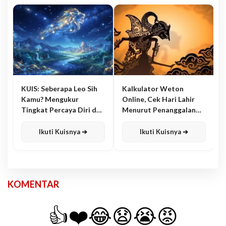
KUIS: Seberapa Leo Sih
Kalkulator Weton
Kamu? Mengukur
Online, Cek Hari Lahir
Tingkat Percaya Diri dan
Menurut Penanggalan
Karisma
Jawa
Ikuti Kuisnya ➔
Ikuti Kuisnya ➔
KOMENTAR
👍
❤️
😂
😧
😭
😡