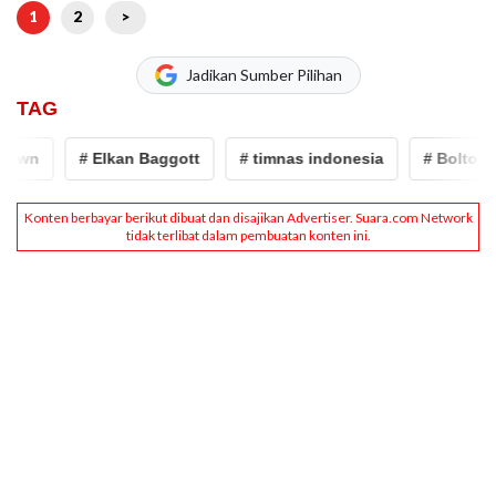
1
2
>
Jadikan Sumber Pilihan
TAG
wn
# Elkan Baggott
# timnas indonesia
# Bolton Wa