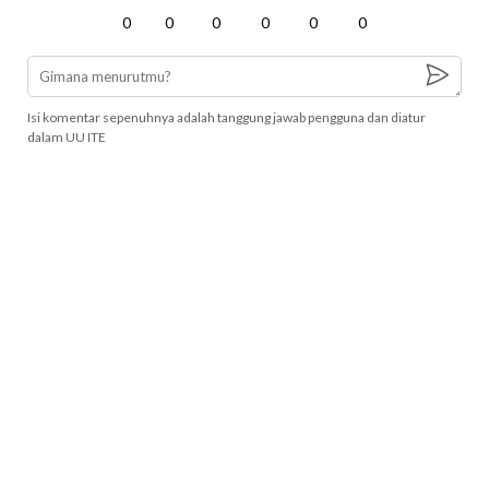
0
0
0
0
0
0
Isi komentar sepenuhnya adalah tanggung jawab pengguna dan diatur
dalam UU ITE