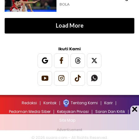
BOLA
Load More
Ikuti Kami
Redaksi
Kontak
Tentang Kami
Karir
Pedoman Media Siber
Kebijakan Privasi
Saran Dan Kritik
Site Map
© 2026 suara.com - All Rights Reserved.