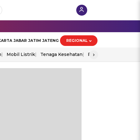
KARTA
JABAR
JATIM
JATENG
REGIONAL
›
n
Mobil Listrik
Tenaga Kesehatan
Perang As-Iran
Ekon