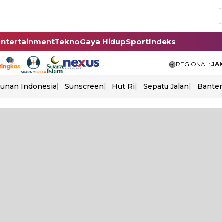
Entertainment
Tekno
Gaya Hidup
Sport
Indeks
REGIONAL:
JA
unan Indonesia
Sunscreen
Hut Ri
Sepatu Jalan
Bante