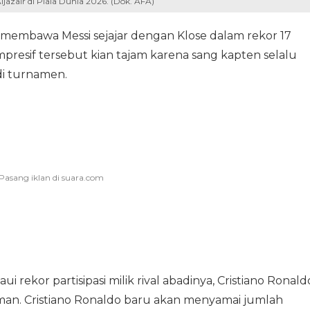
ljazair di Piala Dunia 2026. (Dok. AFA)
 membawa Messi sejajar dengan Klose dalam rekor 17
mpresif tersebut kian tajam karena sang kapten selalu
di turnamen.
aui rekor partisipasi milik rival abadinya, Cristiano Ronald
rman. Cristiano Ronaldo baru akan menyamai jumlah