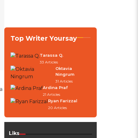
Top Writer Yoursay
Tarassa Q.
33 Articles
Oktavia
Ningrum
31 Articles
Ardina Praf
a
21 Articles
Ryan Farizzal
20 Articles
Liks