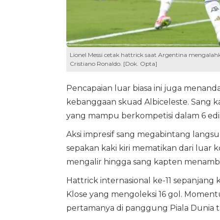
Lionel Messi cetak hattrick saat Argentina mengalah
Cristiano Ronaldo. [Dok. Opta]
Pencapaian luar biasa ini juga menand
kebanggaan skuad Albiceleste. Sang ka
yang mampu berkompetisi dalam 6 edis
Aksi impresif sang megabintang langsun
sepakan kaki kiri mematikan dari luar
mengalir hingga sang kapten menambah
Hattrick internasional ke-11 sepanjang
Klose yang mengoleksi 16 gol. Momentu
pertamanya di panggung Piala Dunia t