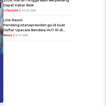
2026: Macan hingga Babi Berpeluang
Dapat Kabar Baik
Lifestyle |
06:23 WIB
Link Resmi
Pandang.istanapresiden.go.id buat
Daftar Upacara Bendera HUT RI di
Istana Negara
News |
12:13 WIB