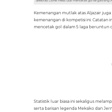
Selebrasi Lionel Messi usai mencetak gol ke gawang A
Kemenangan mutlak atas Aljazair juga
kemenangan di kompetisi ini. Catatan i
mencetak gol dalam 5 laga beruntun 
Statistik luar biasa ini sekaligus melamp
serta barisan legenda Meksiko dan Je