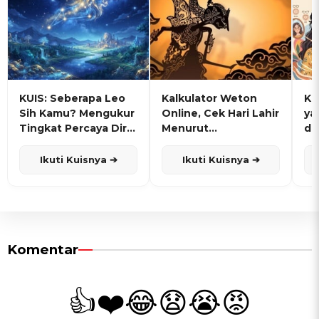
KUIS: Seberapa Leo
Kalkulator Weton
KU
Sih Kamu? Mengukur
Online, Cek Hari Lahir
ya
Tingkat Percaya Diri
Menurut
de
dan Karisma
Penanggalan Jawa
Ikuti Kuisnya ➔
Ikuti Kuisnya ➔
Komentar
👍
❤️
😂
😧
😭
😡