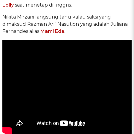
Lolly
saat menetap di Inggris.
Nikita Mirzani langsung tahu kalau saksi yang
dimaksud Razman Arif Nasution yang adalah Juliana
Fernandes alias
Mami Eda
.