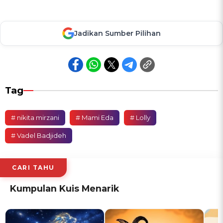
Jadikan Sumber Pilihan
Tag
# nikita mirzani
# Mami Eda
# Lolly
# Vadel Badjideh
CARI TAHU
Kumpulan Kuis Menarik