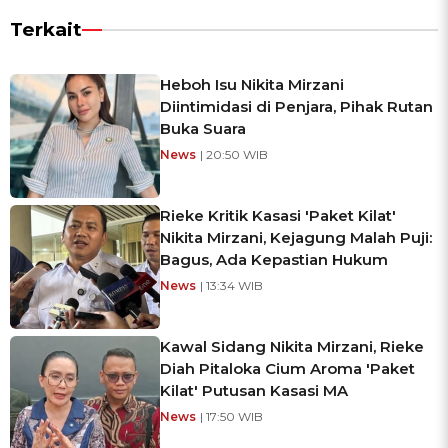
Terkait
Heboh Isu Nikita Mirzani
Diintimidasi di Penjara, Pihak Rutan
Buka Suara
News
| 20:50 WIB
Rieke Kritik Kasasi 'Paket Kilat'
Nikita Mirzani, Kejagung Malah Puji:
Bagus, Ada Kepastian Hukum
News
| 13:34 WIB
Kawal Sidang Nikita Mirzani, Rieke
Diah Pitaloka Cium Aroma 'Paket
Kilat' Putusan Kasasi MA
News
| 17:50 WIB