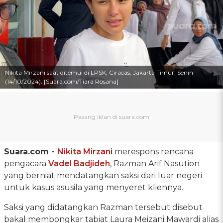
Nikita Mirzani saat ditemui di LPSK, Ciracas, Jakarta Timur, Senin
(14/10/2024). [Suara.com/Tiara Rosana]
Suara.com -
Nikita Mirzani
merespons rencana
pengacara
Vadel Badjideh
, Razman Arif Nasution
yang berniat mendatangkan saksi dari luar negeri
untuk kasus asusila yang menyeret kliennya.
Saksi yang didatangkan Razman tersebut disebut
bakal membongkar tabiat Laura Meizani Mawardi alias