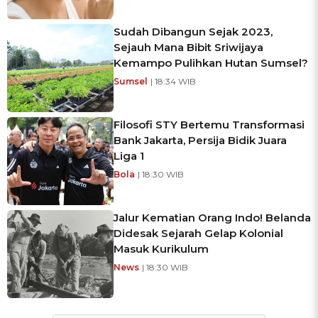
Sudah Dibangun Sejak 2023,
Sejauh Mana Bibit Sriwijaya
Kemampo Pulihkan Hutan Sumsel?
Sumsel
| 18:34 WIB
Filosofi STY Bertemu Transformasi
Bank Jakarta, Persija Bidik Juara
Liga 1
Bola
| 18:30 WIB
Jalur Kematian Orang Indo! Belanda
Didesak Sejarah Gelap Kolonial
Masuk Kurikulum
News
| 18:30 WIB