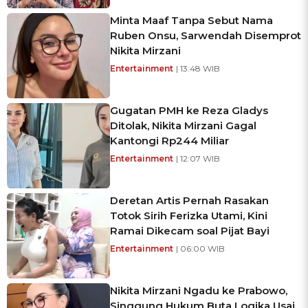
Minta Maaf Tanpa Sebut Nama
Ruben Onsu, Sarwendah Disemprot
Nikita Mirzani
Entertainment
| 13:48 WIB
Gugatan PMH ke Reza Gladys
Ditolak, Nikita Mirzani Gagal
Kantongi Rp244 Miliar
Entertainment
| 12:07 WIB
Deretan Artis Pernah Rasakan
Totok Sirih Ferizka Utami, Kini
Ramai Dikecam soal Pijat Bayi
Entertainment
| 06:00 WIB
Nikita Mirzani Ngadu ke Prabowo,
Singgung Hukum Buta Logika Usai