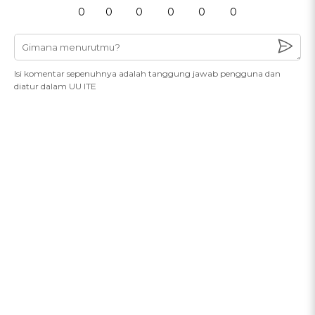
0
0
0
0
0
0
Isi komentar sepenuhnya adalah tanggung jawab pengguna dan
diatur dalam UU ITE