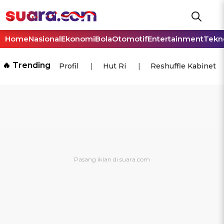
Home
Nasional
Ekonomi
Bola
Otomotif
Entertainment
Tekn
🔥 Trending
Profil
Hut Ri
Reshuffle Kabinet