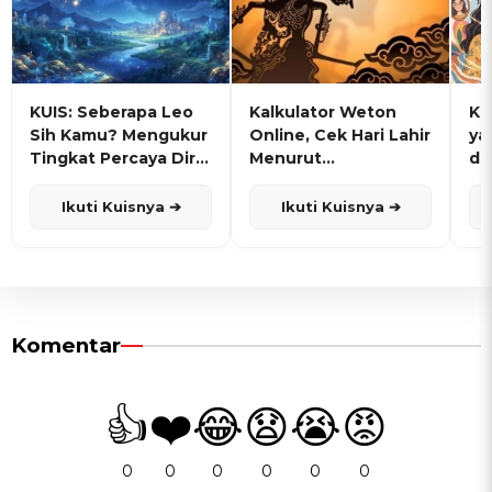
KUIS: Seberapa Leo
Kalkulator Weton
KU
Sih Kamu? Mengukur
Online, Cek Hari Lahir
ya
Tingkat Percaya Diri
Menurut
de
dan Karisma
Penanggalan Jawa
Ikuti Kuisnya ➔
Ikuti Kuisnya ➔
Komentar
👍
❤️
😂
😧
😭
😡
0
0
0
0
0
0