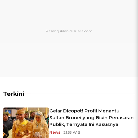
Terkini
Gelar Dicopot! Profil Menantu
Sultan Brunei yang Bikin Penasaran
Publik, Ternyata Ini Kasusnya
News
| 21:53 WIB