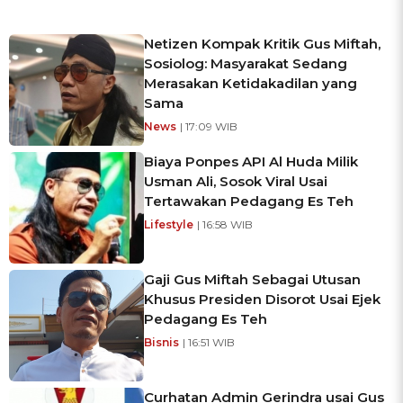
Netizen Kompak Kritik Gus Miftah,
Sosiolog: Masyarakat Sedang
Merasakan Ketidakadilan yang
Sama
News
| 17:09 WIB
Biaya Ponpes API Al Huda Milik
Usman Ali, Sosok Viral Usai
Tertawakan Pedagang Es Teh
Lifestyle
| 16:58 WIB
Gaji Gus Miftah Sebagai Utusan
Khusus Presiden Disorot Usai Ejek
Pedagang Es Teh
Bisnis
| 16:51 WIB
Curhatan Admin Gerindra usai Gus