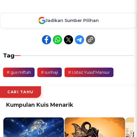
Jadikan Sumber Pilihan
Tag
# gus miftah
# sunhaji
# Ustaz Yusuf Mansur
CARI TAHU
Kumpulan Kuis Menarik