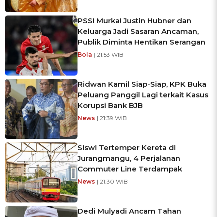
PSSI Murka! Justin Hubner dan
Keluarga Jadi Sasaran Ancaman,
Publik Diminta Hentikan Serangan
Bola
| 21:53 WIB
Ridwan Kamil Siap-Siap, KPK Buka
Peluang Panggil Lagi terkait Kasus
Korupsi Bank BJB
News
| 21:39 WIB
Siswi Tertemper Kereta di
Jurangmangu, 4 Perjalanan
Commuter Line Terdampak
News
| 21:30 WIB
Dedi Mulyadi Ancam Tahan