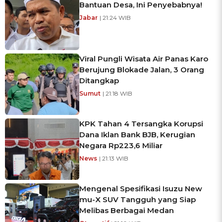
Bantuan Desa, Ini Penyebabnya!
Jabar
| 21:24 WIB
Viral Pungli Wisata Air Panas Karo
Berujung Blokade Jalan, 3 Orang
Ditangkap
Sumut
| 21:18 WIB
KPK Tahan 4 Tersangka Korupsi
Dana Iklan Bank BJB, Kerugian
Negara Rp223,6 Miliar
News
| 21:13 WIB
Mengenal Spesifikasi Isuzu New
mu-X SUV Tangguh yang Siap
Melibas Berbagai Medan