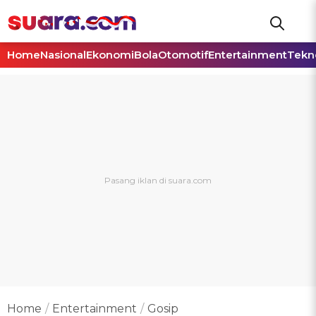
Home
Nasional
Ekonomi
Bola
Otomotif
Entertainment
Tekn
Home
Entertainment
Gosip