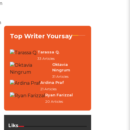
m
h
Top Writer Yoursay
Tarassa Q.
33 Articles
Oktavia
Ningrum
31 Articles
Ardina Praf
21 Articles
Ryan Farizzal
20 Articles
Liks