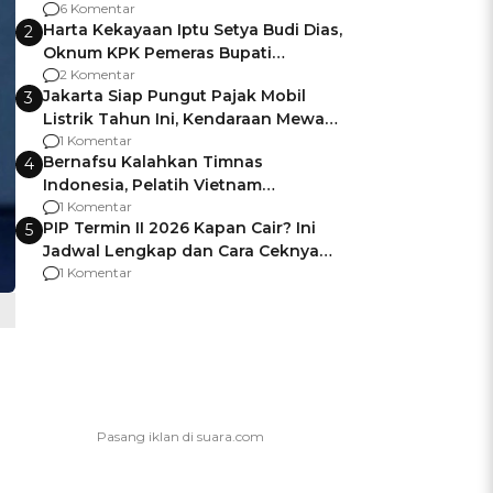
Gagalnya Negara Jamin Keamanan
6 Komentar
Harta Kekayaan Iptu Setya Budi Dias,
2
Oknum KPK Pemeras Bupati
Pemalang
2 Komentar
Jakarta Siap Pungut Pajak Mobil
3
Listrik Tahun Ini, Kendaraan Mewah
Kena hingga 75% PKB
1 Komentar
Bernafsu Kalahkan Timnas
4
Indonesia, Pelatih Vietnam
Berencana Pakai Jimat di Pakansari
1 Komentar
PIP Termin II 2026 Kapan Cair? Ini
5
Jadwal Lengkap dan Cara Ceknya
agar Dana Tidak Hangus!
1 Komentar