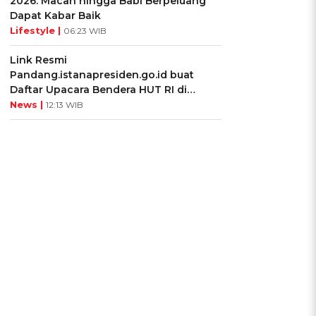
2026: Macan hingga Babi Berpeluang
Dapat Kabar Baik
Lifestyle |
06:23 WIB
Link Resmi
Pandang.istanapresiden.go.id buat
Daftar Upacara Bendera HUT RI di
Istana Negara
News |
12:13 WIB