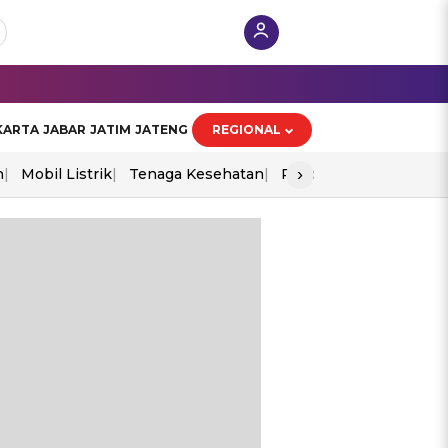
KARTA
JABAR
JATIM
JATENG
REGIONAL
›
n
Mobil Listrik
Tenaga Kesehatan
Piala Aff 2026
Ekono