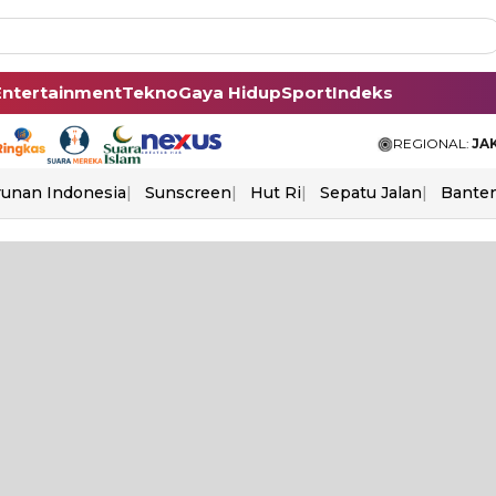
Entertainment
Tekno
Gaya Hidup
Sport
Indeks
REGIONAL:
JA
unan Indonesia
Sunscreen
Hut Ri
Sepatu Jalan
Bante