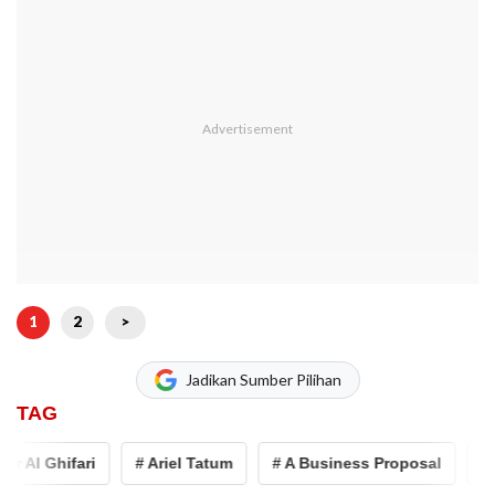
1
2
>
Jadikan Sumber Pilihan
TAG
 Al Ghifari
# Ariel Tatum
# A Business Proposal
# Ab