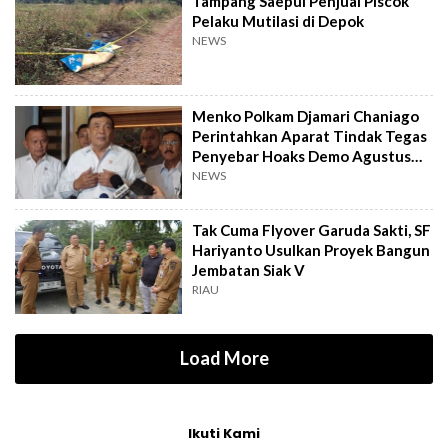
Tampang Saepul Penjual Piscok
Pelaku Mutilasi di Depok
NEWS
Menko Polkam Djamari Chaniago
Perintahkan Aparat Tindak Tegas
Penyebar Hoaks Demo Agustus
2026
NEWS
Tak Cuma Flyover Garuda Sakti, SF
Hariyanto Usulkan Proyek Bangun
Jembatan Siak V
RIAU
Load More
Ikuti Kami