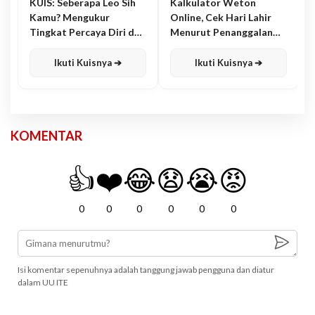
KUIS: Seberapa Leo Sih
Kalkulator Weton
Kamu? Mengukur
Online, Cek Hari Lahir
Tingkat Percaya Diri dan
Menurut Penanggalan
Karisma
Jawa
Ikuti Kuisnya ➔
Ikuti Kuisnya ➔
KOMENTAR
👍
❤️
😂
😧
😭
😡
0
0
0
0
0
0
Isi komentar sepenuhnya adalah tanggung jawab pengguna dan diatur
dalam UU ITE