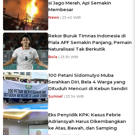
si Jago Merah, Api Semakin
Membesar
News
| 23:40 WIB
Rekor Buruk Timnas Indonesia di
Piala AFF Semakin Panjang, Pemain
Naturalisasi Tak Berkutik
Bola
| 23:39 WIB
100 Petani Sidomulyo Muba
Serahkan Diri, Bela 4 Warga yang
Dituduh Mencuri di Kebun Sendiri
Sumsel
| 23:34 WIB
Eks Penyidik KPK: Kasus Febrie
Adriansyah Harus Dikembangkan
ke Atas, Bawah, dan Samping