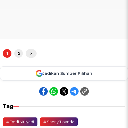
1
2
>
Jadikan Sumber Pilihan
Tag
# Dedi Mulyadi
# Sherly Tjoanda