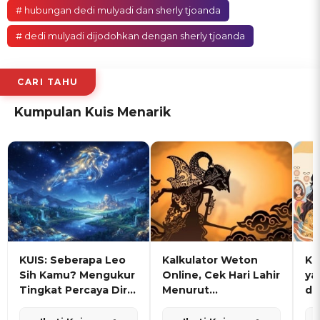
# hubungan dedi mulyadi dan sherly tjoanda
# dedi mulyadi dijodohkan dengan sherly tjoanda
CARI TAHU
Kumpulan Kuis Menarik
KUIS: Seberapa Leo
Kalkulator Weton
KU
Sih Kamu? Mengukur
Online, Cek Hari Lahir
ya
Tingkat Percaya Diri
Menurut
de
dan Karisma
Penanggalan Jawa