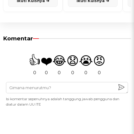
Ikuti Kuisnya ➔
Ikuti Kuisnya ➔
Komentar
👍
❤️
😂
😧
😭
😡
0
0
0
0
0
0
Isi komentar sepenuhnya adalah tanggung jawab pengguna dan
diatur dalam UU ITE