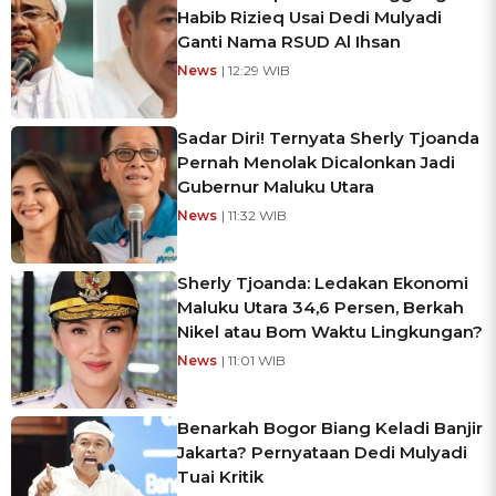
Habib Rizieq Usai Dedi Mulyadi
Ganti Nama RSUD Al Ihsan
News
| 12:29 WIB
Sadar Diri! Ternyata Sherly Tjoanda
Pernah Menolak Dicalonkan Jadi
Gubernur Maluku Utara
News
| 11:32 WIB
Sherly Tjoanda: Ledakan Ekonomi
Maluku Utara 34,6 Persen, Berkah
Nikel atau Bom Waktu Lingkungan?
News
| 11:01 WIB
Benarkah Bogor Biang Keladi Banjir
Jakarta? Pernyataan Dedi Mulyadi
Tuai Kritik