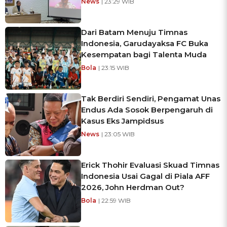
News
| 23:29 WIB
Dari Batam Menuju Timnas
Indonesia, Garudayaksa FC Buka
Kesempatan bagi Talenta Muda
Bola
| 23:15 WIB
Tak Berdiri Sendiri, Pengamat Unas
Endus Ada Sosok Berpengaruh di
Kasus Eks Jampidsus
News
| 23:05 WIB
Erick Thohir Evaluasi Skuad Timnas
Indonesia Usai Gagal di Piala AFF
2026, John Herdman Out?
Bola
| 22:59 WIB