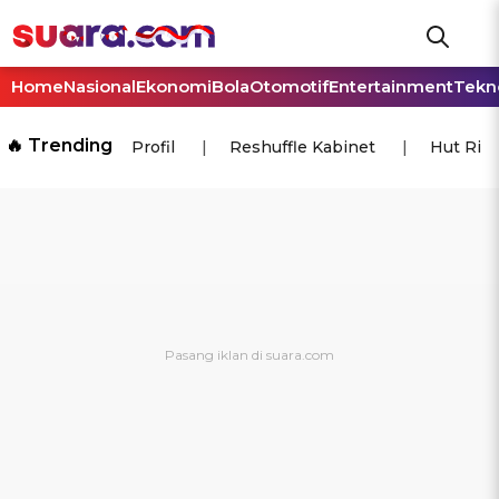
Home
Nasional
Ekonomi
Bola
Otomotif
Entertainment
Tekn
🔥 Trending
Profil
Reshuffle Kabinet
Hut Ri