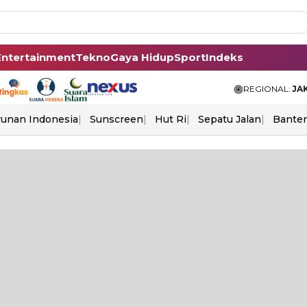
Entertainment
Tekno
Gaya Hidup
Sport
Indeks
REGIONAL:
JA
unan Indonesia
Sunscreen
Hut Ri
Sepatu Jalan
Bante