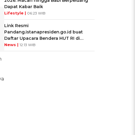
2026: Macan hingga Babi Berpeluang
Dapat Kabar Baik
Lifestyle |
06:23 WIB
Link Resmi
Pandang.istanapresiden.go.id buat
Daftar Upacara Bendera HUT RI di
Istana Negara
News |
12:13 WIB
n
ya