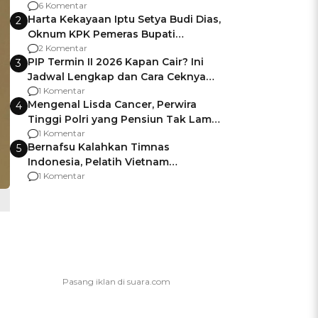
Gagalnya Negara Jamin Keamanan
6 Komentar
Harta Kekayaan Iptu Setya Budi Dias,
2
Oknum KPK Pemeras Bupati
Pemalang
2 Komentar
PIP Termin II 2026 Kapan Cair? Ini
3
Jadwal Lengkap dan Cara Ceknya
agar Dana Tidak Hangus!
1 Komentar
Mengenal Lisda Cancer, Perwira
4
Tinggi Polri yang Pensiun Tak Lama
Usai Jadi Brigjen
1 Komentar
Bernafsu Kalahkan Timnas
5
Indonesia, Pelatih Vietnam
Berencana Pakai Jimat di Pakansari
1 Komentar