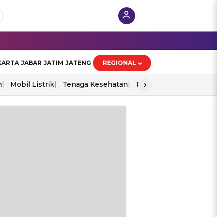
KARTA
JABAR
JATIM
JATENG
REGIONAL
›
n
Mobil Listrik
Tenaga Kesehatan
Piala Aff 2026
Ekono