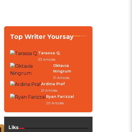
Top Writer Yoursay
Tarassa Q.
33 Articles
Oktavia
Ningrum
31 Articles
Ardina Praf
21 Articles
Ryan Farizzal
20 Articles
Liks