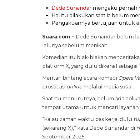
Dede Sunandar
mengaku pernah me
Hal itu dilakukan saat ia belum me
Pengakuannya bertujuan untuk eduk
Suara.com -
Dede Sunandar belum la
lalunya sebelum menikah.
Komedian itu blak-blakan menceritaka
platform X, yang dulu dikenal sebagai T
Mantan bintang acara komedi
Opera Va
prostitusi
online
melalui media sosial.
Saat itu menurutnya, belum ada aplikas
tempat utama untuk mencari layanan 
“Kalau zaman waktu pas kerja, dulu
tu
(sekarang X),” kata Dede Sunandar di
September 2025.