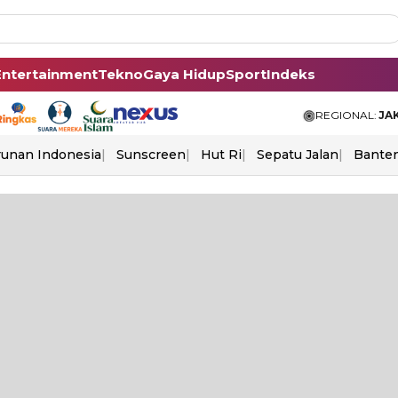
Entertainment
Tekno
Gaya Hidup
Sport
Indeks
REGIONAL:
JA
unan Indonesia
Sunscreen
Hut Ri
Sepatu Jalan
Bante