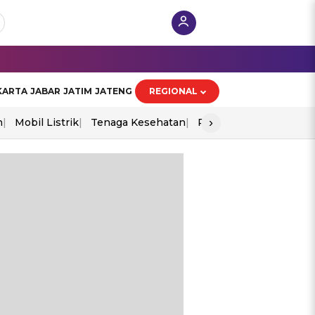
KARTA
JABAR
JATIM
JATENG
REGIONAL
›
n
Mobil Listrik
Tenaga Kesehatan
Perang As-Iran
Ekon