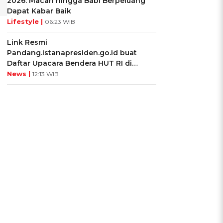
2026: Macan hingga Babi Berpeluang
Dapat Kabar Baik
Lifestyle |
06:23 WIB
Link Resmi
Pandang.istanapresiden.go.id buat
Daftar Upacara Bendera HUT RI di
Istana Negara
News |
12:13 WIB