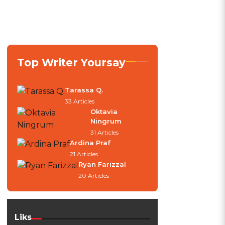
Top Writer Yoursay
Tarassa Q.
33 Articles
Oktavia
Ningrum
31 Articles
Ardina Praf
21 Articles
Ryan Farizzal
20 Articles
Liks