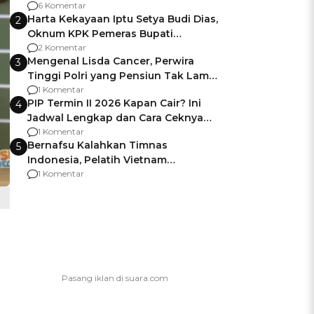
Gagalnya Negara Jamin Keamanan
6 Komentar
Harta Kekayaan Iptu Setya Budi Dias,
2
Oknum KPK Pemeras Bupati
Pemalang
2 Komentar
Mengenal Lisda Cancer, Perwira
3
Tinggi Polri yang Pensiun Tak Lama
Usai Jadi Brigjen
1 Komentar
PIP Termin II 2026 Kapan Cair? Ini
4
Jadwal Lengkap dan Cara Ceknya
agar Dana Tidak Hangus!
1 Komentar
Bernafsu Kalahkan Timnas
5
Indonesia, Pelatih Vietnam
Berencana Pakai Jimat di Pakansari
1 Komentar