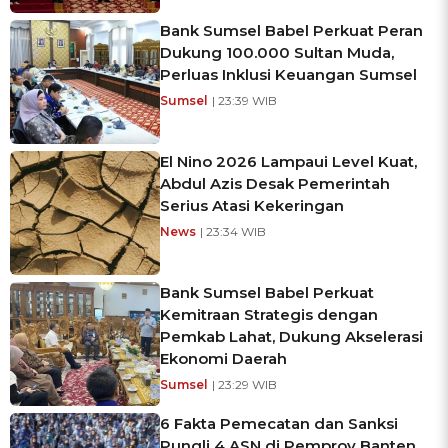
Bank Sumsel Babel Perkuat Peran
Dukung 100.000 Sultan Muda,
Perluas Inklusi Keuangan Sumsel
Sumsel
| 23:39 WIB
El Nino 2026 Lampaui Level Kuat,
Abdul Azis Desak Pemerintah
Serius Atasi Kekeringan
News
| 23:34 WIB
Bank Sumsel Babel Perkuat
Kemitraan Strategis dengan
Pemkab Lahat, Dukung Akselerasi
Ekonomi Daerah
Sumsel
| 23:29 WIB
6 Fakta Pemecatan dan Sanksi
Pungli 4 ASN di Pemprov Banten