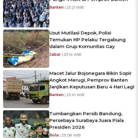
Banten
| 23:21 WIB
Usut Mutilasi Depok, Polisi
Temukan HP Pelaku Tergabung
dalam Grup Komunitas Gay
Jabar
| 23:14 WIB
Macet Jalur Bojonegara Bikin Sopir
Angkot Merugi, Pemprov Banten
Janjikan Keputusan Baru 4 Hari Lagi
Banten
| 23:10 WIB
Tumbangkan Persib Bandung,
Persebaya Surabaya Juara Piala
Presiden 2026
Bola
| 23:08 WIB