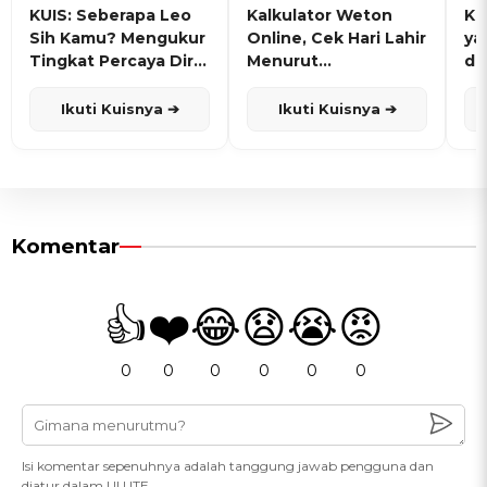
KUIS: Seberapa Leo
Kalkulator Weton
KU
Sih Kamu? Mengukur
Online, Cek Hari Lahir
ya
Tingkat Percaya Diri
Menurut
de
dan Karisma
Penanggalan Jawa
Ikuti Kuisnya ➔
Ikuti Kuisnya ➔
Komentar
👍
❤️
😂
😧
😭
😡
0
0
0
0
0
0
Isi komentar sepenuhnya adalah tanggung jawab pengguna dan
diatur dalam UU ITE