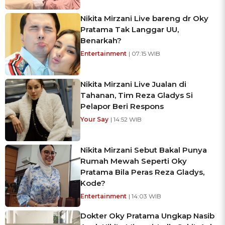
Nikita Mirzani Live bareng dr Oky
Pratama Tak Langgar UU,
Benarkah?
Entertainment
| 07:15 WIB
Nikita Mirzani Live Jualan di
Tahanan, Tim Reza Gladys Si
Pelapor Beri Respons
Your Say
| 14:52 WIB
Nikita Mirzani Sebut Bakal Punya
Rumah Mewah Seperti Oky
Pratama Bila Peras Reza Gladys,
Kode?
Entertainment
| 14:03 WIB
Dokter Oky Pratama Ungkap Nasib