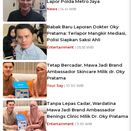
Lapor Polda Metro Jaya
News
| 14:41 WIB
Babak Baru Laporan Dokter Oky
Pratama: Terlapor Mangkir Mediasi,
Polisi Siapkan Saksi Ahli
Entertainment
| 05:55 WIB
Tetap Bercadar, Mawa Jadi Brand
Ambassador Skincare Milik dr. Oky
Pratama
Your Say
| 10:30 WIB
Tanpa Lepas Cadar, Wardatina
Mawa Jadi Brand Ambassador
Benings Clinic Milik Dr. Oky Pratama
Entertainment
| 11:39 WIB