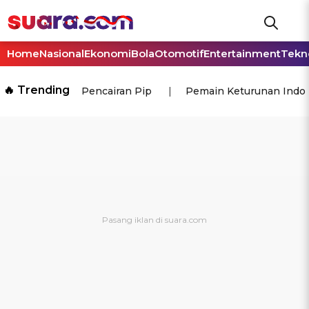
Home
Nasional
Ekonomi
Bola
Otomotif
Entertainment
Tekn
🔥 Trending
Pencairan Pip
Pemain Keturunan Indo