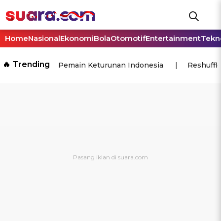
Home
Nasional
Ekonomi
Bola
Otomotif
Entertainment
Tekn
🔥 Trending
Pemain Keturunan Indonesia
Reshuffl