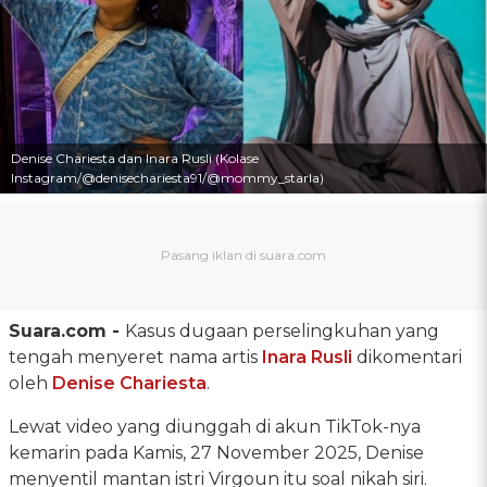
Denise Chariesta dan Inara Rusli (Kolase
Instagram/@denisechariesta91/@mommy_starla)
Suara.com -
Kasus dugaan perselingkuhan yang
tengah menyeret nama artis
Inara Rusli
dikomentari
oleh
Denise Chariesta
.
Lewat video yang diunggah di akun TikTok-nya
kemarin pada Kamis, 27 November 2025, Denise
menyentil mantan istri Virgoun itu soal nikah siri.