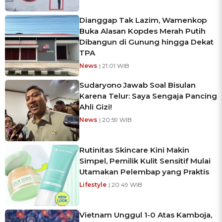
Dianggap Tak Lazim, Wamenkop
Buka Alasan Kopdes Merah Putih
Dibangun di Gunung hingga Dekat
TPA
News
| 21:01 WIB
Sudaryono Jawab Soal Bisulan
Karena Telur: Saya Sengaja Pancing
Ahli Gizi!
News
| 20:59 WIB
Rutinitas Skincare Kini Makin
Simpel, Pemilik Kulit Sensitif Mulai
Utamakan Pelembap yang Praktis
Lifestyle
| 20:49 WIB
Vietnam Unggul 1-0 Atas Kamboja,