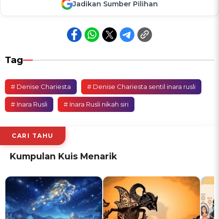
Jadikan Sumber Pilihan
Tag
# Denise Chariesta
# Denise Chariesta sentil inara rusli
# Inara Rusli
# Inara Rusli nikah siri
CARI TAHU
Kumpulan Kuis Menarik