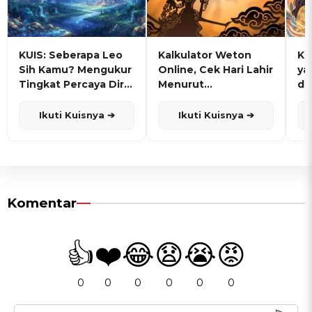
KUIS: Seberapa Leo
Kalkulator Weton
KU
Sih Kamu? Mengukur
Online, Cek Hari Lahir
ya
Tingkat Percaya Diri
Menurut
de
dan Karisma
Penanggalan Jawa
Ikuti Kuisnya ➔
Ikuti Kuisnya ➔
Komentar
👍
❤️
😂
😧
😭
😡
0
0
0
0
0
0