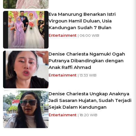
Eva Manurung Benarkan Istri
Virgoun Hamil Duluan, Usia
Kandungan Sudah 7 Bulan
Entertainment
| 06:00 WIB
Denise Chariesta Ngamuk! Ogah
Putranya Dibandingkan dengan
Anak Raffi Ahmad
Entertainment
| 13:33 WIB
Denise Chariesta Ungkap Anaknya
Jadi Sasaran Hujatan, Sudah Terjadi
Sejak Dalam Kandungan
Entertainment
| 18:20 WIB