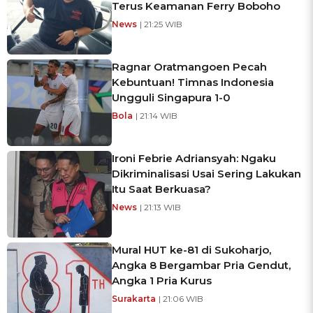
Terus Keamanan Ferry Boboho
News
| 21:25 WIB
Ragnar Oratmangoen Pecah
Kebuntuan! Timnas Indonesia
Ungguli Singapura 1-0
Bola
| 21:14 WIB
Ironi Febrie Adriansyah: Ngaku
Dikriminalisasi Usai Sering Lakukan
Itu Saat Berkuasa?
News
| 21:13 WIB
Mural HUT ke-81 di Sukoharjo,
Angka 8 Bergambar Pria Gendut,
Angka 1 Pria Kurus
Surakarta
| 21:06 WIB