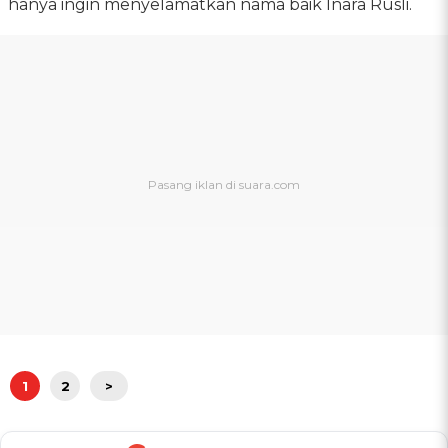
hanya ingin menyelamatkan nama baik Inara Rusli.
1
2
>