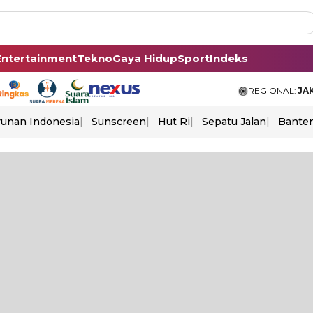
Entertainment
Tekno
Gaya Hidup
Sport
Indeks
REGIONAL:
JA
unan Indonesia
Sunscreen
Hut Ri
Sepatu Jalan
Bante