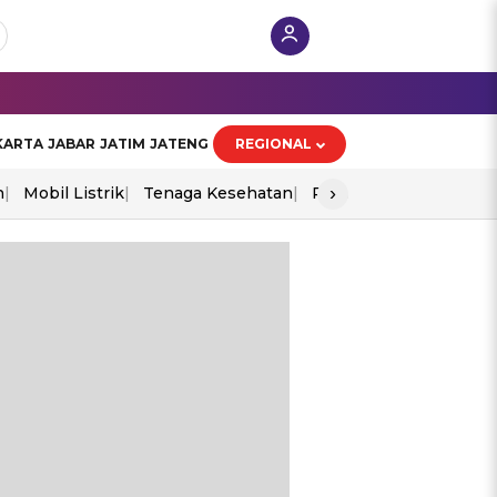
KARTA
JABAR
JATIM
JATENG
REGIONAL
›
n
Mobil Listrik
Tenaga Kesehatan
Perang As-Iran
Ekon