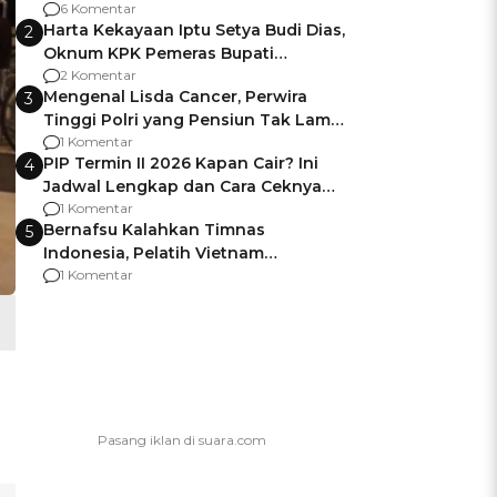
Gagalnya Negara Jamin Keamanan
6 Komentar
Harta Kekayaan Iptu Setya Budi Dias,
2
Oknum KPK Pemeras Bupati
Pemalang
2 Komentar
Mengenal Lisda Cancer, Perwira
3
Tinggi Polri yang Pensiun Tak Lama
Usai Jadi Brigjen
1 Komentar
PIP Termin II 2026 Kapan Cair? Ini
4
Jadwal Lengkap dan Cara Ceknya
agar Dana Tidak Hangus!
1 Komentar
Bernafsu Kalahkan Timnas
5
Indonesia, Pelatih Vietnam
Berencana Pakai Jimat di Pakansari
1 Komentar