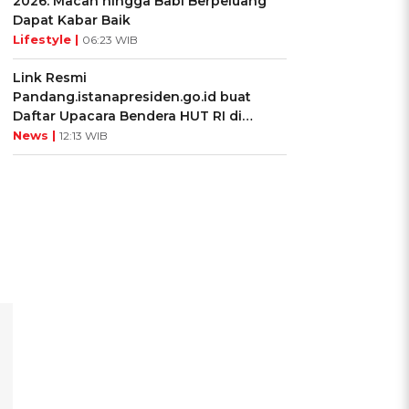
2026: Macan hingga Babi Berpeluang
Dapat Kabar Baik
Lifestyle |
06:23 WIB
Link Resmi
Pandang.istanapresiden.go.id buat
Daftar Upacara Bendera HUT RI di
Istana Negara
News |
12:13 WIB