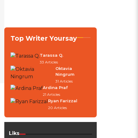
Top Writer Yoursay
Tarassa Q.
33 Articles
Oktavia
Ningrum
31 Articles
Ardina Praf
21 Articles
Ryan Farizzal
20 Articles
Liks