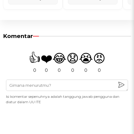
Komentar
👍
❤️
😂
😧
😭
😡
0
0
0
0
0
0
Isi komentar sepenuhnya adalah tanggung jawab pengguna dan
diatur dalam UU ITE