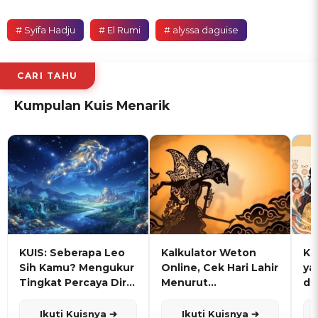
# Syifa Hadju
# El Rumi
# alyssa daguise
CARI TAHU
Kumpulan Kuis Menarik
KUIS: Seberapa Leo
Kalkulator Weton
KU
Sih Kamu? Mengukur
Online, Cek Hari Lahir
ya
Tingkat Percaya Diri
Menurut
de
dan Karisma
Penanggalan Jawa
Ikuti Kuisnya ➔
Ikuti Kuisnya ➔