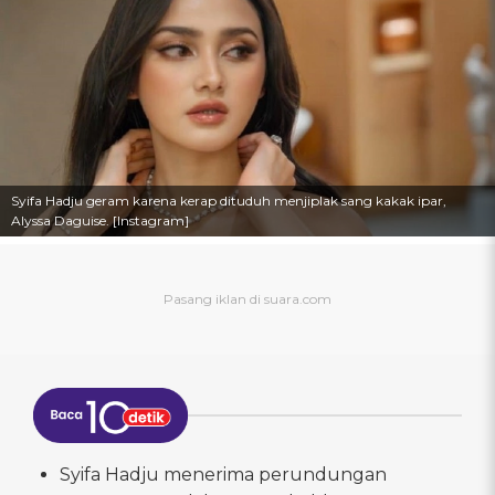
Syifa Hadju geram karena kerap dituduh menjiplak sang kakak ipar,
Alyssa Daguise. [Instagram]
Syifa Hadju menerima perundungan