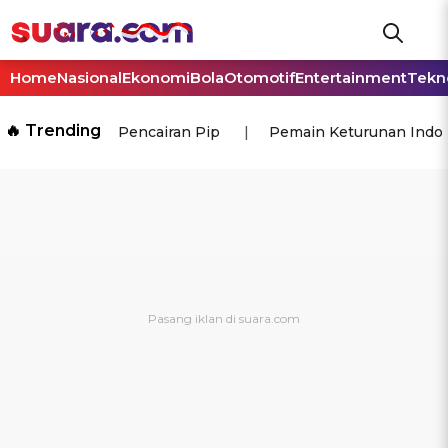
Home
Nasional
Ekonomi
Bola
Otomotif
Entertainment
Tekn
🔥 Trending
Pencairan Pip
Pemain Keturunan Indo