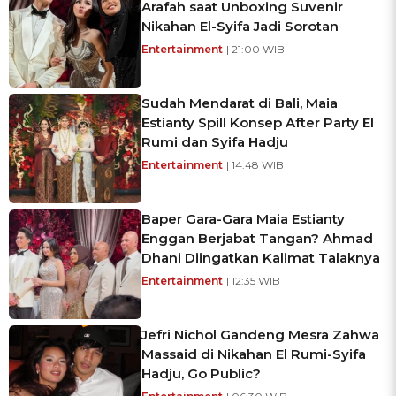
Arafah saat Unboxing Suvenir
Nikahan El-Syifa Jadi Sorotan
Entertainment
| 21:00 WIB
Sudah Mendarat di Bali, Maia
Estianty Spill Konsep After Party El
Rumi dan Syifa Hadju
Entertainment
| 14:48 WIB
Baper Gara-Gara Maia Estianty
Enggan Berjabat Tangan? Ahmad
Dhani Diingatkan Kalimat Talaknya
Entertainment
| 12:35 WIB
Jefri Nichol Gandeng Mesra Zahwa
Massaid di Nikahan El Rumi-Syifa
Hadju, Go Public?