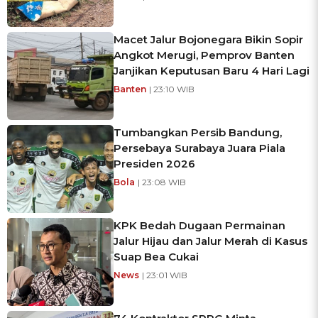
Macet Jalur Bojonegara Bikin Sopir
Angkot Merugi, Pemprov Banten
Janjikan Keputusan Baru 4 Hari Lagi
Banten
| 23:10 WIB
Tumbangkan Persib Bandung,
Persebaya Surabaya Juara Piala
Presiden 2026
Bola
| 23:08 WIB
KPK Bedah Dugaan Permainan
Jalur Hijau dan Jalur Merah di Kasus
Suap Bea Cukai
News
| 23:01 WIB