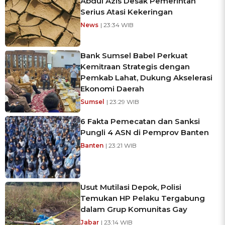
Abdul Azis Desak Pemerintah
Serius Atasi Kekeringan
News
| 23:34 WIB
Bank Sumsel Babel Perkuat
Kemitraan Strategis dengan
Pemkab Lahat, Dukung Akselerasi
Ekonomi Daerah
Sumsel
| 23:29 WIB
6 Fakta Pemecatan dan Sanksi
Pungli 4 ASN di Pemprov Banten
Banten
| 23:21 WIB
Usut Mutilasi Depok, Polisi
Temukan HP Pelaku Tergabung
dalam Grup Komunitas Gay
Jabar
| 23:14 WIB