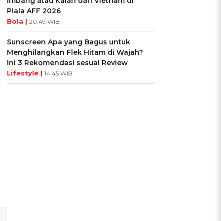
Imbang atau Kalah dari Vietnam di
Piala AFF 2026
Bola |
20:49 WIB
Sunscreen Apa yang Bagus untuk
Menghilangkan Flek Hitam di Wajah?
Ini 3 Rekomendasi sesuai Review
Lifestyle |
14:45 WIB