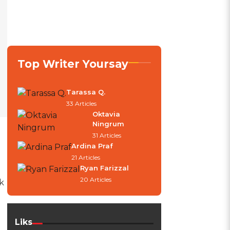
Top Writer Yoursay
Tarassa Q.
33 Articles
Oktavia
Ningrum
31 Articles
Ardina Praf
21 Articles
Ryan Farizzal
20 Articles
k
Liks