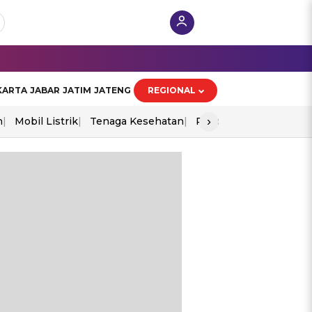
KARTA
JABAR
JATIM
JATENG
REGIONAL
›
n
Mobil Listrik
Tenaga Kesehatan
Piala Aff 2026
Ekono