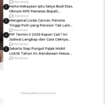
Gagalnya Negara Jamin Keamanan
6 Komentar
Harta Kekayaan Iptu Setya Budi Dias,
2
Oknum KPK Pemeras Bupati
Pemalang
2 Komentar
Mengenal Lisda Cancer, Perwira
3
Tinggi Polri yang Pensiun Tak Lama
Usai Jadi Brigjen
1 Komentar
PIP Termin II 2026 Kapan Cair? Ini
4
Jadwal Lengkap dan Cara Ceknya
agar Dana Tidak Hangus!
1 Komentar
Jakarta Siap Pungut Pajak Mobil
5
Listrik Tahun Ini, Kendaraan Mewah
Kena hingga 75% PKB
1 Komentar