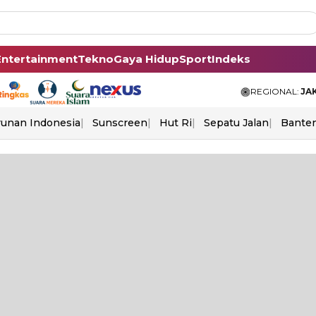
Entertainment
Tekno
Gaya Hidup
Sport
Indeks
REGIONAL:
JA
unan Indonesia
Sunscreen
Hut Ri
Sepatu Jalan
Bante