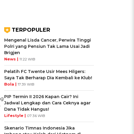
TERPOPULER
Mengenal Lisda Cancer, Perwira Tinggi
Polri yang Pensiun Tak Lama Usai Jadi
Brigjen
News |
11:22 WIB
Pelatih FC Twente Usir Mees Hilgers:
Saya Tak Berharap Dia Kembali ke Klub!
Bola |
17:39 WIB
PIP Termin II 2026 Kapan Cair? Ini
ng
Jadwal Lengkap dan Cara Ceknya agar
r
Dana Tidak Hangus!
Lifestyle |
07:36 WIB
Skenario Timnas Indonesia Jika