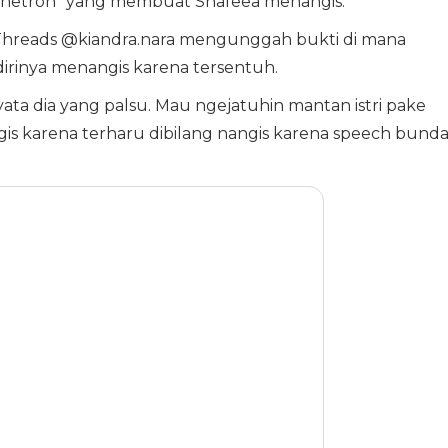
 sinetron" yang membuat Shafeea menangis.
Threads @kiandra.nara mengunggah bukti di mana
rinya menangis karena tersentuh.
ata dia yang palsu. Mau ngejatuhin mantan istri pake
gis karena terharu dibilang nangis karena speech bund