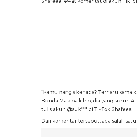
Shafeea lewat komentat di akun TikTok
"Kamu nangis kenapa? Terharu sama ka
Bunda Maia baik lho, dia yang suruh A
tulis akun @suk*** di TikTok Shafeea.
Dari komentar tersebut, ada salah satu