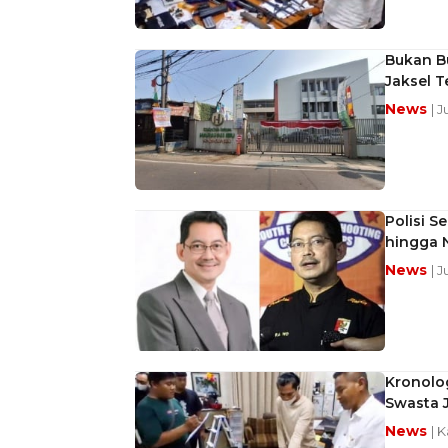
Bukan Bu
Jaksel 
News
| 
Polisi S
hingga 
News
| 
Kronolo
Swasta 
News
| 