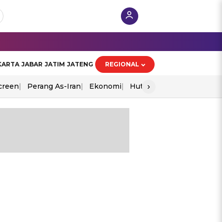
KARTA
JABAR
JATIM
JATENG
REGIONAL
›
creen
Perang As-Iran
Ekonomi
Hut Ri