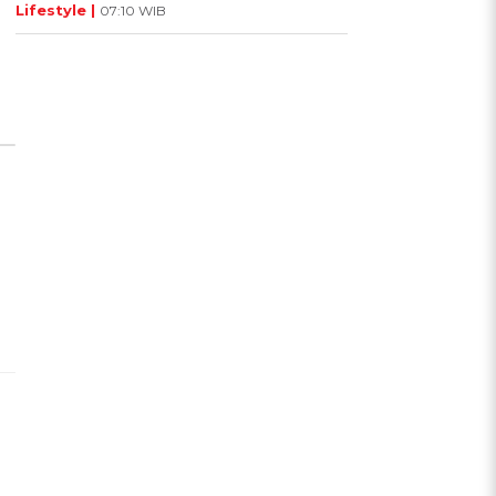
Lifestyle |
07:10 WIB