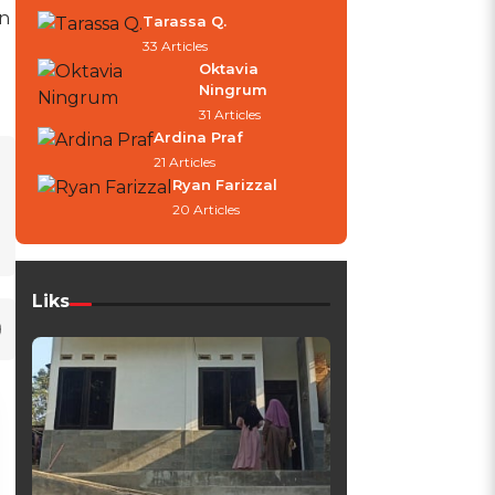
en
Tarassa Q.
33 Articles
Oktavia
Ningrum
31 Articles
Ardina Praf
21 Articles
Ryan Farizzal
20 Articles
Liks