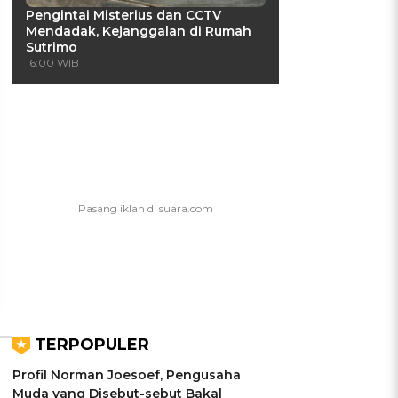
Pengintai Misterius dan CCTV
Mendadak, Kejanggalan di Rumah
Sutrimo
16:00 WIB
UIS: Sepatu Mana yang
KUIS: Seberapa Kenal
Cocok dengan
Kamu dengan Si Zodiak
Kepribadianmu?
Cancer?
Ikuti Kuisnya ➔
Ikuti Kuisnya ➔
TERPOPULER
Profil Norman Joesoef, Pengusaha
Muda yang Disebut-sebut Bakal