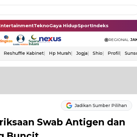
Entertainment
Tekno
Gaya Hidup
Sport
Indeks
REGIONAL:
JA
Reshuffle Kabinet
Hp Murah
Jogja
Shio
Profil
Suns
Jadikan Sumber Pilihan
riksaan Swab Antigen dan
g Buncit