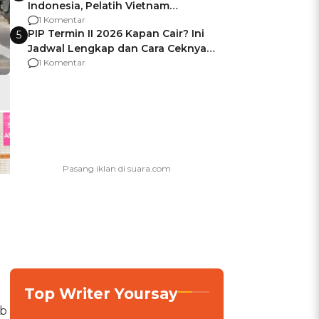
Indonesia, Pelatih Vietnam
Berencana Pakai Jimat di Pakansari
1 Komentar
PIP Termin II 2026 Kapan Cair? Ini
5
Jadwal Lengkap dan Cara Ceknya
agar Dana Tidak Hangus!
1 Komentar
Top Writer Yoursay
ab