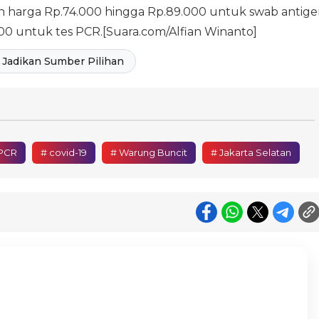
aran harga Rp.74.000 hingga Rp.89.000 untuk swab antig
00 untuk tes PCR.[Suara.com/Alfian Winanto]
Jadikan Sumber Pilihan
PCR
# covid-19
# Warung Buncit
# Jakarta Selatan