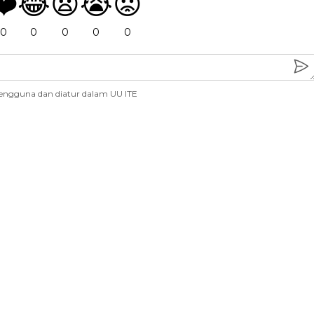
❤️
😂
😧
😭
😡
0
0
0
0
0
engguna dan diatur dalam UU ITE