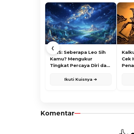
❮
KUIS: Seberapa Leo Sih
Kalk
Kamu? Mengukur
Cek 
Tingkat Percaya Diri dan
Pena
Karisma
Ikuti Kuisnya ➔
Komentar