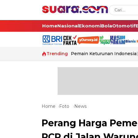
Home
Nasional
Ekonomi
Bola
Otomotif
Trending
Pemain Keturunan Indonesia
Home
Foto
News
Perang Harga Peme
PCR di Jalan Warun