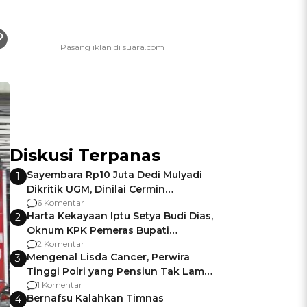
Diskusi Terpanas
Sayembara Rp10 Juta Dedi Mulyadi
1
Dikritik UGM, Dinilai Cermin
Gagalnya Negara Jamin Keamanan
6 Komentar
Harta Kekayaan Iptu Setya Budi Dias,
2
Oknum KPK Pemeras Bupati
Pemalang
2 Komentar
Mengenal Lisda Cancer, Perwira
3
Tinggi Polri yang Pensiun Tak Lama
Usai Jadi Brigjen
1 Komentar
Bernafsu Kalahkan Timnas
4