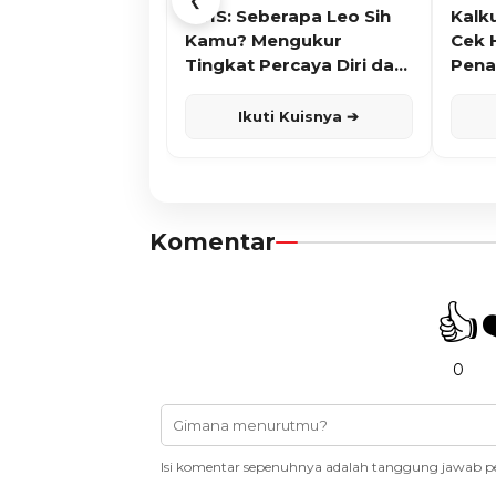
❮
KUIS: Seberapa Leo Sih
Kalk
Kamu? Mengukur
Cek 
Tingkat Percaya Diri dan
Pena
Karisma
Ikuti Kuisnya ➔
Komentar
👍
0
Isi komentar sepenuhnya adalah tanggung jawab p