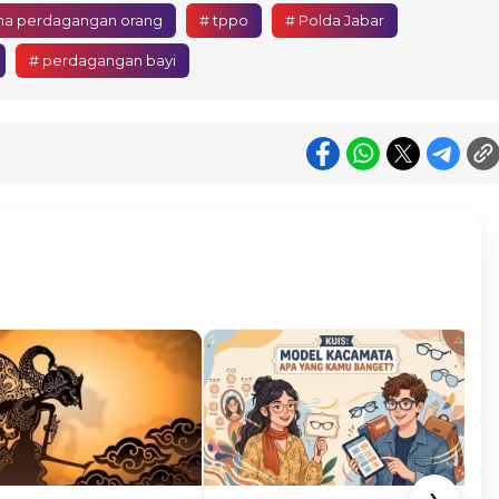
ana perdagangan orang
# tppo
# Polda Jabar
# perdagangan bayi