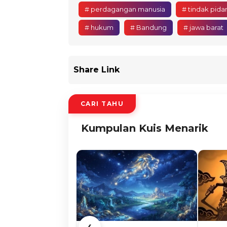
# perdagangan manusia
# tindak pid
# hukum
# Bandung
# jawa barat
Share Link
CARI TAHU
Kumpulan Kuis Menarik