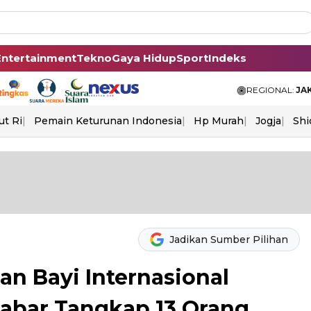
Entertainment
Tekno
Gaya Hidup
Sport
Indeks
REGIONAL:
JA
ut Ri
Pemain Keturunan Indonesia
Hp Murah
Jogja
Shi
Jadikan Sumber Pilihan
n Bayi Internasional
Jabar Tangkap 13 Orang