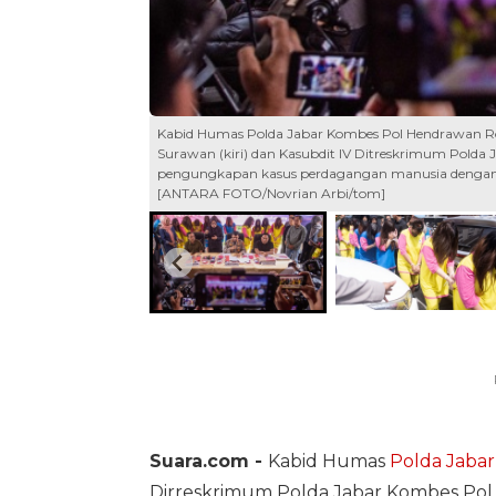
Kabid Humas Polda Jabar Kombes Pol Hendrawan R
Surawan (kiri) dan Kasubdit IV Ditreskrimum Polda
pengungkapan kasus perdagangan manusia dengan ko
[ANTARA FOTO/Novrian Arbi/tom]
Suara.com -
Kabid Humas
Polda Jabar
Dirreskrimum Polda Jabar Kombes Pol S