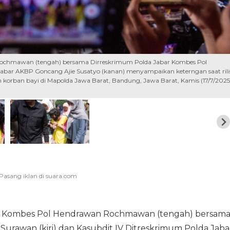
ochmawan (tengah) bersama Dirreskrimum Polda Jabar Kombes Pol
 Jabar AKBP Goncang Ajie Susatyo (kanan) menyampaikan keterngan saat rili
rban bayi di Mapolda Jawa Barat, Bandung, Jawa Barat, Kamis (17/7/2025
Kombes Pol Hendrawan Rochmawan (tengah) bersam
urawan (kiri) dan Kasubdit IV Ditreskrimum Polda Jaba