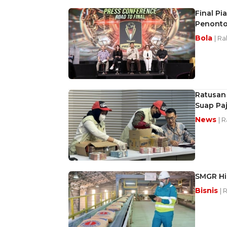
Final Pi
Penonton
Bola
| Ra
Ratusan 
Suap Pa
News
| 
SMGR Hi
Bisnis
| 