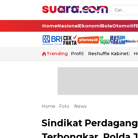
Home
Nasional
Ekonomi
Bola
Otomotif
Trending
Profil
Reshuffle Kabinet
H
Home
Foto
News
Sindikat Perdaganga
Terbongkar, Polda 