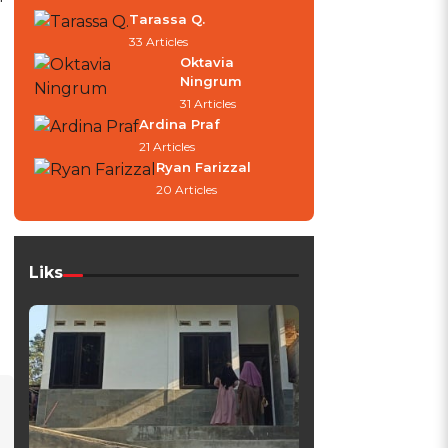
Tarassa Q.
33 Articles
Oktavia
Ningrum
31 Articles
Ardina Praf
21 Articles
Ryan Farizzal
20 Articles
Liks