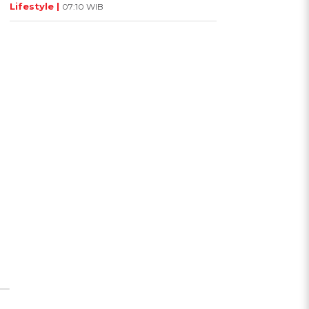
Lifestyle |
07:10 WIB