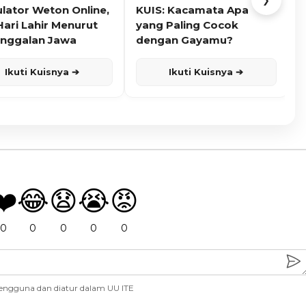
❯
ulator Weton Online,
KUIS: Kacamata Apa
K
Hari Lahir Menurut
yang Paling Cocok
nggalan Jawa
dengan Gayamu?
Ikuti Kuisnya ➔
Ikuti Kuisnya ➔
❤️
😂
😧
😭
😡
0
0
0
0
0
engguna dan diatur dalam UU ITE