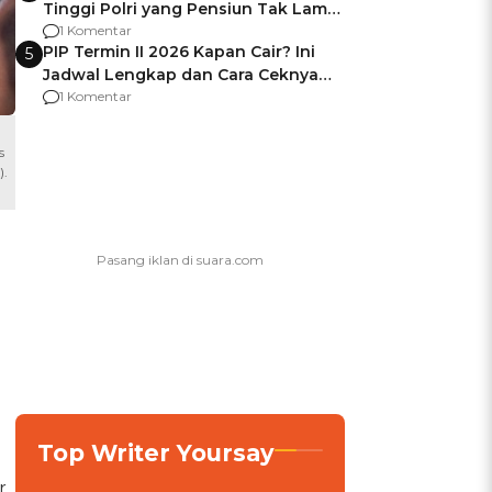
Tinggi Polri yang Pensiun Tak Lama
Usai Jadi Brigjen
1 Komentar
PIP Termin II 2026 Kapan Cair? Ini
5
Jadwal Lengkap dan Cara Ceknya
agar Dana Tidak Hangus!
1 Komentar
s
).
Top Writer Yoursay
a
r