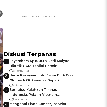
Diskusi Terpanas
Sayembara Rp10 Juta Dedi Mulyadi
1
Dikritik UGM, Dinilai Cermin
Gagalnya Negara Jamin Keamanan
6 Komentar
Harta Kekayaan Iptu Setya Budi Dias,
2
Oknum KPK Pemeras Bupati
Pemalang
2 Komentar
Bernafsu Kalahkan Timnas
3
Indonesia, Pelatih Vietnam
Berencana Pakai Jimat di Pakansari
1 Komentar
Mengenal Lisda Cancer, Perwira
4