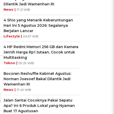
UIS: Sepatu Mana yang
KUIS: Seberapa Kenal
Dilantik Jadi Wamenhan RI
Cocok dengan
Kamu dengan Si Zodiak
News |
17:21 WIB
Kepribadianmu?
Cancer?
4 Shio yang Menarik Keberuntungan
Hari Ini 5 Agustus 2026: Segalanya
Ikuti Kuisnya ➔
Ikuti Kuisnya ➔
Berjalan Lancar
Lifestyle |
06:37 WIB
4 HP Redmi Memori 256 GB dan Kamera
Jernih Harga Rp1 Jutaan, Cocok untuk
Multitasking
Tekno |
09:29 WIB
Bocoran Reshuffle Kabinet Agustus:
Norman Joesoef Bakal Dilantik Jadi
Wamenhan RI
News |
17:49 WIB
Jalan Santai Cocoknya Pakai Sepatu
Apa? Ini 6 Produk Lokal yang Nyaman
Buat 17 Agustusan