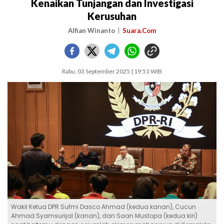
Kenaikan Tunjangan dan Investigasi
Kerusuhan
Alfian Winanto
Suara.Com
Rabu, 03 September 2025 | 19:51 WIB
Wakil Ketua DPR Sufmi Dasco Ahmad (kedua kanan), Cucun
Ahmad Syamsurijal (kanan), dan Saan Mustopa (kedua kiri)