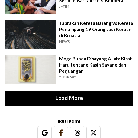
Serbu Pasar Murah & Bendera
Merah Putih
JATIM
Tabrakan Kereta Barang vs Kereta
Penumpang 19 Orang Jadi Korban
di Kroasia
NEWS
Moga Bunda Disayang Allah: Kisah
Haru tentang Kasih Sayang dan
Perjuangan
YOUR SAY
Load More
Ikuti Kami