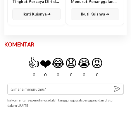
Tingkat Percaya Diri dan
Menurut Penanggalan
Karisma
Jawa
Ikuti Kuisnya ➔
Ikuti Kuisnya ➔
KOMENTAR
👍
❤️
😂
😧
😭
😡
0
0
0
0
0
0
Isi komentar sepenuhnya adalah tanggung jawab pengguna dan diatur
dalam UU ITE