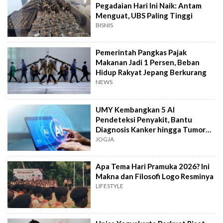
Pegadaian Hari Ini Naik: Antam
Menguat, UBS Paling Tinggi
BISNIS
Pemerintah Pangkas Pajak
Makanan Jadi 1 Persen, Beban
Hidup Rakyat Jepang Berkurang
NEWS
UMY Kembangkan 5 AI
Pendeteksi Penyakit, Bantu
Diagnosis Kanker hingga Tumor
Otak Lebih Cepat
JOGJA
Apa Tema Hari Pramuka 2026? Ini
Makna dan Filosofi Logo Resminya
LIFESTYLE