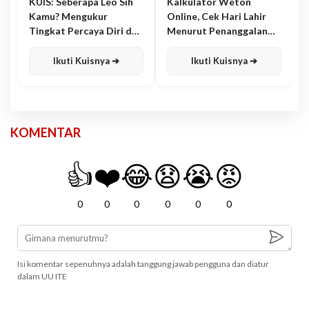
KUIS: Seberapa Leo Sih
Kalkulator Weton
Kamu? Mengukur
Online, Cek Hari Lahir
Tingkat Percaya Diri dan
Menurut Penanggalan
Karisma
Jawa
Ikuti Kuisnya ➔
Ikuti Kuisnya ➔
KOMENTAR
👍
❤️
😂
😧
😭
😡
0
0
0
0
0
0
Isi komentar sepenuhnya adalah tanggung jawab pengguna dan diatur
dalam UU ITE