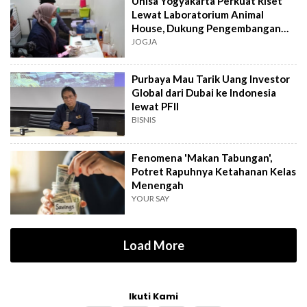
Unisa Yogyakarta Perkuat Riset
Lewat Laboratorium Animal
House, Dukung Pengembangan
Kandidat Obat
JOGJA
Purbaya Mau Tarik Uang Investor
Global dari Dubai ke Indonesia
lewat PFII
BISNIS
Fenomena 'Makan Tabungan',
Potret Rapuhnya Ketahanan Kelas
Menengah
YOUR SAY
Load More
Ikuti Kami